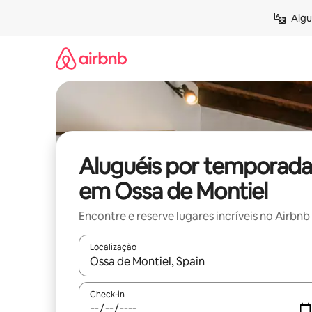
Pular
Algu
para
o
conteúdo
Aluguéis por temporada
em Ossa de Montiel
Encontre e reserve lugares incríveis no Airbnb
Localização
Quando os resultados estiverem disponíveis, expl
Check-in