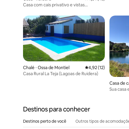
Casa com cais privativo e vistas
magníficas
Chalé ⋅ Ossa de Montiel
4,92 de uma avaliação 
4,92 (12)
Casa Rural La Teja (Lagoas de Ruidera)
Casa de c
Sua casa 
Destinos para conhecer
Destinos perto de você
Outros tipos de acomodaçõ