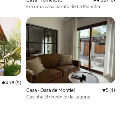
Em uma casa barata de La Mancha
4,78 de uma avaliação média de 5, 9 avaliações
4,78 (9)
ções
Casa ⋅ Ossa de Montiel
5 de uma avaliaçã
5 (4)
Casinha El rincón de la Laguna