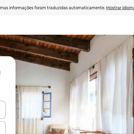
mas informações foram traduzidas automaticamente. 
Mostrar idioma
ore-os usando as seta para cima e para baixo do teclado ou tocando e