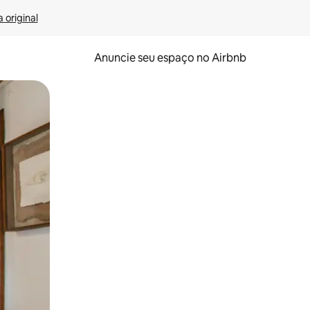
 original
Anuncie seu espaço no Airbnb
 deslizando o dedo na tela.