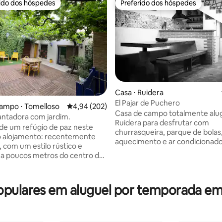
rido dos hóspedes
Preferido dos hóspedes
 melhores preferidos dos hóspedes
Preferido dos hóspedes
Casa ⋅ Ruidera
El Pajar de Puchero
ampo ⋅ Tomelloso
4,94 de uma avaliação média de 5, 202 avalia
4,94 (202)
média de 5, 91 avaliações
Casa de campo totalmente al
ntadora com jardim.
Ruidera para desfrutar com
de um refúgio de paz neste
churrasqueira, parque de bolas,
 alojamento: recentemente
aquecimento e ar condicionad
 com um estilo rústico e
de dois ouvidos com capacidad
, a poucos metros do centro de
8/10 pessoas. Possui uma sala 
sinha
cozinha, sala de jogos, 4 quart
m é composta por dois quartos
suítes charmosas, 1 cama de cas
inados com camas extra
ulares em aluguel por temporada em
cama de casal. O piso térreo é
 muito confortáveis. Uma sala
barreiras arquitetônicas, ideal 
com cozinha americana
pessoas com baixa mobilidade
e equipada, um fogão de
banheiro adequado para defici
utomático, ar condicionado e TV