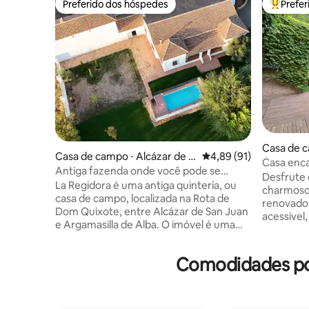
Preferido dos hóspedes
Prefe
Preferido dos hóspedes
Entre os
Casa de c
Casa de campo ⋅ Alcázar de S
4,89 de uma avaliação 
4,89 (91)
Casa enca
an Juan
Antiga fazenda onde você pode se
Desfrute 
conectar com a tradição
La Regidora é uma antiga quintería, ou
charmoso
casa de campo, localizada na Rota de
renovado,
Dom Quixote, entre Alcázar de San Juan
acessível
e Argamasilla de Alba. O imóvel é uma
Tomelloso. Esta encantadora ca
antiga casa senhorial de um único andar,
com jardi
reformada, do início do século XX, que
bem ilum
Comodidades pop
mantém o caráter do edifício original.
grandes e
Possui 7 quartos, 4 banheiros, um lavabo
de estar 
e amplas áreas comuns. Está localizada
totalment
em uma propriedade de 6.000 m² (1,5
pellets a