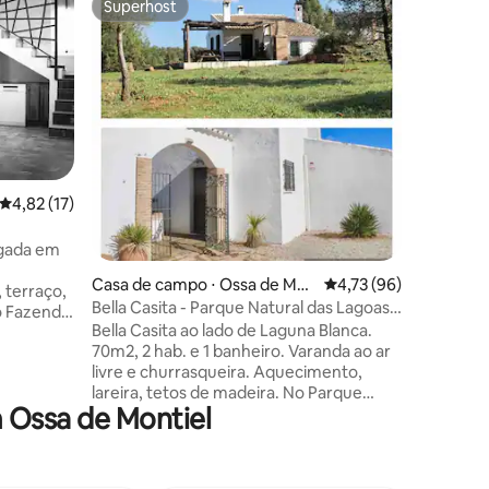
Superhost
Preferi
Superhost
Preferi
Casita Pe
Microcas
da aldeia
primeira
gás, gelad
cafeteira
micro-ond
sala de j
completo.
4,82 de uma avaliação média de 5, 17 avaliações
4,82 (17)
churrasqu
livre. Po
ções
ugada em
é muito f
necessári
Casa de campo ⋅ Ossa de Mo
4,73 de uma avaliação
4,73 (96)
 terraço,
relaxar 
ntiel
Bella Casita - Parque Natural das Lagoas
o Fazenda
ambiente
de Ruidera.
Bella Casita ao lado de Laguna Blanca.
e para
70m2, 2 hab. e 1 banheiro. Varanda ao ar
com
livre e churrasqueira. Aquecimento,
os sendo 2
lareira, tetos de madeira. No Parque
al e 1
 Ossa de Montiel
Natural Lagunas de Ruidera e Ruta del
 sem
Quijote (12h@ propriedade com 2 casas
para
completamente independentes). Noites
 e um
estreladas deslumbrantes. Aluguel
entes.