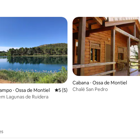
média de 5, 12 avaliações
Cabana ⋅ Ossa de Montiel
Chalé San Pedro
ampo ⋅ Ossa de Montiel
5 de uma avaliação média de 5, 5 avalia
5 (5)
em Lagunas de Ruidera
es