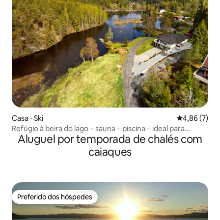
Casa ⋅ Ski
4,86 de uma 
4,86 (7)
Refúgio à beira do lago – sauna – piscina – ideal para
Aluguel por temporada de chalés com
famílias
caiaques
Preferido dos hóspedes
Preferido dos hóspedes