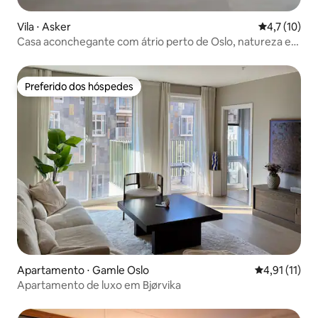
Vila ⋅ Asker
4,7 de uma a
4,7 (10)
Casa aconchegante com átrio perto de Oslo, natureza e
oceano
Preferido dos hóspedes
Preferido dos hóspedes
Apartamento ⋅ Gamle Oslo
4,91 de uma a
4,91 (11)
Apartamento de luxo em Bjørvika