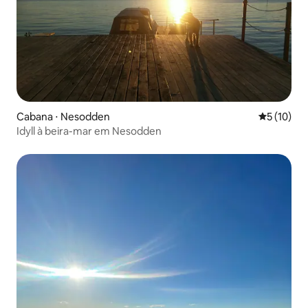
Cabana ⋅ Nesodden
5 de uma a
5 (10)
Idyll à beira-mar em Nesodden