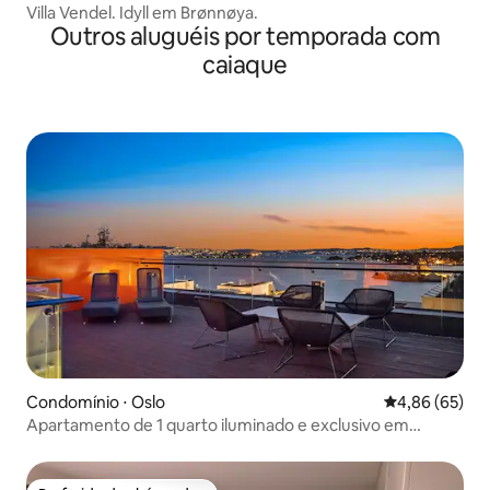
Villa Vendel. Idyll em Brønnøya.
Outros aluguéis por temporada com
caiaque
Condomínio ⋅ Oslo
4,86 de uma a
4,86 (65)
Apartamento de 1 quarto iluminado e exclusivo em
localização privilegiada com vista para o mar