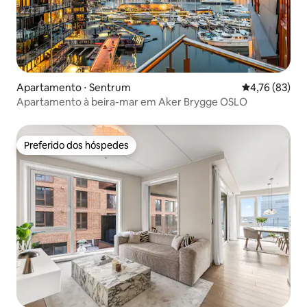
Apartamento ⋅ Sentrum
4,76 de uma a
4,76 (83)
Apartamento à beira-mar em Aker Brygge OSLO
Preferido dos hóspedes
Preferido dos hóspedes