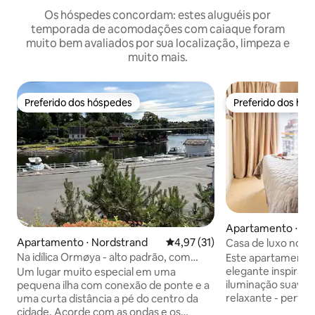
Os hóspedes concordam: estes aluguéis por
temporada de acomodações com caiaque foram
muito bem avaliados por sua localização, limpeza e
muito mais.
Preferido dos hóspedes
Preferido dos hó
Preferido dos hóspedes
Preferido dos hó
Apartamento ⋅ Os
Apartamento ⋅ Nordstrand
4,97 de uma avaliação média de
4,97 (31)
Casa de luxo no c
Na idílica Ormøya - alto padrão, com
Este apartamento
caiaque/SUP
elegante inspirado
Um lugar muito especial em uma
iluminação suave
pequena ilha com conexão de ponte e a
relaxante - perfeit
uma curta distância a pé do centro da
Chegue a qualque
cidade. Acorde com as ondas e os