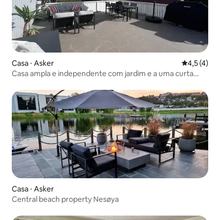
Casa ⋅ Asker
4,5 de uma 
4,5 (4)
Casa ampla e independente com jardim e a uma curta
distância das praias.
Casa ⋅ Asker
Central beach property Nesøya