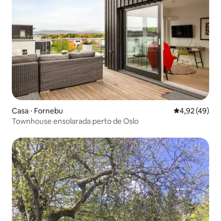
Casa ⋅ Fornebu
4,92 de uma a
4,92 (49)
Townhouse ensolarada perto de Oslo