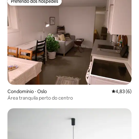
Preferido dos hóspedes
Preferido dos hóspedes
Condomínio ⋅ Oslo
4,83 de uma 
4,83 (6)
Área tranquila perto do centro