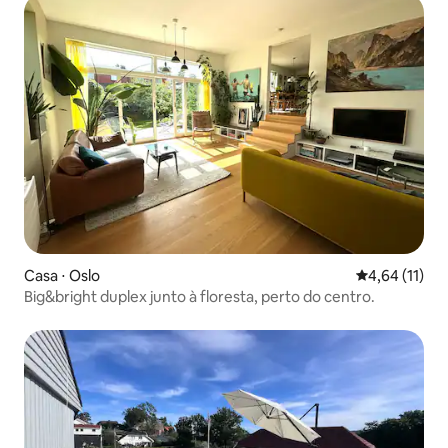
Casa ⋅ Oslo
4,64 de uma a
4,64 (11)
Big&bright duplex junto à floresta, perto do centro.