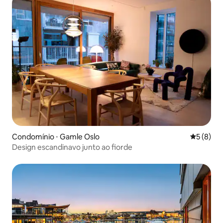
Condomínio ⋅ Gamle Oslo
5 de uma 
5 (8)
Design escandinavo junto ao fiorde