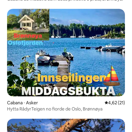
Cabana ⋅ Asker
4,62 de uma a
4,62 (21)
Hytta RådyrTeigen no fiorde de Oslo, Brønnøya