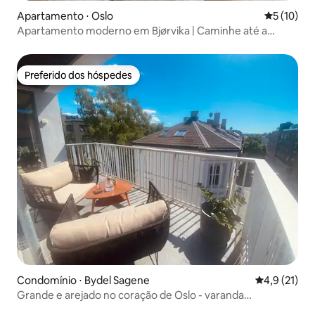
Apartamento ⋅ Oslo
5 de uma a
5 (10)
Apartamento moderno em Bjørvika | Caminhe até a
Ópera e o MUNCH
Preferido dos hóspedes
Preferido dos hóspedes
Condomínio ⋅ Bydel Sagene
4,9 de uma a
4,9 (21)
Grande e arejado no coração de Oslo - varanda
ensolarada