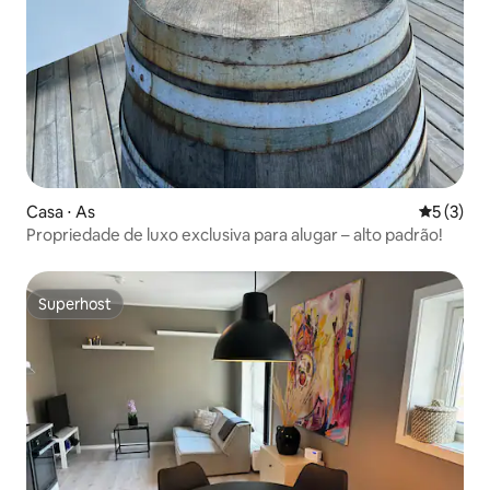
Casa ⋅ As
5 de uma 
5 (3)
Propriedade de luxo exclusiva para alugar – alto padrão!
Superhost
Superhost