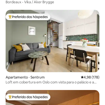
Bordeaux - Vika / Aker Brygge
Preferido dos hóspedes
Entre os melhores preferidos dos hóspedes
Apartamento ⋅ Sentrum
4,98 de uma av
4,98 (178)
Loft em cobertura em Oslo com vista para o palácio e a
ópera
Preferido dos hóspedes
Entre os melhores preferidos dos hóspedes