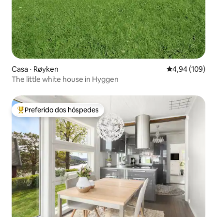
Casa ⋅ Røyken
4,94 de uma av
4,94 (109)
The little white house in Hyggen
Preferido dos hóspedes
Entre os melhores preferidos dos hóspedes