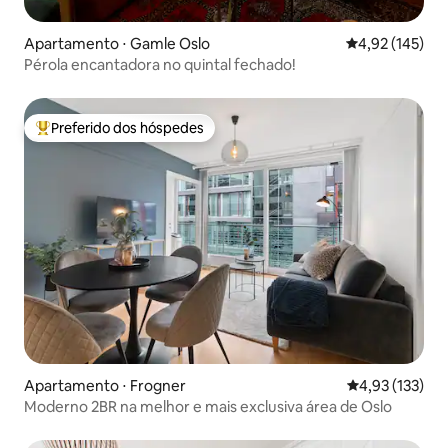
Apartamento ⋅ Gamle Oslo
4,92 de uma av
4,92 (145)
Pérola encantadora no quintal fechado!
Preferido dos hóspedes
Entre os melhores preferidos dos hóspedes
Apartamento ⋅ Frogner
4,93 de uma av
4,93 (133)
Moderno 2BR na melhor e mais exclusiva área de Oslo