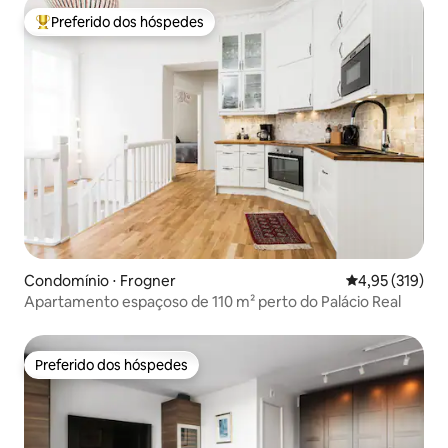
Preferido dos hóspedes
Entre os melhores preferidos dos hóspedes
Condomínio ⋅ Frogner
4,95 de uma av
4,95 (319)
Apartamento espaçoso de 110 m² perto do Palácio Real
Preferido dos hóspedes
Preferido dos hóspedes