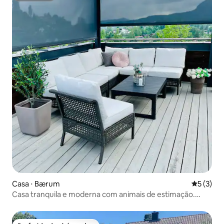
Casa ⋅ Bærum
5 de uma 
5 (3)
Casa tranquila e moderna com animais de estimação.
Estacionamento gratuito