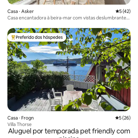
Casa ⋅ Asker
5 de uma a
5 (42)
Casa encantadora à beira-mar com vistas deslumbrantes
para o fiorde
Preferido dos hóspedes
Entre os melhores preferidos dos hóspedes
Casa ⋅ Frogn
5 de uma a
5 (26)
Villa Thorse
Aluguel por temporada pet friendly com