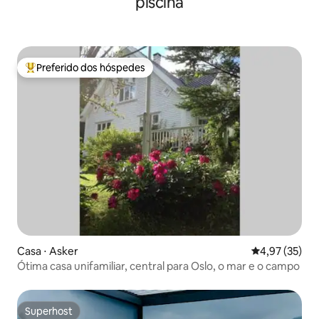
piscina
Preferido dos hóspedes
Entre os melhores preferidos dos hóspedes
Casa ⋅ Asker
4,97 de uma a
4,97 (35)
Ótima casa unifamiliar, central para Oslo, o mar e o campo
Superhost
Superhost