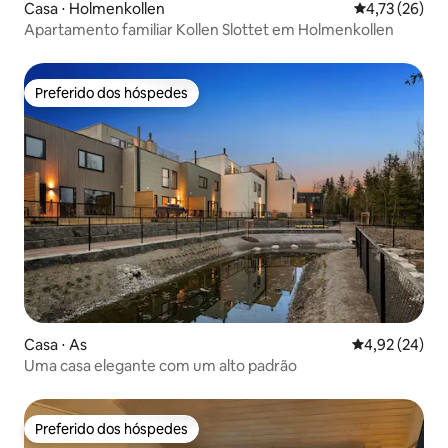
Casa ⋅ Holmenkollen
4,73 de uma a
4,73 (26)
Apartamento familiar Kollen Slottet em Holmenkollen
Preferido dos hóspedes
Preferido dos hóspedes
Casa ⋅ As
4,92 de uma a
4,92 (24)
Uma casa elegante com um alto padrão
Preferido dos hóspedes
Preferido dos hóspedes