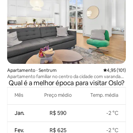
Apartamento ⋅ Sentrum
4,95 de uma av
4,95 (101)
Apartamento familiar no centro da cidade com varanda
Qual é a melhor época para visitar Oslo?
privativa
Mês
Preço médio
Temp. média
Jan.
R$ 590
-2 °C
Fev.
R$ 625
-2 °C