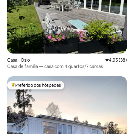
Casa ⋅ Oslo
4,95 de uma a
4,95 (38)
Casa de família — casa com 4 quartos/7 camas
Preferido dos hóspedes
Entre os melhores preferidos dos hóspedes