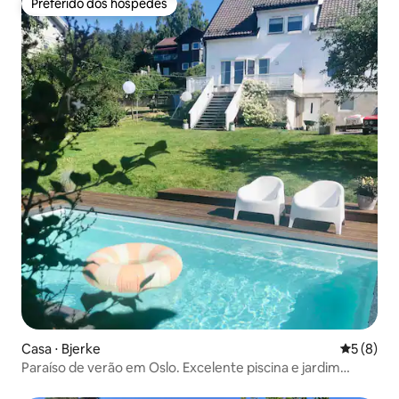
Preferido dos hóspedes
Preferido dos hóspedes
Casa ⋅ Bjerke
5 de uma 
5 (8)
Paraíso de verão em Oslo. Excelente piscina e jardim
ensolarado