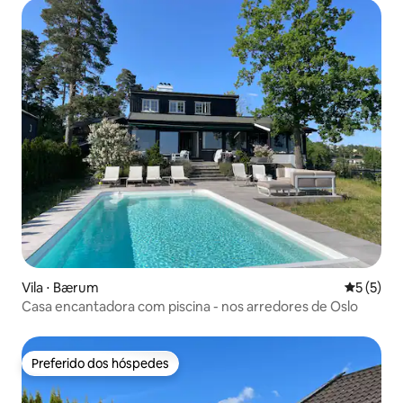
Vila ⋅ Bærum
5 de uma 
5 (5)
Casa encantadora com piscina - nos arredores de Oslo
Preferido dos hóspedes
Preferido dos hóspedes