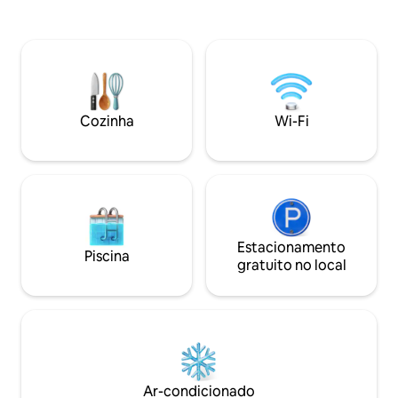
acústico. Silencioso. - Excelente conexão
com o transporte público, ao lado da
estação de trem Oslo S. Ponto de bonde
e ônibus nas proximidades. - Sala de
exercícios e mercearia no mesmo
edifício. - Perto de pontos turísticos
como a Ópera, Munch, etc. - Múltiplas
Cozinha
Wi-Fi
opções de refeições próximas. -
Estacionamento próprio no subsolo,
com fácil acesso ao elevador.
Estacionamento
Piscina
gratuito no local
Ar-condicionado