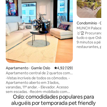
Condomínio ⋅ Gam
MUNCH Palace 6fl
Central VarandaT
🥇🏆 Procurando u
tudo o que Oslo of
9 minutos a pé do 
restaurantes, padar
de Oslo, 🌊desfru
sua porta. 🗿 Ao l
do Museu Munch,
terraço no telhad
Apartamento ⋅ Gamle Oslo
4,92 de uma avaliação média de 
4,92 (129)
deslumbrantes do 
Apartamento central de 2 quartos com
Acesso ao elevador
alto padrão, vistas e estacionamento
-Vistas incríveis de todos os cômodos. -
facilitado Cortina
Apartamento aberto em 3 lados,
os cômodos para u
varandas, 11º andar. - Elevador. Acesso
Nossa pequena ca
sem escadas. -Recém-mobiliado com
hospedada por Al
Oslo: comodidades populares para
móveis e comodidades escandinavas de
aconchegante, el
alta qualidade. - Paredes externas,
localizada. Relaxe 
aluguéis por temporada pet friendly
portas e janelas com isolamento
cidade