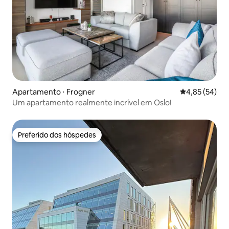
Apartamento ⋅ Frogner
4,85 de uma a
4,85 (54)
Um apartamento realmente incrível em Oslo!
Preferido dos hóspedes
Preferido dos hóspedes