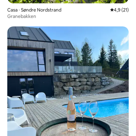
Casa ⋅ Søndre Nordstrand
4,9 de uma a
4,9 (21)
Granebakken