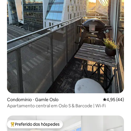
Condomínio ⋅ Gamle Oslo
4,95 de uma a
4,95 (44)
Apartamento central em Oslo S & Barcode | Wi-Fi
Preferido dos hóspedes
Entre os melhores preferidos dos hóspedes