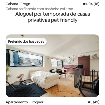
Cabana ⋅ Frogn
4,94 de uma a
4,94 (18)
Cabana na floresta com banheiro externo
Aluguel por temporada de casas
privativas pet friendly
Preferido dos hóspedes
Preferido dos hóspedes
Apartamento ⋅ Frogner
5 de uma a
5 (49)