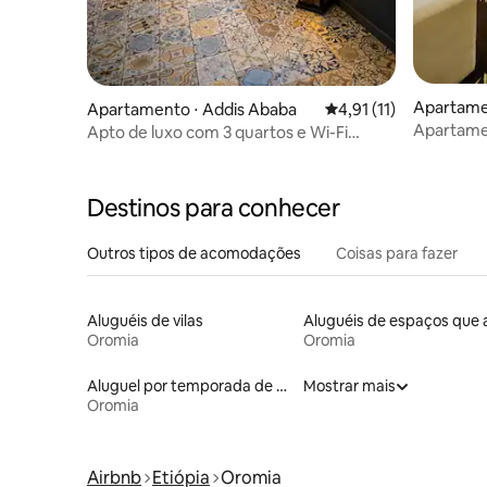
Apartame
Apartamento ⋅ Addis Ababa
4,91 de uma avaliação
4,91 (11)
Apartam
Apto de luxo com 3 quartos e Wi-Fi
Piscina/A
rápido perto do Aeroporto de Bole
Destinos para conhecer
Outros tipos de acomodações
Coisas para fazer
Aluguéis de vilas
Oromia
Oromia
Aluguel por temporada de casas de veraneio
Mostrar mais
Oromia
Airbnb
Etiópia
Oromia