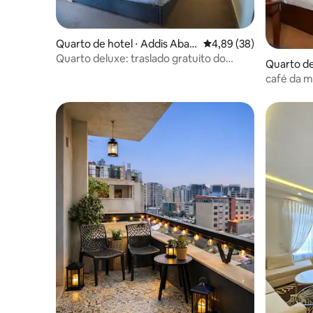
Quarto de hotel ⋅ Addis Abab
4,89 de uma avaliação 
4,89 (38)
a
Quarto deluxe: traslado gratuito do
Quarto de
aeroporto, café da manhã e academia
a
café da m
aeroporto