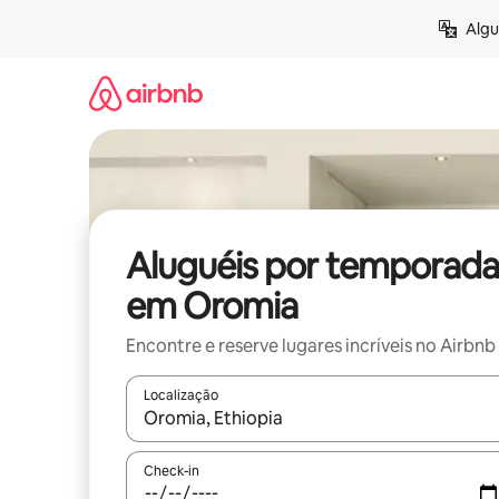
Pular
Algu
para
o
conteúdo
Aluguéis por temporada
em Oromia
Encontre e reserve lugares incríveis no Airbnb
Localização
Quando os resultados estiverem disponíveis, expl
Check-in