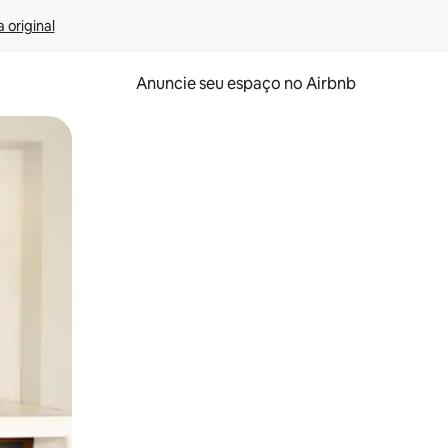
 original
Anuncie seu espaço no Airbnb
 deslizando o dedo na tela.