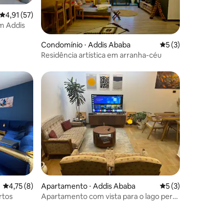
4,91 de uma avaliação média de 5, 57 avaliações
4,91 (57)
m Addis
ções
Condomínio ⋅ Addis Ababa
5 de uma avaliaçã
5 (3)
Residência artística em arranha-céu
4,75 de uma avaliação média de 5, 8 avaliações
4,75 (8)
Apartamento ⋅ Addis Ababa
5 de uma avaliaçã
5 (3)
rtos
Apartamento com vista para o lago perto
da embaixada britânica