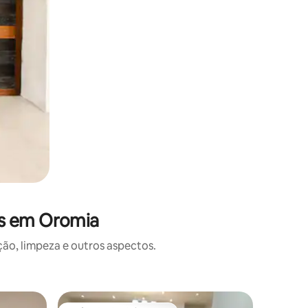
es em Oromia
o, limpeza e outros aspectos.
Apartame