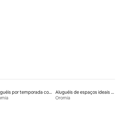
ções
Aluguéis por temporada com banheira de hidromassagem
Aluguéis de espaços ideais para famílias
omia
Oromia