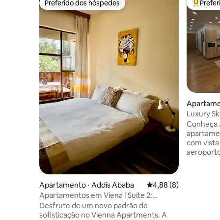
Preferido dos hóspedes
Prefe
Preferido dos hóspedes
Entre os
Apartame
Luxury Sky
Bole | 3 q
Conheça A
apartamen
com vista 
aeroporto
panorâmic
coração d
Aeroporto
Apartamento ⋅ Addis Ababa
4,88 de uma avaliação
4,88 (8)
apartamen
Apartamentos em Viena | Suíte 2:
viajantes
Boutique de luxo
Desfrute de um novo padrão de
estadias longas. Desfru
sofisticação no Vienna Apartments. A
com banhe