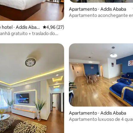
Apartamento ⋅ Addis Ababa
Apartamento aconchegante e
média de 5, 38 avaliações
 hotel ⋅ Addis Abab
4,96 de uma avaliação média de 5, 27 avalia
4,96 (27)
anhã gratuito + traslado do
, perto do aeroporto
Apartamento ⋅ Addis Ababa
Apartamento luxuoso de 4 qua