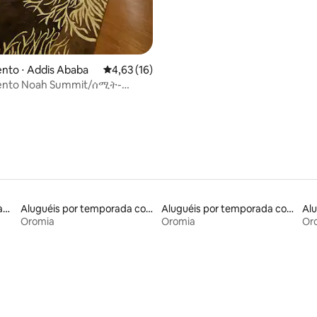
nto ⋅ Addis Ababa
4,63 de uma avaliação média de 5, 16 avalia
4,63 (16)
 média de 5, 11 avaliações
ento Noah Summit/ሰሚት-
cademia/Spa disponíveis
Aluguéis de espaços que aceitam animais de estimação
Aluguéis por temporada com café da manhã
Aluguéis por temporada com sauna
Oromia
Oromia
Or