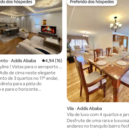
rido dos hóspedes
Preferido dos hóspedes
 melhores preferidos dos hóspedes
Preferido dos hóspedes
nto ⋅ Addis Ababa
4,94 de uma avaliação média de 5, 16 avalia
4,94 (16)
line | Vistas para o aeroporto |
uartos
dis de cima neste elegante
to de 3 quartos no 17º andar,
direta para a pista do
 e para o horizonte
o da cidade. Localizado no
e Bole, a apenas 5 minutos do
 Internacional de Bole, o
 média de 5, 8 avaliações
Vila ⋅ Addis Ababa
to é perfeito para famílias,
Vila de luxo com 4 quartos e ja
 de negócios, expatriados e
Adis Abeba
Desfrute de uma rara e luxuosa 
te de 3 quartos
andares no tranquilo bairro fe
iro privativo, estacionamento