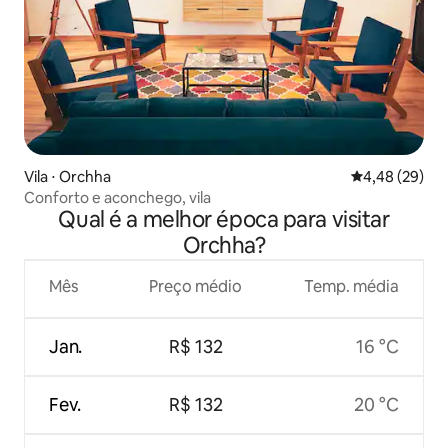
Vila ⋅ Orchha
4,48 de uma a
4,48 (29)
Conforto e aconchego, vila
Qual é a melhor época para visitar
Orchha?
Mês
Preço médio
Temp. média
Jan.
R$ 132
16 °C
Fev.
R$ 132
20 °C