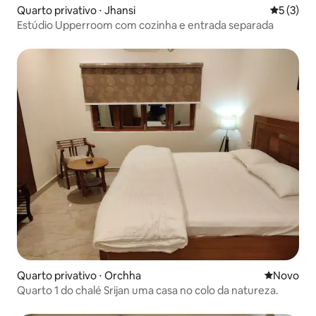
Quarto privativo ⋅ Jhansi
5 de uma 
5 (3)
Estúdio Upperroom com cozinha e entrada separada
Quarto privativo ⋅ Orchha
Novo lugar
Novo
Quarto 1 do chalé Srijan uma casa no colo da natureza.