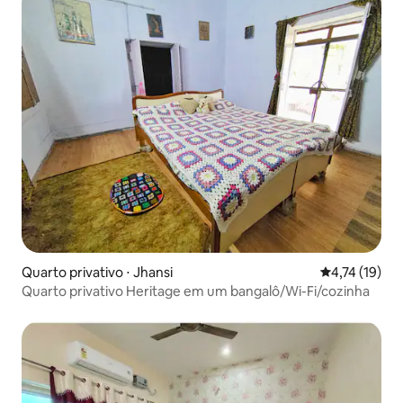
Quarto privativo ⋅ Jhansi
4,74 de uma a
4,74 (19)
Quarto privativo Heritage em um bangalô/Wi-Fi/cozinha