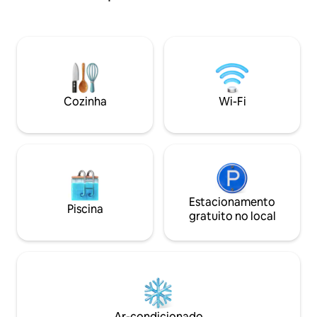
assistência com facilidade, garantindo
deslumbrantes de 
total privacidade.
partir daqui, voc
desfrutar de uma 
toda a cidade, cri
verdadeiramente
Observação: há u
estacionamento pa
Cozinha
Wi-Fi
rodas disponível 
condomínio, que f
propriedade. É pa
Estacionamento
Piscina
gratuito no local
Ar-condicionado