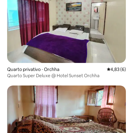
Quarto privativo ⋅ Orchha
4,83 de uma 
4,83 (6)
Quarto Super Deluxe @ Hotel Sunset Orchha