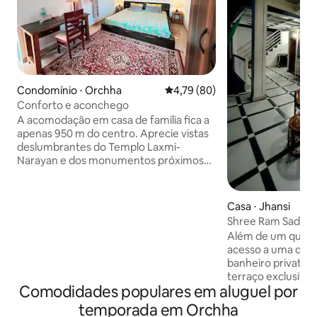
Condomínio ⋅ Orchha
4,79 de uma avaliação média de
4,79 (80)
Conforto e aconchego
A acomodação em casa de família fica a
apenas 950 m do centro. Aprecie vistas
deslumbrantes do Templo Laxmi-
Narayan e dos monumentos próximos
do seu rooftop privativo, perfeito para
curtir o pôr do sol e observar as estrelas.
O primeiro andar oferece acesso
Casa ⋅ Jhansi
exclusivo, com dois quartos bem
Shree Ram Sadan (
equipados (um com banheiro privativo
de Jhansi)
Além de um quarto
no quarto e outro com banheiro
acesso a uma cozi
privativo separado), uma espaçosa área
banheiro privativ
de estar e uma cozinha totalmente
terraço exclusivam
equipada. Confortável, tranquilo e ideal
Comodidades populares em aluguel por
terraço oferece v
para uma estadia relaxante. A família
do Forte de Jhansi
temporada em Orchha
anfitriã mora no térreo para oferecer
perfeito para te