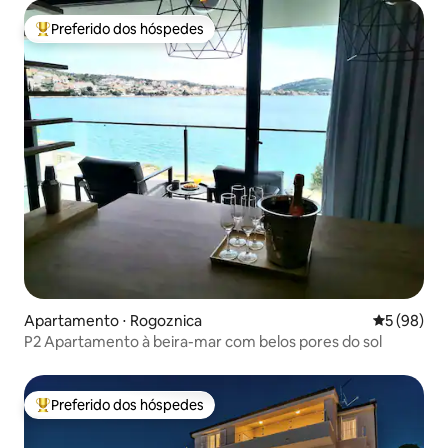
Preferido dos hóspedes
Entre os melhores preferidos dos hóspedes
Apartamento ⋅ Rogoznica
5 de uma a
5 (98)
P2 Apartamento à beira-mar com belos pores do sol
Preferido dos hóspedes
Entre os melhores preferidos dos hóspedes