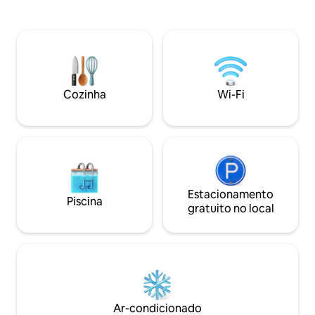
acesso a tudo o qu
próxima. Com suas tradicionais
oferecer, além de 
persianas verdes — um verdadeiro
para passar férias
símbolo da herança dálmata — a casa
A vila é abordada 
captura o espírito atemporal da região.
Razanj por estrada
Rodeado por natureza intocada, oferece
estacionamento ao 
total tranquilidade, complementada por
aquecida a 28°C
pôr do sol de tirar o fôlego todas as
Cozinha
Wi-Fi
noites.
Estacionamento
Piscina
gratuito no local
Ar-condicionado