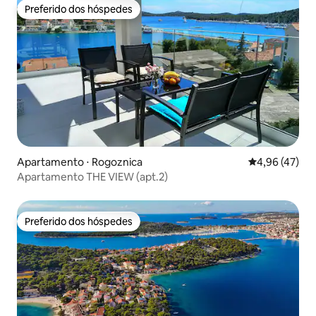
Preferido dos hóspedes
Preferido dos hóspedes
Apartamento ⋅ Rogoznica
4,96 de uma a
4,96 (47)
Apartamento THE VIEW (apt.2)
Preferido dos hóspedes
Preferido dos hóspedes