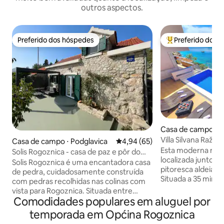
outros aspectos.
Preferido dos hóspedes
Preferido dos 
Preferido dos hóspedes
Entre os melhore
Casa de campo ⋅ R
Villa Silvana Ražan
Casa de campo ⋅ Podglavica
4,94 de uma avaliação média de
4,94 (65)
Esta moderna mora
Solis Rogoznica - casa de paz e pôr do
localizada junto a
sol!
Solis Rogoznica é uma encantadora casa
pitoresca aldeia co
de pedra, cuidadosamente construída
Situada a 35 minut
com pedras recolhidas nas colinas com
aeroporto de Split
vista para Rogoznica. Situada entre
norte e centro da 
Comodidades populares em aluguel por
oliveiras na encosta de uma colina, fica a
esta propriedade
apenas 3 minutos de carro (12 minutos a
temporada em Općina Rogoznica
localizada oferece
pé) da estrada principal e da praia mais