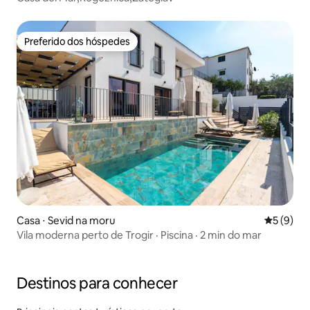
Preferido dos hóspedes
Preferido dos hóspedes
Casa ⋅ Sevid na moru
5 de uma 
5 (9)
Vila moderna perto de Trogir · Piscina · 2 min do mar
Destinos para conhecer