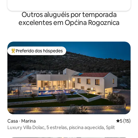
Outros aluguéis por temporada
excelentes em Općina Rogoznica
Preferido dos hóspedes
Entre os melhores preferidos dos hóspedes
Casa ⋅ Marina
5 de uma a
5 (15)
Luxury Villa Dolac, 5 estrelas, piscina aquecida, Split