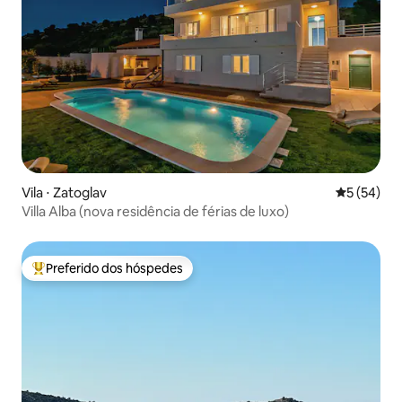
Vila ⋅ Zatoglav
5 de uma a
5 (54)
Villa Alba (nova residência de férias de luxo)
Preferido dos hóspedes
Entre os melhores preferidos dos hóspedes