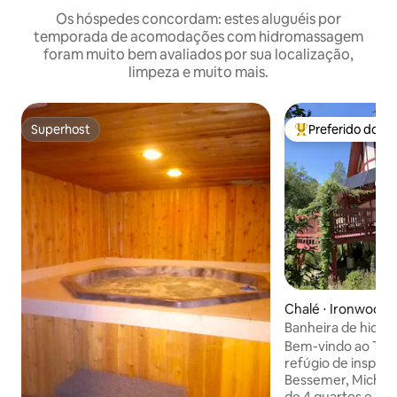
Os hóspedes concordam: estes aluguéis por
temporada de acomodações com hidromassagem
foram muito bem avaliados por sua localização,
limpeza e muito mais.
Superhost
Preferido dos 
Superhost
Entre os melhore
Chalé ⋅ Ironwood
Banheira de hidro
Cama king | Ar-co
Bem-vindo ao Tim
de estimação | Mi
refúgio de inspir
Bessemer, Michiga
de 4 quartos e 2 b