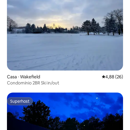
Casa ⋅ Wakefield
4,88 de uma a
4,88 (26)
Condomínio 2BR Ski in/out
Superhost
Superhost