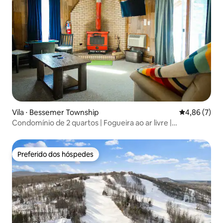
Vila ⋅ Bessemer Township
4,86 de uma 
4,86 (7)
Condomínio de 2 quartos | Fogueira ao ar livre |
Powderhorn Mtn + quadriciclo
Preferido dos hóspedes
Preferido dos hóspedes