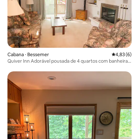
Cabana ⋅ Bessemer
4,83 de uma 
4,83 (6)
Quiver Inn Adorável pousada de 4 quartos com banheira
de hidromassagem