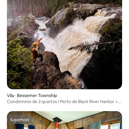
Vila ⋅ Bessemer Township
Condomínio de 2 quartos | Perto de Black River Harbor +
trilhas de quadriciclo
Superhost
Superhost