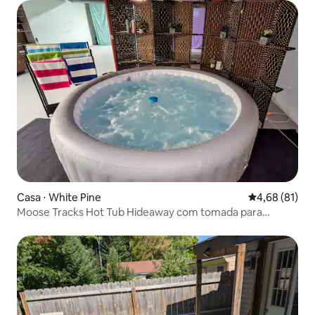
Casa ⋅ White Pine
4,68 de uma a
4,68 (81)
Moose Tracks Hot Tub Hideaway com tomada para
veículos elétricos de 50 amperes