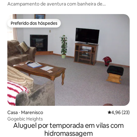
Acampamento de aventura com banheira de
hidromassagem
Preferido dos hóspedes
Preferido dos hóspedes
Casa ⋅ Marenisco
4,96 de uma a
4,96 (23)
Gogebic Heights
Aluguel por temporada em vilas com
hidromassagem