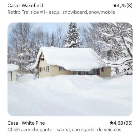
Casa ⋅ Wakefield
4,75 de uma 
4,75 (8)
Retiro Trailside #1 - esqui, snowboard, snowmobile
Casa ⋅ White Pine
4,68 de uma a
4,68 (95)
Chalé aconchegante – sauna, carregador de veículos
elétricos e banheira de hidromassagem, de abril a outubro