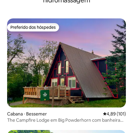
hidromassagem
Preferido dos hóspedes
Preferido dos hóspedes
Cabana ⋅ Bessemer
4,89 de uma av
4,89 (101)
The Campfire Lodge em Big Powderhorn com banheira
de hidromassagem