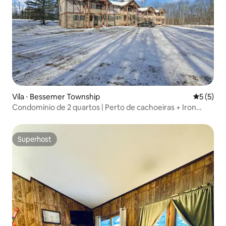
Vila ⋅ Bessemer Township
5 de uma 
5 (5)
Condomínio de 2 quartos | Perto de cachoeiras + Iron
Belle Trail
Superhost
Superhost