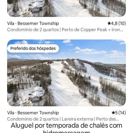
Vila ⋅ Bessemer Township
4,8 de uma a
4,8 (10)
Condomínio de 2 quartos | Perto de Copper Peak + Iron
Belle Trail
Preferido dos hóspedes
Preferido dos hóspedes
Vila ⋅ Bessemer Township
5 de uma a
5 (14)
Condomínio de 2 quartos | Lareira externa | Perto das
Aluguel por temporada de chalés com
cachoeiras UP