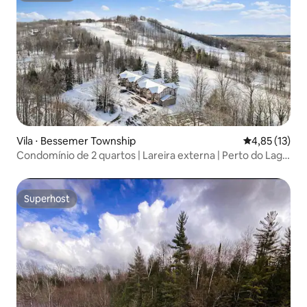
Vila ⋅ Bessemer Township
4,85 de uma a
4,85 (13)
Condomínio de 2 quartos | Lareira externa | Perto do Lago
Superior
Superhost
Superhost