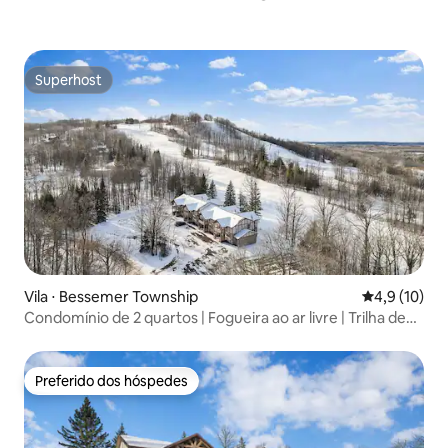
Superhost
Superhost
Vila ⋅ Bessemer Township
4,9 de uma a
4,9 (10)
Condomínio de 2 quartos | Fogueira ao ar livre | Trilha de
quadriciclo 2 + Copper
Preferido dos hóspedes
Preferido dos hóspedes