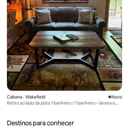
Cabana ⋅ Wakefield
Novo lugar
Novo
Retiro ao lado da pista 1 banheiro / 1 banheiro – lareira e
cadeira de massagem
Destinos para conhecer