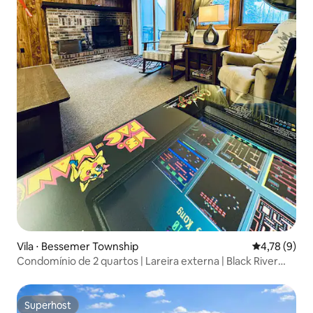
Vila ⋅ Bessemer Township
4,78 de uma 
4,78 (9)
Condomínio de 2 quartos | Lareira externa | Black River
Harbor
Superhost
Superhost