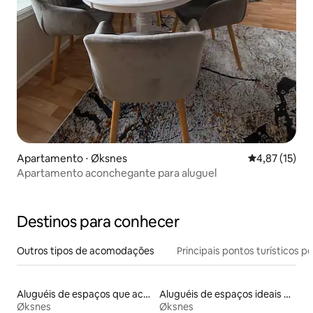
Apartamento ⋅ Øksnes
4,87 de uma a
4,87 (15)
Apartamento aconchegante para aluguel
Destinos para conhecer
Outros tipos de acomodações
Principais pontos turísticos po
Aluguéis de espaços que aceitam animais de estimação
Aluguéis de espaços ideais para famílias
Øksnes
Øksnes