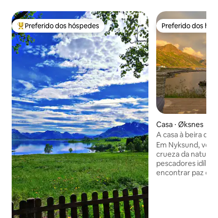
Preferido dos hóspedes
Preferido dos hó
Entre os melhores preferidos dos hóspedes
Preferido dos hó
Casa ⋅ Øksnes
A casa à beira de 
Em Nyksund, você
crueza da natureza
pescadores idílic
encontrar paz em 
Quando você sai de
última milha em u
cascalho que serp
montanhas íngrem