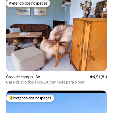
Preferido dos hóspedes
Preferido dos hóspedes
Casa de campo ⋅ Bø
4,91 de uma a
4,91 (81)
Casa da avó dos anos 50 com vista para o mar
Preferido dos hóspedes
Entre os melhores preferidos dos hóspedes