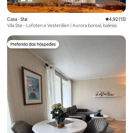
Casa ⋅ Stø
4,92 de uma a
4,92 (13)
Vila Stø – Lofoten e Vesterålen | Aurora boreal, baleias
Preferido dos hóspedes
Preferido dos hóspedes