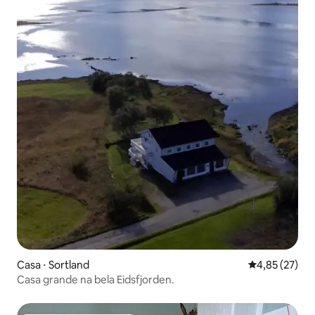
Casa ⋅ Sortland
4,85 de uma a
4,85 (27)
Casa grande na bela Eidsfjorden.