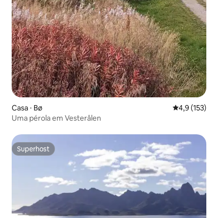
Casa ⋅ Bø
4,9 de uma av
4,9 (153)
Uma pérola em Vesterålen
Superhost
Superhost