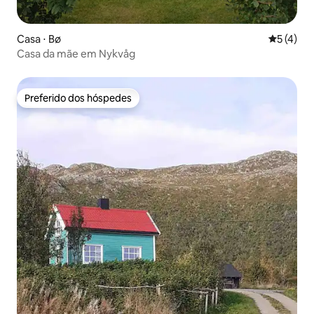
Casa ⋅ Bø
5 de uma 
5 (4)
Casa da mãe em Nykvåg
Preferido dos hóspedes
Preferido dos hóspedes