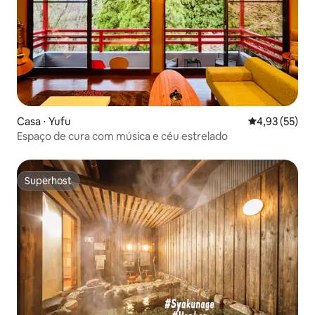
Casa ⋅ Yufu
4,93 de uma a
4,93 (55)
Espaço de cura com música e céu estrelado
Superhost
Superhost