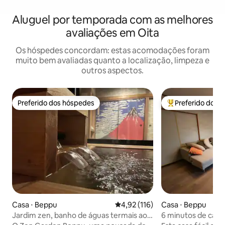
Aluguel por temporada com as melhores
avaliações em Oita
Os hóspedes concordam: estas acomodações foram
muito bem avaliadas quanto a localização, limpeza e
outros aspectos.
Preferido dos hóspedes
Preferido dos 
Preferido dos hóspedes
Entre os melhore
Casa ⋅ Beppu
4,92 de uma avaliação média de 
4,92 (116)
Casa ⋅ Beppu
Jardim zen, banho de águas termais ao
6 minutos de carr
ar livre, sauna, Beppu
Beppu, fontes ter