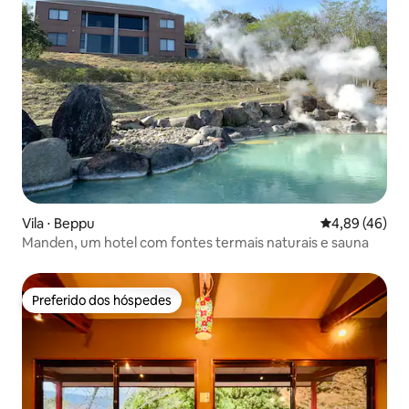
Vila ⋅ Beppu
4,89 de uma a
4,89 (46)
Manden, um hotel com fontes termais naturais e sauna
Preferido dos hóspedes
Preferido dos hóspedes