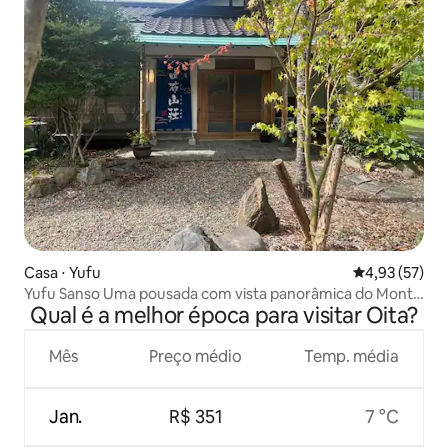
Casa ⋅ Yufu
4,93 de uma a
4,93 (57)
Yufu Sanso Uma pousada com vista panorâmica do Monte
Qual é a melhor época para visitar Oita?
Yufu enquanto você se banha nas fontes termais
Mês
Preço médio
Temp. média
Jan.
R$ 351
7 °C