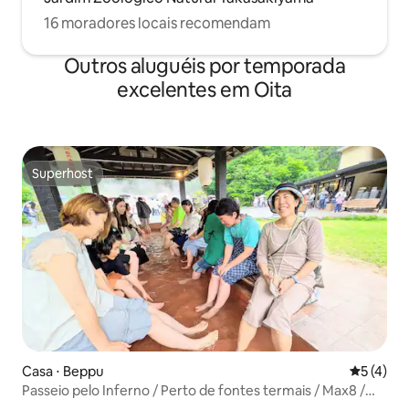
16 moradores locais recomendam
Outros aluguéis por temporada
excelentes em Oita
Superhost
Superhost
Casa ⋅ Beppu
5 de uma 
5 (4)
Passeio pelo Inferno / Perto de fontes termais / Max8 /
Acomodação escondida com luz natural agradável que