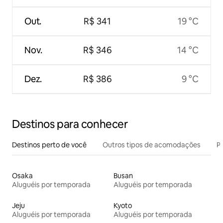
Out.
R$ 341
19 °C
Nov.
R$ 346
14 °C
Dez.
R$ 386
9 °C
Destinos para conhecer
Destinos perto de você
Outros tipos de acomodações
Pr
Osaka
Busan
Aluguéis por temporada
Aluguéis por temporada
Jeju
Kyoto
Aluguéis por temporada
Aluguéis por temporada