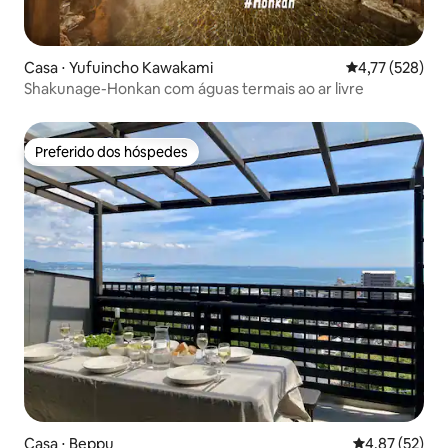
Casa ⋅ Yufuincho Kawakami
4,77 de uma av
4,77 (528)
Shakunage-Honkan com águas termais ao ar livre
Preferido dos hóspedes
Preferido dos hóspedes
Casa ⋅ Beppu
4,87 de uma a
4,87 (52)