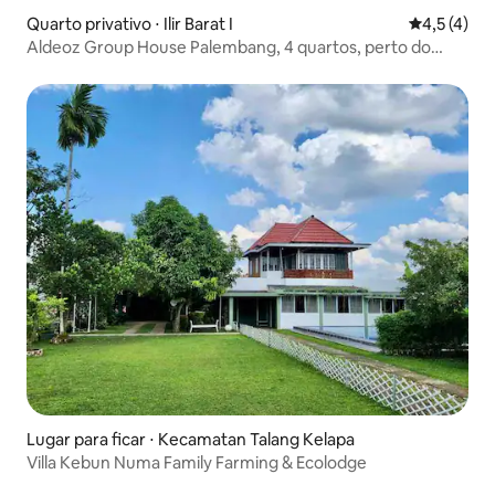
Quarto privativo ⋅ Ilir Barat I
4,5 de uma 
4,5 (4)
Aldeoz Group House Palembang, 4 quartos, perto do
shopping
Lugar para ficar ⋅ Kecamatan Talang Kelapa
Villa Kebun Numa Family Farming & Ecolodge