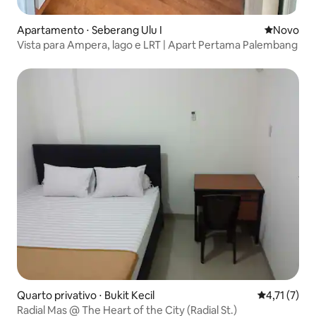
Apartamento ⋅ Seberang Ulu I
Novo lugar
Novo
Vista para Ampera, lago e LRT | Apart Pertama Palembang
Quarto privativo ⋅ Bukit Kecil
4,71 de uma 
4,71 (7)
Radial Mas @ The Heart of the City (Radial St.)