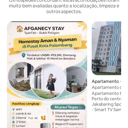
Os hóspedes concordam: estas acomodações foram
muito bem avaliadas quanto a localização, limpeza e
outros aspectos.
Apartamento ⋅ Se
I
Apartamento de 2
Centro Esportivo 
Apartamento tranq
Perto do centro da
Jakabaring Sport Center. - In
- Smart TV Samsu
Theater Samsung 
YouTube, Prime Vi
Panela de arroz - 