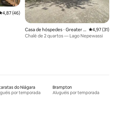
4,87 de uma avaliação média de 5, 46 avaliações
4,87 (46)
ções
Casa de hóspedes ⋅ Greater S
4,97 de uma avaliação
4,97 (31)
udbury
Chalé de 2 quartos — Lago Nepewassi
aratas do Niágara
Brampton
uguéis por temporada
Aluguéis por temporada