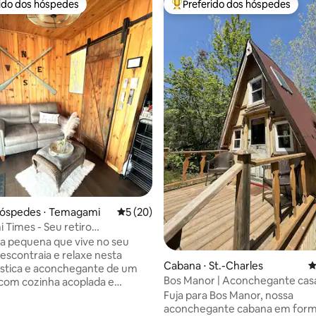
rido dos hóspedes
Preferido dos hóspedes
 melhores preferidos dos hóspedes
Entre os melhores preferidos d
hóspedes ⋅ Temagami
5 de uma avaliação média de 5, 20 avalia
5 (20)
Times - Seu retiro
ante!
a pequena que vive no seu
Cabana ⋅ St.-Charles
4
stica e aconchegante de um
Bos Manor | Aconchegante cas
com cozinha acoplada e
triangular | Refúgio na floresta
. Com localização
Fuja para Bos Manor, nossa
média de 5, 50 avaliações
o centro da cidade e do
aconchegante cabana em form