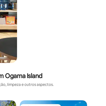
em Ogama Island
o, limpeza e outros aspectos.
Casa ⋅ C