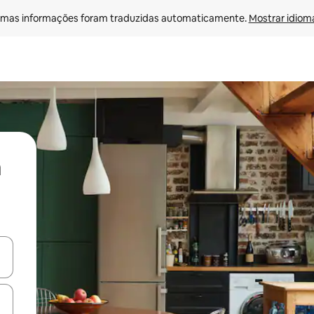
mas informações foram traduzidas automaticamente. 
Mostrar idioma
ore-os usando as seta para cima e para baixo do teclado ou tocando e