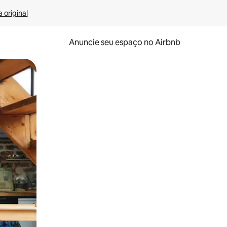
 original
Anuncie seu espaço no Airbnb
 deslizando o dedo na tela.