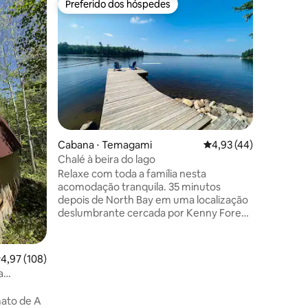
Preferido dos hóspedes
Prefe
os hóspedes
Preferido dos hóspedes
Entre o
Luxe Wat
Fuja para
estações
inverno, 
principal
relaxe ne
lago com
lareira, 
massagem
um restau
Cabana ⋅ Temagami
4,93 de uma avaliação
4,93 (44)
famílias 
camas qu
Chalé à beira do lago
Estacion
Relaxe com toda a família nesta
estadia 
acomodação tranquila. 35 minutos
relaxame
depois de North Bay em uma localização
ções
todas as 
deslumbrante cercada por Kenny Forest
com muitas trilhas de caminhadas, pesca
e impressionantes trilhas de ATV/motos
de neve. A estrada da cabana é mantida
,97 de uma avaliação média de 5, 108 avaliações
4,97 (108)
durante todo o ano e se conecta
a
diretamente à trilha “A”. A cabana
oferece uma pequena área de praia e
ato de A
uma grande doca flutuante para pular no