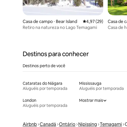
Casa de campo ⋅ Bear Island
4,97 de uma avaliação 
4,97 (29)
Casa de c
Retiro na natureza no Lago Temagami
Casa de h
Destinos para conhecer
Destinos perto de você
Cataratas do Niágara
Mississauga
Aluguéis por temporada
Aluguéis por temporada
London
Mostrar mais
Aluguéis por temporada
Airbnb
Canadá
Ontário
Nipissing
Temagami