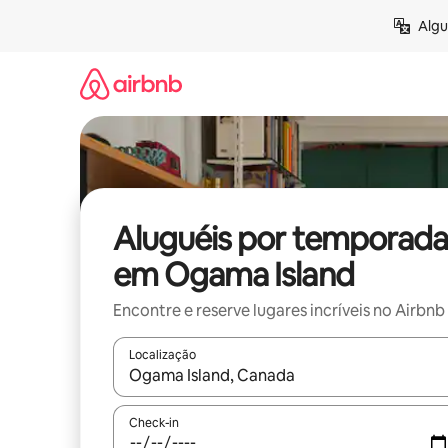
Pular
Algu
para
o
conteúdo
Aluguéis por temporada
em Ogama Island
Encontre e reserve lugares incríveis no Airbnb
Localização
Quando os resultados estiverem disponíveis, expl
Check-in