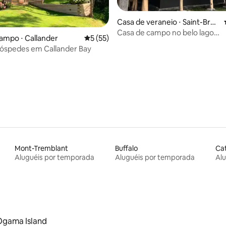
Casa de veraneio ⋅ Saint-Brun
o-de-Guigues
Casa de campo no belo lago
média de 5, 29 avaliações
ampo ⋅ Callander
5 de uma avaliação média de 5, 55 avalia
5 (55)
Temiskaming
óspedes em Callander Bay
Mont-Tremblant
Buffalo
Cat
Aluguéis por temporada
Aluguéis por temporada
Al
Ogama Island