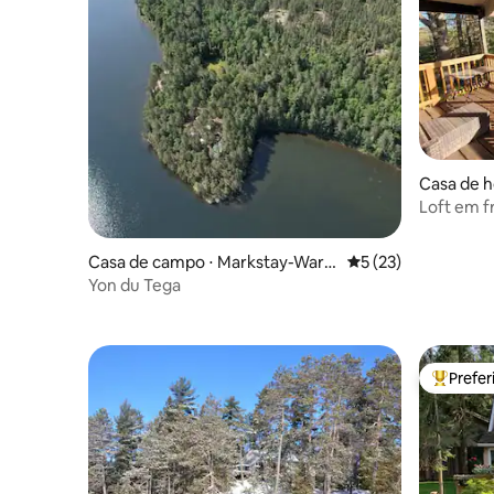
Casa de h
Loft em f
Casa de campo ⋅ Markstay-Warr
5 de uma avaliação 
5 (23)
en
Yon du Tega
Prefe
Entre os