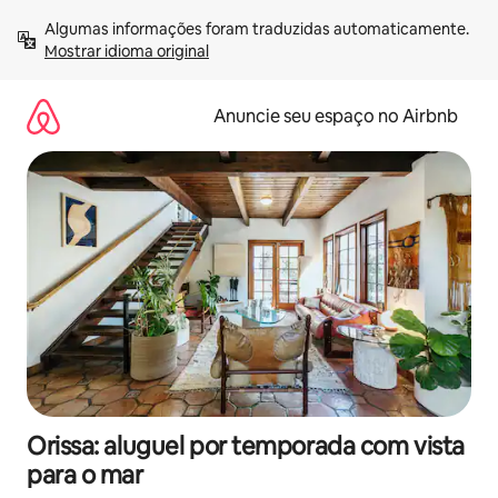
Pular
Algumas informações foram traduzidas automaticamente. 
para
Mostrar idioma original
o
conteúdo
Anuncie seu espaço no Airbnb
Orissa: aluguel por temporada com vista
para o mar