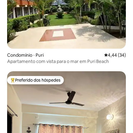
Condomínio ⋅ Puri
4,44 de uma a
4,44 (34)
Apartamento com vista para o mar em Puri Beach
Preferido dos hóspedes
Entre os melhores preferidos dos hóspedes