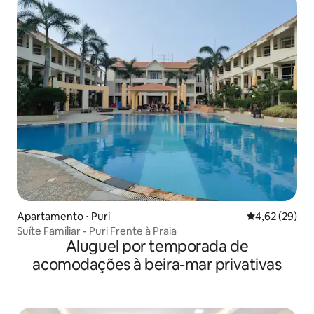
Apartamento ⋅ Puri
4,62 de uma a
4,62 (29)
Suíte Familiar - Puri Frente à Praia
Aluguel por temporada de
acomodações à beira-mar privativas