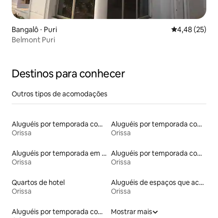
Bangalô ⋅ Puri
4,48 de uma a
4,48 (25)
Belmont Puri
Destinos para conhecer
Outros tipos de acomodações
Aluguéis por temporada com banheira de hidromassagem
Aluguéis por temporada com acesso à praia
Orissa
Orissa
Aluguéis por temporada em hotéis-fazenda
Aluguéis por temporada com café da manhã
Orissa
Orissa
Quartos de hotel
Aluguéis de espaços que aceitam animais de estimação
Orissa
Orissa
Aluguéis por temporada com acesso ao lago
Mostrar mais