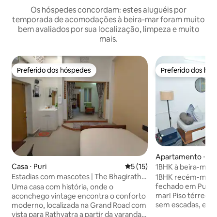
Os hóspedes concordam: estes aluguéis por
temporada de acomodações à beira-mar foram muito
bem avaliados por sua localização, limpeza e muito
mais.
Preferido dos hóspedes
Preferido dos hó
Preferido dos hóspedes
Preferido dos hó
Apartamento ⋅ Pur
Casa ⋅ Puri
5 de uma avaliação média de
5 (15)
1BHK à beira-mar |
de um templo
Estadias com mascotes | The Bhagirathi
1BHK recém-mobil
{A Legacy Home}
fechado em Puri, 
Uma casa com história, onde o
mar! Piso térreo pa
aconchego vintage encontra o conforto
sem escadas, ele
moderno, localizada na Grand Road com
disponível. Vista 
vista para Rathyatra a partir da varanda