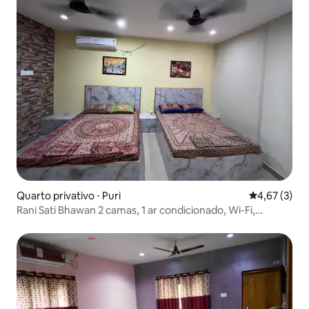
Quarto privativo ⋅ Puri
4,67 de uma 
4,67 (3)
Rani Sati Bhawan 2 camas, 1 ar condicionado, Wi-Fi,
estacionamento, 4 hóspedes