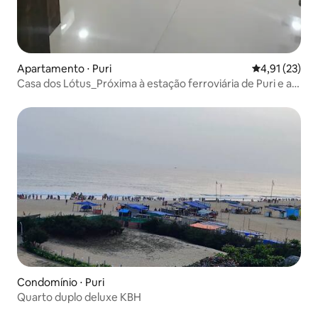
Apartamento ⋅ Puri
4,91 de uma a
4,91 (23)
Casa dos Lótus_Próxima à estação ferroviária de Puri e ao
mar
Condomínio ⋅ Puri
Quarto duplo deluxe KBH