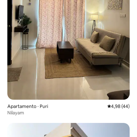
Apartamento ⋅ Puri
4,98 de uma a
4,98 (44)
Nilayam