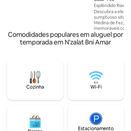
uma escapadinha orientalista! Lalla
Esplêndido Riad em
Loubna, a governanta que fala inglês,
Descubra a elegân
garante o conforto dos hóspedes,
sumptuoso situad
prepara o café da manhã mediante
Medina de Fez, ide
solicitação** e organiza e facilita a
memoráveis com a
estadia deles na Medina
Comodidades populares em aluguel por
A poucos passos de
majestosa Mesquit
temporada em N'zalat Bni Amar
bairro dos oleiros
oferece 4 suítes 
privativos, uma c
pátio pitoresco, u
terraços com vist
medina. Desfrute d
manhã e jantares 
disponíveis median
Cozinha
Wi-Fi
Estacionamento