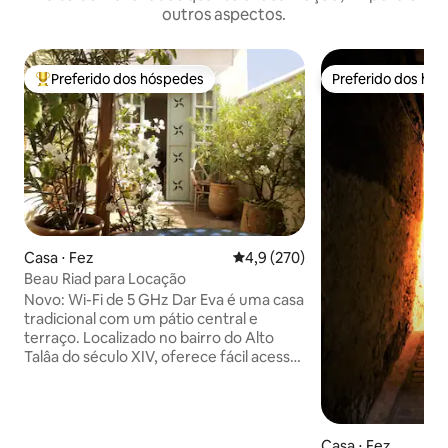
outros aspectos.
Preferido dos hóspedes
Preferido dos hó
Entre os melhores preferidos dos hóspedes
Preferido dos hó
Casa ⋅ Fez
4,9 de uma avaliação média de 
4,9 (270)
Beau Riad para Locação
Novo: Wi-Fi de 5 GHz Dar Eva é uma casa
tradicional com um pátio central e
terraço. Localizado no bairro do Alto
Talâa do século XIV, oferece fácil acesso
aos principais pontos turísticos da
Medina, bem como aos mercados e
restaurantes próximos. Este riad é ideal
para uma pausa tranquila em família ou
Casa ⋅ Fez