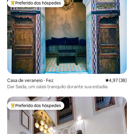
Preferido dos hóspedes
Entre os melhores preferidos dos hóspedes
Casa de veraneio ⋅ Fez
4,97 de uma a
4,97 (38)
Dar Saida, um oásis tranquilo durante sua estadia.
Preferido dos hóspedes
Entre os melhores preferidos dos hóspedes