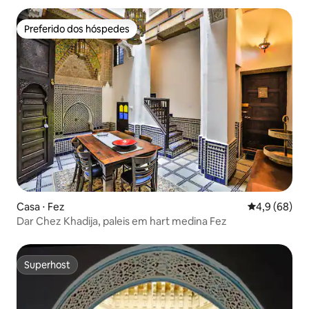
Preferido dos hóspedes
Preferido dos hóspedes
Casa ⋅ Fez
4,9 de uma a
4,9 (68)
Dar Chez Khadija, paleis em hart medina Fez
Superhost
Superhost