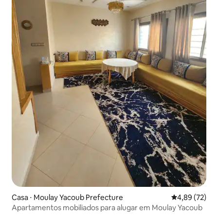
Casa ⋅ Moulay Yacoub Prefecture
4,89 de uma a
4,89 (72)
Apartamentos mobiliados para alugar em Moulay Yacoub