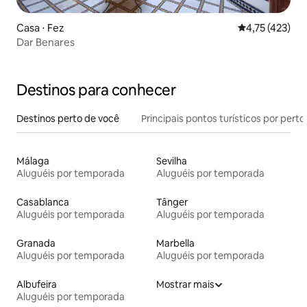
Casa ⋅ Fez
4,75 de uma av
4,75 (423)
Dar Benares
Destinos para conhecer
Destinos perto de você
Principais pontos turísticos por perto
Málaga
Sevilha
Aluguéis por temporada
Aluguéis por temporada
Casablanca
Tânger
Aluguéis por temporada
Aluguéis por temporada
Granada
Marbella
Aluguéis por temporada
Aluguéis por temporada
Albufeira
Mostrar mais
Aluguéis por temporada