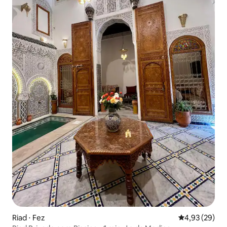
Riad ⋅ Fez
4,93 de uma a
4,93 (29)