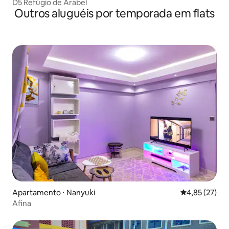
D5 Refúgio de Arabel
Outros aluguéis por temporada em flats
Apartamento ⋅ Nanyuki
4,85 de uma a
4,85 (27)
Afina