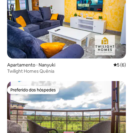
Apartamento ⋅ Nanyuki
5 de uma 
5 (6)
Twilight Homes Quênia
Preferido dos hóspedes
Preferido dos hóspedes