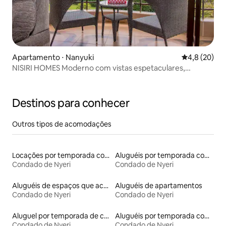
Apartamento ⋅ Nanyuki
4,8 de uma a
4,8 (20)
NISIRI HOMES Moderno com vistas espetaculares,
Nanyuki
Destinos para conhecer
Outros tipos de acomodações
Locações por temporada com piscina
Aluguéis por temporada com banheira de hidromassagem
Condado de Nyeri
Condado de Nyeri
Aluguéis de espaços que aceitam animais de estimação
Aluguéis de apartamentos
Condado de Nyeri
Condado de Nyeri
Aluguel por temporada de casas de hóspedes
Aluguéis por temporada com café da manhã
Condado de Nyeri
Condado de Nyeri