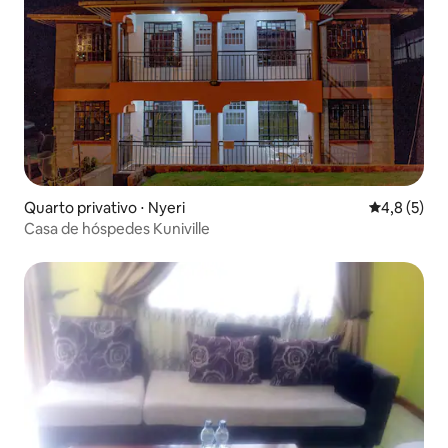
Quarto privativo ⋅ Nyeri
4,8 de uma 
4,8 (5)
Casa de hóspedes Kuniville