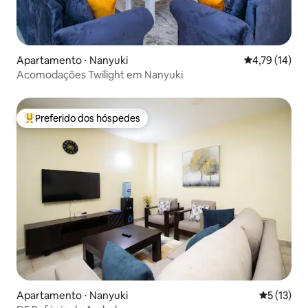
Apartamento ⋅ Nanyuki
4,79 de uma a
4,79 (14)
Acomodações Twilight em Nanyuki
Preferido dos hóspedes
Entre os melhores preferidos dos hóspedes
Apartamento ⋅ Nanyuki
5 de uma a
5 (13)