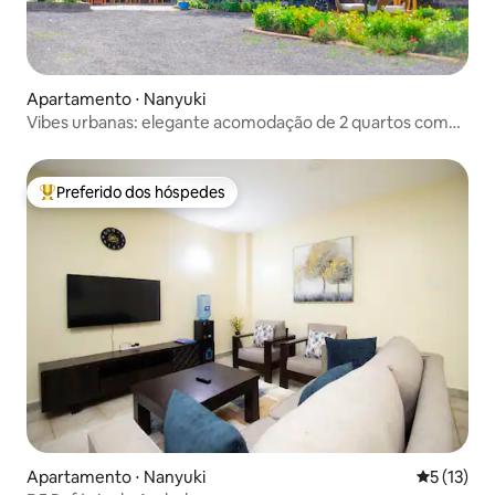
Apartamento ⋅ Nanyuki
Vibes urbanas: elegante acomodação de 2 quartos com
piscina
Preferido dos hóspedes
Entre os melhores preferidos dos hóspedes
Apartamento ⋅ Nanyuki
5 de uma a
5 (13)