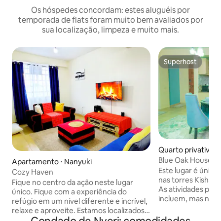
Os hóspedes concordam: estes aluguéis por
temporada de flats foram muito bem avaliados por
sua localização, limpeza e muito mais.
Superhost
Superhost
Quarto privativo ⋅
Blue Oak House. A
Apartamento ⋅ Nanyuki
Nanyuki.
Este lugar é único e estil
Cozy Haven
nas torres Kishan
Fique no centro da ação neste lugar
As atividades par
único. Fique com a experiência do
incluem, mas não s
refúgio em um nível diferente e incrível,
escalada na mont
relaxe e aproveite. Estamos localizados
nacional Mt.kenya
imediatamente ao lado do shopping