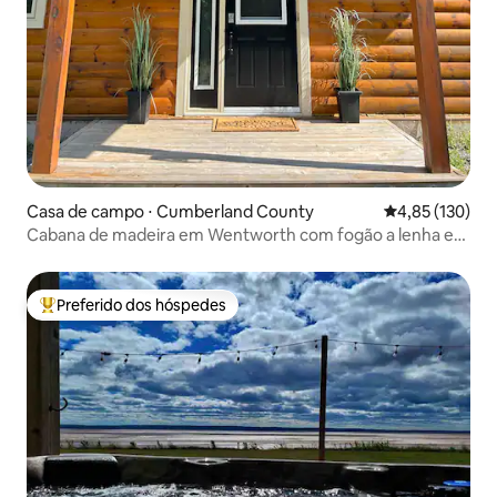
Casa de campo ⋅ Cumberland County
4,85 de uma av
4,85 (130)
Cabana de madeira em Wentworth com fogão a lenha e
banheira de hidromassagem
Preferido dos hóspedes
Entre os melhores preferidos dos hóspedes