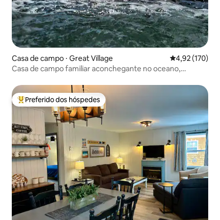
Casa de campo ⋅ Great Village
4,92 de uma av
4,92 (170)
Casa de campo familiar aconchegante no oceano,
acomoda 7 pessoas.
Preferido dos hóspedes
Entre os melhores preferidos dos hóspedes