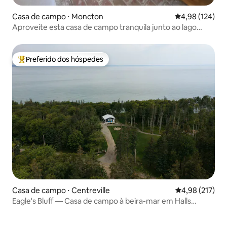
Casa de campo ⋅ Moncton
4,98 de uma av
4,98 (124)
Aproveite esta casa de campo tranquila junto ao lago
privado!
Preferido dos hóspedes
Entre os melhores preferidos dos hóspedes
Casa de campo ⋅ Centreville
4,98 de uma av
4,98 (217)
Eagle's Bluff — Casa de campo à beira-mar em Halls
Harbour