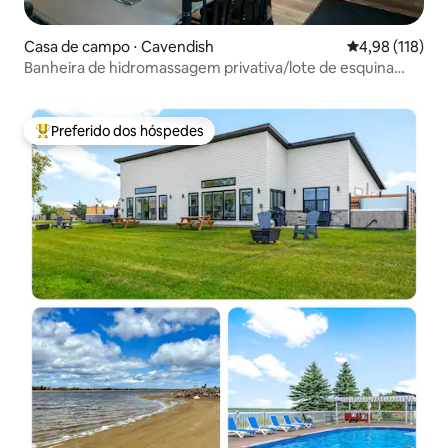
Casa de campo ⋅ Cavendish
4,98 de uma av
4,98 (118)
Banheira de hidromassagem privativa/lote de esquina
Cavendish condo resort
Preferido dos hóspedes
Entre os melhores preferidos dos hóspedes