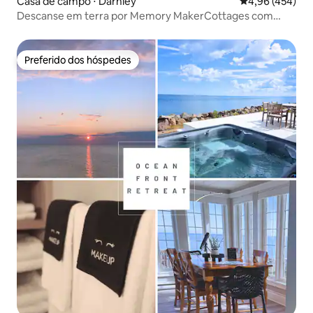
Casa de campo ⋅ Darnley
4,96 de uma av
4,96 (454)
Descanse em terra por Memory MakerCottages com
banheira de hidromassagem!
Preferido dos hóspedes
Preferido dos hóspedes