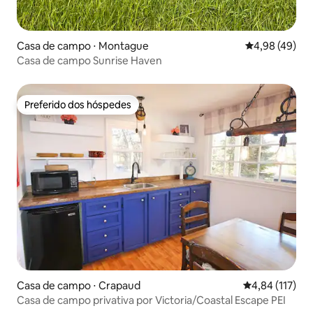
Casa de campo ⋅ Montague
4,98 de uma a
4,98 (49)
Casa de campo Sunrise Haven
Preferido dos hóspedes
Preferido dos hóspedes
Casa de campo ⋅ Crapaud
4,84 de uma av
4,84 (117)
Casa de campo privativa por Victoria/Coastal Escape PEI