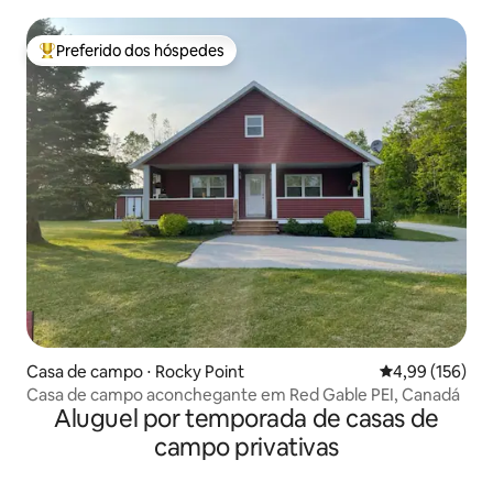
Preferido dos hóspedes
Entre os melhores preferidos dos hóspedes
Casa de campo ⋅ Rocky Point
4,99 de uma av
4,99 (156)
Casa de campo aconchegante em Red Gable PEI, Canadá
Aluguel por temporada de casas de
campo privativas