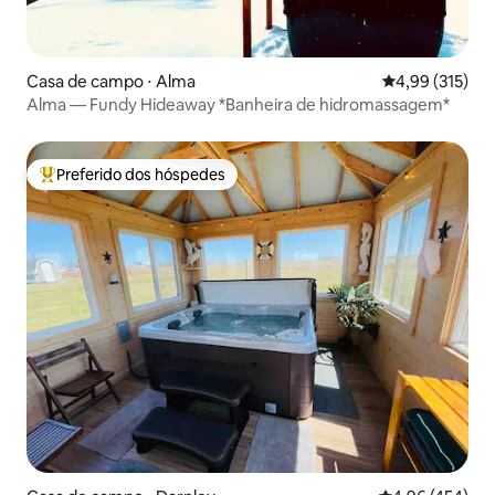
Casa de campo ⋅ Alma
4,99 de uma av
4,99 (315)
Alma — Fundy Hideaway *Banheira de hidromassagem*
Preferido dos hóspedes
Entre os melhores preferidos dos hóspedes