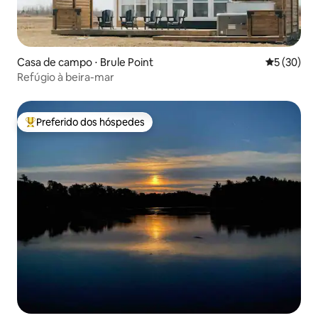
Casa de campo ⋅ Brule Point
5 de uma a
5 (30)
Refúgio à beira-mar
Preferido dos hóspedes
Entre os melhores preferidos dos hóspedes