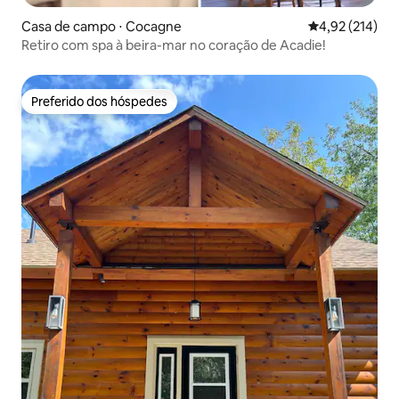
Casa de campo ⋅ Cocagne
4,92 de uma av
4,92 (214)
Retiro com spa à beira-mar no coração de Acadie!
Preferido dos hóspedes
Preferido dos hóspedes