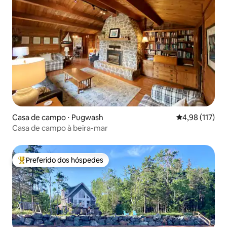
Casa de campo ⋅ Pugwash
4,98 de uma av
4,98 (117)
Casa de campo à beira-mar
Preferido dos hóspedes
Entre os melhores preferidos dos hóspedes