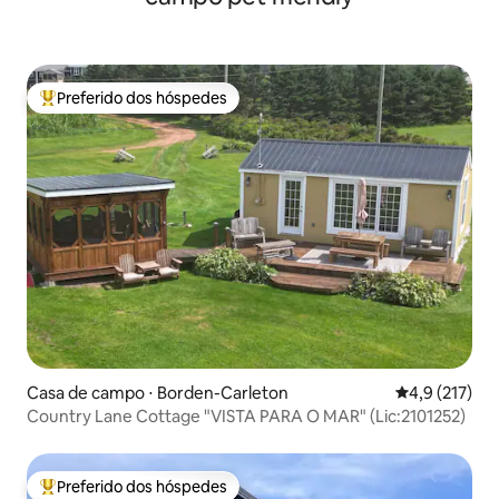
Preferido dos hóspedes
Entre os melhores preferidos dos hóspedes
Casa de campo ⋅ Borden-Carleton
4,9 de uma av
4,9 (217)
Country Lane Cottage "VISTA PARA O MAR" (Lic:2101252)
Preferido dos hóspedes
Entre os melhores preferidos dos hóspedes