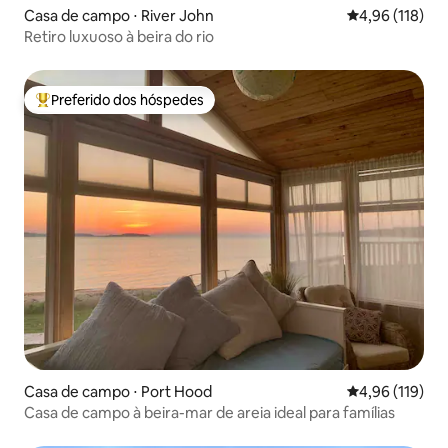
Casa de campo ⋅ River John
4,96 de uma av
4,96 (118)
Retiro luxuoso à beira do rio
Preferido dos hóspedes
Entre os melhores preferidos dos hóspedes
Casa de campo ⋅ Port Hood
4,96 de uma av
4,96 (119)
Casa de campo à beira-mar de areia ideal para famílias