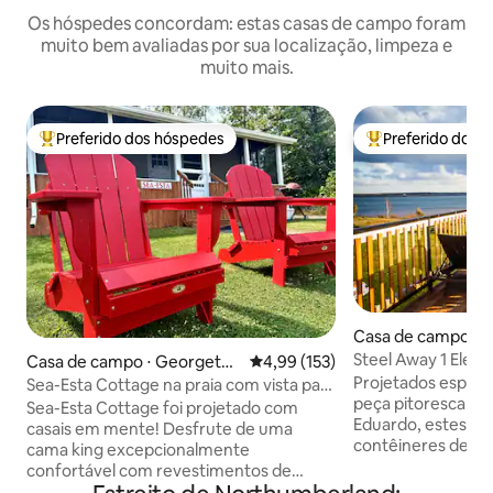
Os hóspedes concordam: estas casas de campo foram
muito bem avaliadas por sua localização, limpeza e
muito mais.
Preferido dos hóspedes
Preferido dos 
Entre os melhores preferidos dos hóspedes
Entre os melhore
Casa de campo ⋅ G
adie
Steel Away 1 Eleva
Casa de campo ⋅ Georgeto
4,99 de uma avaliação média de 
4,99 (153)
Conforto.
wn
Projetados especi
Sea-Esta Cottage na praia com vista para
peça pitoresca da 
o farol
Sea-Esta Cottage foi projetado com
Eduardo, estes no
casais em mente! Desfrute de uma
contêineres de t
cama king excepcionalmente
vistas panorâmica
confortável com revestimentos de
Point na Baía de T
janelas de escurecimento do quarto e