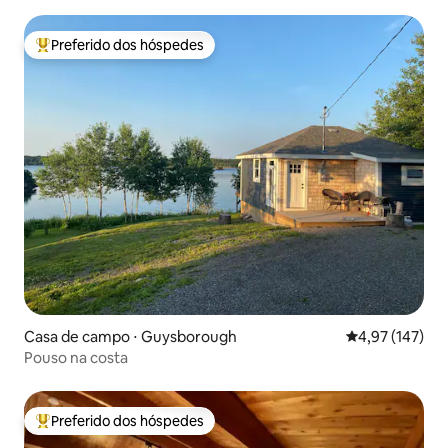
Preferido dos hóspedes
Entre os melhores preferidos dos hóspedes
Casa de campo ⋅ Guysborough
4,97 de uma av
4,97 (147)
Pouso na costa
Preferido dos hóspedes
Entre os melhores preferidos dos hóspedes