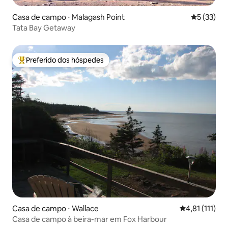
Casa de campo ⋅ Malagash Point
5 de uma a
5 (33)
Tata Bay Getaway
Preferido dos hóspedes
Entre os melhores preferidos dos hóspedes
Casa de campo ⋅ Wallace
4,81 de uma a
4,81 (111)
Casa de campo à beira-mar em Fox Harbour