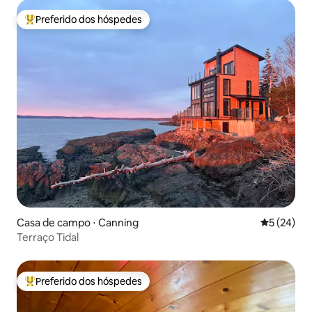
Preferido dos hóspedes
Entre os melhores preferidos dos hóspedes
Casa de campo ⋅ Canning
5 de uma a
5 (24)
Terraço Tidal
Preferido dos hóspedes
Entre os melhores preferidos dos hóspedes