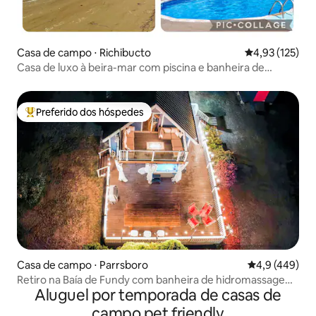
Casa de campo ⋅ Richibucto
4,93 de uma av
4,93 (125)
Casa de luxo à beira-mar com piscina e banheira de
hidromassagem Tub 97
Preferido dos hóspedes
Entre os melhores preferidos dos hóspedes
Casa de campo ⋅ Parrsboro
4,9 de uma av
4,9 (449)
Retiro na Baía de Fundy com banheira de hidromassagem
Aluguel por temporada de casas de
e trilha
campo pet friendly