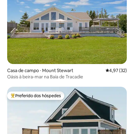
Casa de campo ⋅ Mount Stewart
4,97 de uma a
4,97 (32)
Oásis à beira-mar na Baía de Tracadie
Preferido dos hóspedes
Entre os melhores preferidos dos hóspedes