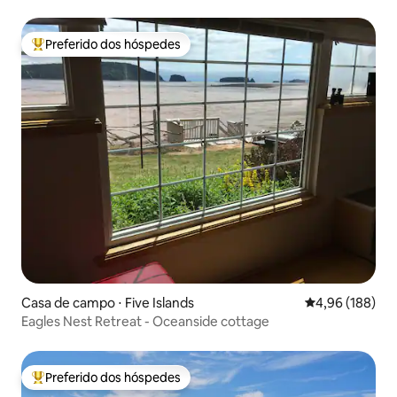
Preferido dos hóspedes
Entre os melhores preferidos dos hóspedes
Casa de campo ⋅ Five Islands
4,96 de uma av
4,96 (188)
Eagles Nest Retreat - Oceanside cottage
Preferido dos hóspedes
Entre os melhores preferidos dos hóspedes