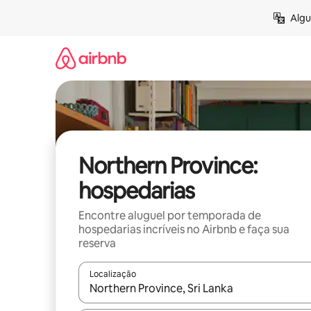
Pular
Algu
para
o
conteúdo
Northern Province:
hospedarias
Encontre aluguel por temporada de
hospedarias incríveis no Airbnb e faça sua
reserva
Localização
Quando os resultados estiverem disponíveis, expl