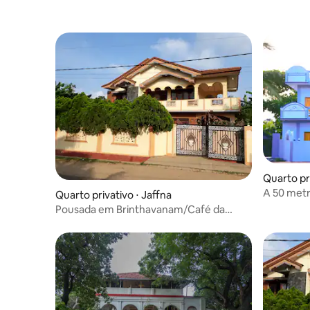
Quarto pri
A 50 metr
Quarto privativo ⋅ Jaffna
da lagoa
Pousada em Brinthavanam/Café da
manhã vegetariano grátis