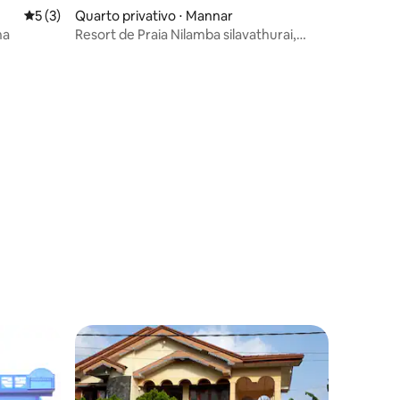
5 de uma avaliação média de 5, 3 avaliações
5 (3)
Quarto privativo ⋅ Mannar
na
Resort de Praia Nilamba silavathurai,
mannar