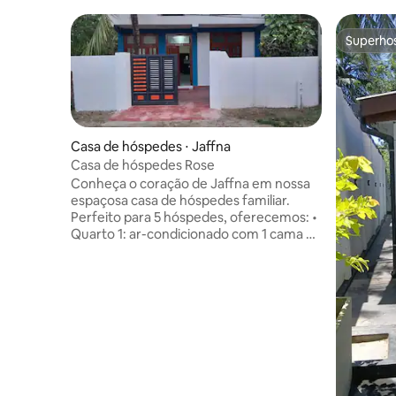
Superho
Superho
Casa de hóspedes ⋅ Jaffna
Casa de hóspedes Rose
Conheça o coração de Jaffna em nossa
espaçosa casa de hóspedes familiar.
Perfeito para 5 hóspedes, oferecemos: ​•
Quarto 1: ar-condicionado com 1 cama de
casal • Quarto 2: ventilador, 1 cama de
solteiro e 1 cama de casal • Sala de estar:
conjunto completo de sofás e área de
jantar • Cozinha: totalmente equipada
com fogão e utensílios ​Desfrute da
privacidade de uma casa inteira com
estacionamento gratuito e seguro.
Localizado a poucos minutos das
atrações da cidade de Jaffna. Ideal para