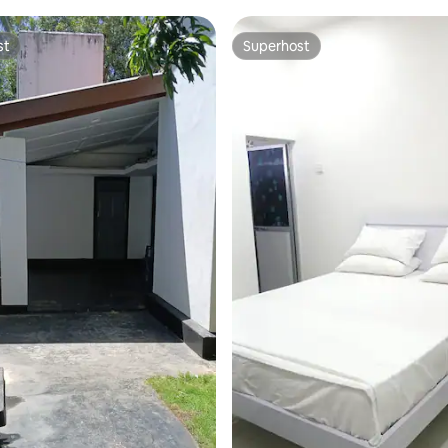
st
Superhost
st
Superhost