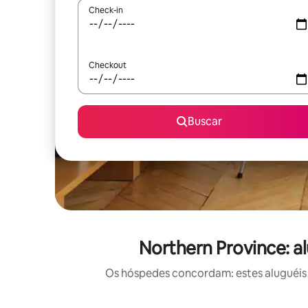
Check-in
Checkout
Buscar
Northern Province: a
Os hóspedes concordam: estes aluguéis 