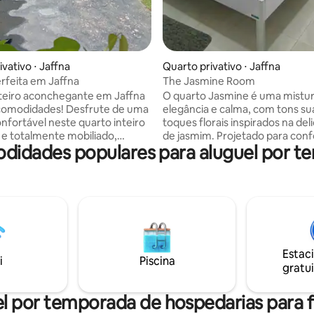
vativo ⋅ Jaffna
Quarto privativo ⋅ Jaffna
erfeita em Jaffna
The Jasmine Room
teiro aconchegante em Jaffna
O quarto Jasmine é uma mistu
dades! Desfrute de uma
elegância e calma, com tons su
onfortável neste quarto inteiro
toques florais inspirados na deli
 e totalmente mobiliado,
de jasmim. Projetado para conf
odidades populares para aluguel por t
ara viajantes, profissionais ou
possui uma cama macia, banhe
s. Os recursos incluem camas
moderno e iluminação suave q
eis, Wi-Fi rápido, mesa de
um clima tranquilo. Perfeito par
 e espaço de armazenamento.
ou viajantes individuais, este e
mpartilhado a cozinha, área de
encantador convida você a rela
anheiro. Localizado em um
recarregar as energias. Desfrut
guro, próximo a transportes,
fresco da sua janela e do aroma 
i-Fi gratuito ✔
flores próximas, tornando cada
Estac
heck-in ✔ flexível Reserve
uma escapada relaxante. Colchão extra
i
Piscina
gratui
a uma estadia tranquila!
1500rs Serviço de lavanderia 13
l por temporada de hospedarias para f