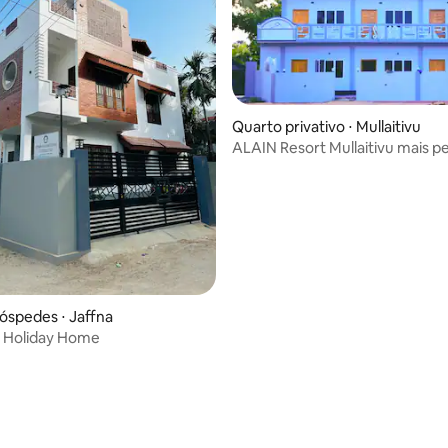
Quarto privativo ⋅ Mullaitivu
ALAIN Resort Mullaitivu mais p
praia
óspedes ⋅ Jaffna
 Holiday Home