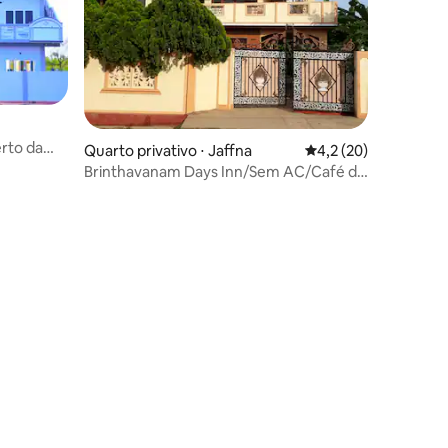
erto da
Quarto privativo ⋅ Jaffna
4,2 de uma avaliação
4,2 (20)
Brinthavanam Days Inn/Sem AC/Café da
manhã vegetariano gratuito