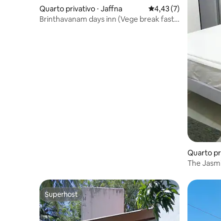
Quarto privativo ⋅ Jaffna
4,43 de uma avaliação
4,43 (7)
Brinthavanam days inn (Vege break fast
free)
Quarto pri
The Jasm
Superhost
Superhost