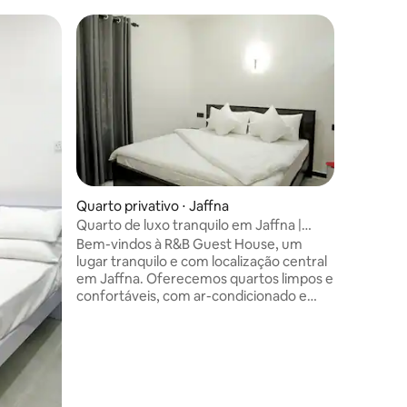
Casa de 
Casa de 
Seja bem
onde o l
deslumbrante 
refúgio e
famílias? Nã
bem no c
poucos pa
enquanto
Quarto privativo ⋅ Jaffna
tranquili
Quarto de luxo tranquilo em Jaffna |
Crie lem
Casa de Hóspedes R&B
Bem-vindos à R&B Guest House, um
mergulhe 
lugar tranquilo e com localização central
em nosso 
em Jaffna. Oferecemos quartos limpos e
confortáveis, com ar-condicionado e
banheiros privativos anexos. Nossa
pousada fica perto da cidade de Jaffna,
de restaurantes, lojas e atrações
populares. Os hóspedes podem usufruir
de uma estadia calma e relaxante, com
Wi-Fi gratuito e hospitalidade