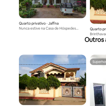
Quarto privativo ⋅ Jaffna
Nunca estive na Casa de Hóspedes
Quarto pri
Sarras | Quarto de casal 1
Brinthav
Outros 
manhã veg
Superho
Superho