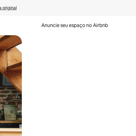
 original
Anuncie seu espaço no Airbnb
 deslizando o dedo na tela.