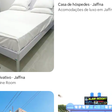
 média de 5, 7 avaliações
Casa de hóspedes ⋅ Jaffna
Acomodações de luxo em Jaff
vativo ⋅ Jaffna
ine Room