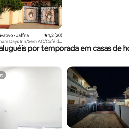
vativo ⋅ Jaffna
4,2 de uma avaliação média de 5, 20 avalia
4,2 (20)
anam Days Inn/Sem AC/Café da
aluguéis por temporada em casas de 
etariano gratuito
st
st