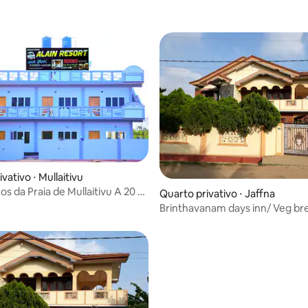
vativo ⋅ Mullaitivu
os da Praia de Mullaitivu A 20 m
Quarto privativo ⋅ Jaffna
Brinthavanam days inn/ Veg bre
free