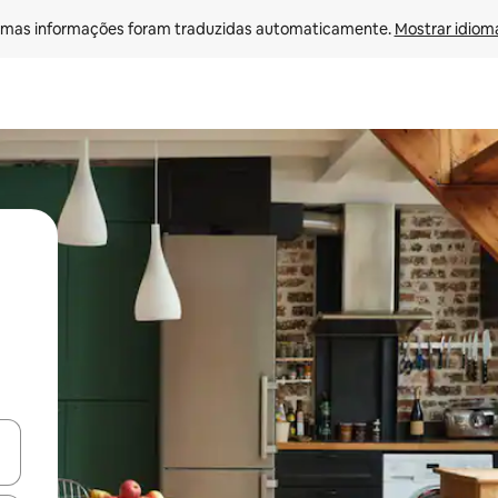
mas informações foram traduzidas automaticamente. 
Mostrar idioma
ore-os usando as seta para cima e para baixo do teclado ou tocando e