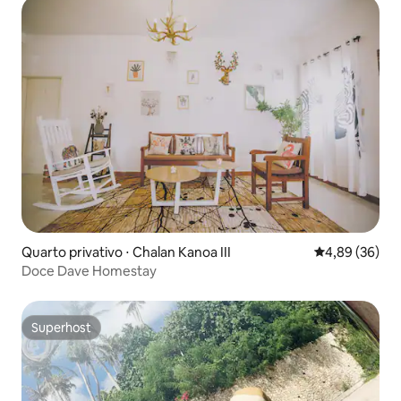
Quarto privativo ⋅ Chalan Kanoa III
4,89 de uma a
4,89 (36)
Doce Dave Homestay
Superhost
Superhost