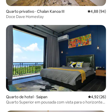
Quarto privativo ⋅ Chalan Kanoa III
4,88 de uma av
4,88 (94)
Doce Dave Homestay
Quarto de hotel ⋅ Saipan
4,92 de uma a
4,92 (26)
Quarto Superior em pousada com vista para o horizonte
de Saipan