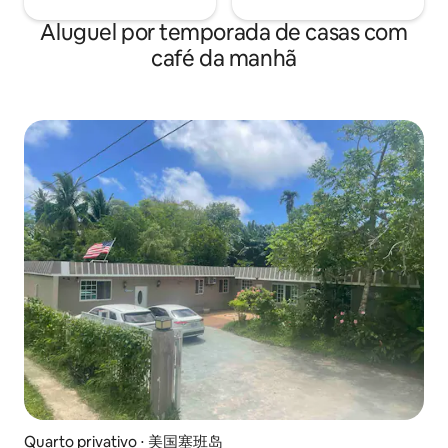
para o mar e todos os quartos têm uma
vista imbatível para o mar.Você pode
Aluguel por temporada de casas com
acordar de manhã com o som das ondas
café da manhã
ao som dos pássaros encantando
você.Tome uma xícara de café, observe
o nascer do sol e comece o dia! Por volta
das 16h, quase não há luz solar direta na
varanda, então você pode se juntar aos
seus amigos para uma festa de
churrasco.Deite-se na cama à noite para
ver a lua contar as estrelas e leve seu
ente querido em um passeio romântico
pela Saipan!
Quarto privativo ⋅ 美国塞班岛