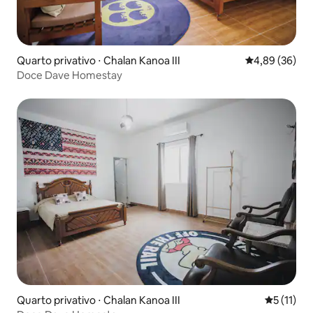
Quarto privativo ⋅ Chalan Kanoa III
4,89 de uma a
4,89 (36)
Doce Dave Homestay
Quarto privativo ⋅ Chalan Kanoa III
5 de uma a
5 (11)