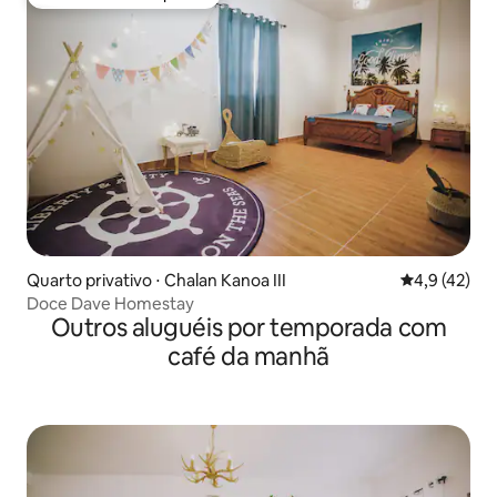
Preferido dos hóspedes
Quarto privativo ⋅ Chalan Kanoa III
4,9 de uma a
4,9 (42)
Doce Dave Homestay
Outros aluguéis por temporada com
café da manhã