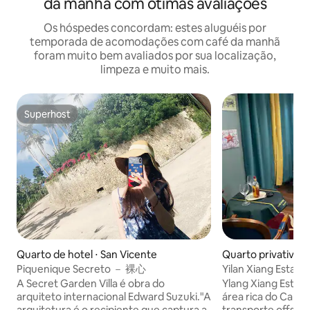
da manhã com ótimas avaliações
Os hóspedes concordam: estes aluguéis por
temporada de acomodações com café da manhã
foram muito bem avaliados por sua localização,
limpeza e muito mais.
Superhost
Superhost
Quarto de hotel ⋅ San Vicente
Quarto privativ
Piquenique Secreto － 裸心
Yilan Xiang Estate 
A Secret Garden Villa é obra do
Ylang Xiang Estate
arquiteto internacional Edward Suzuki."A
área rica do Capit
arquitetura é o recipiente que captura a
transporte offsho