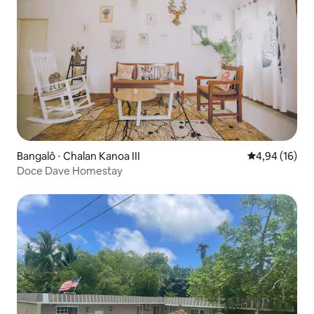
Bangalô ⋅ Chalan Kanoa III
4,94 de uma a
4,94 (16)
Doce Dave Homestay