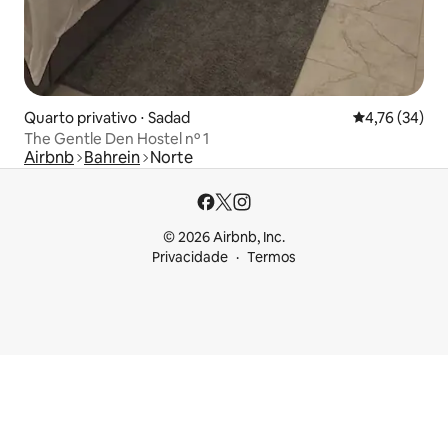
Quarto privativo ⋅ Sadad
4,76 de uma a
4,76 (34)
The Gentle Den Hostel nº 1
Airbnb
Bahrein
Norte
© 2026 Airbnb, Inc.
Privacidade
Termos