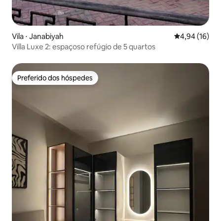
Vila ⋅ Janabiyah
4,94 de uma a
4,94 (16)
Villa Luxe 2: espaçoso refúgio de 5 quartos
Preferido dos hóspedes
Preferido dos hóspedes