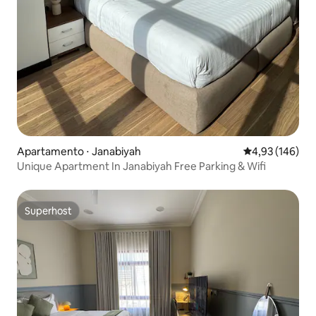
Apartamento ⋅ Janabiyah
4,93 de uma av
4,93 (146)
Unique Apartment In Janabiyah Free Parking & Wifi
Superhost
Superhost