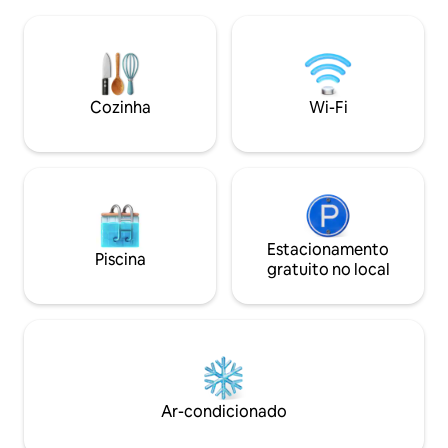
• Banheiro moderno com acessórios
2 banheiros O apartamento fica a
premium Edifício e Comodidades: •
poucos minutos do 
Academia e piscina de última geração •
Centre Mall, Alali M
Serviço de segurança e concierge 24
Island e Muda Mall
horas, 7 dias por semana • Vaga de
Aguardamos sua r
estacionamento exclusiva •
sua estadia uma e
Cozinha
Wi-Fi
Restaurantes, cafés e lojas de varejo no
inesquecível! Pod
local Centro da cidade, Seef Mall, The
comprovante de i
Avenues a 5 minutos de distância
Estacionamento
Piscina
gratuito no local
Ar-condicionado