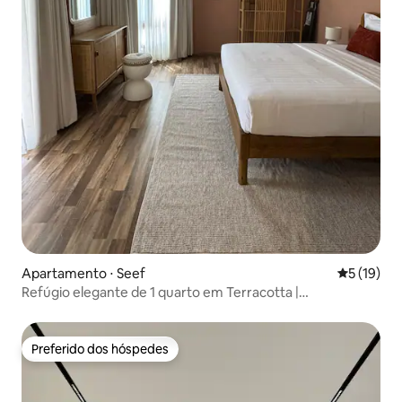
Apartamento ⋅ Seef
5 de uma a
5 (19)
Refúgio elegante de 1 quarto em Terracotta |
Acomodação moderna e aconchegante
Preferido dos hóspedes
Preferido dos hóspedes