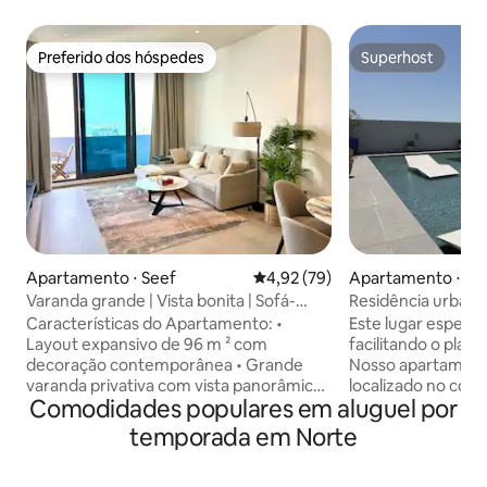
Preferido dos hóspedes
Superhost
Preferido dos hóspedes
Superhost
Apartamento ⋅ Seef
4,92 de uma avaliação média de
4,92 (79)
Apartamento ⋅ Se
Varanda grande | Vista bonita | Sofá-
Residência urbana 
cama
Living FCT138O
Características do Apartamento: •
Este lugar especial
Layout expansivo de 96 m ² com
facilitando o plane
decoração contemporânea • Grande
Nosso apartamento
varanda privativa com vista panorâmica •
localizado no cora
Comodidades populares em aluguel por
Cozinha totalmente equipada com
perfeita para expl
eletrodomésticos de alta qualidade •
e experimentar os
temporada em Norte
Quarto aconchegante com uma cama
deliciosos Características: - Quarto
king size macia e amplo armazenamento
confortável - Sem f