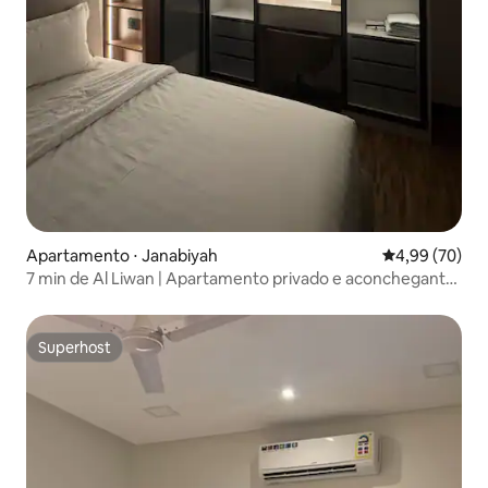
Apartamento ⋅ Janabiyah
4,99 de uma a
4,99 (70)
7 min de Al Liwan | Apartamento privado e aconchegante
2BR
Superhost
Superhost