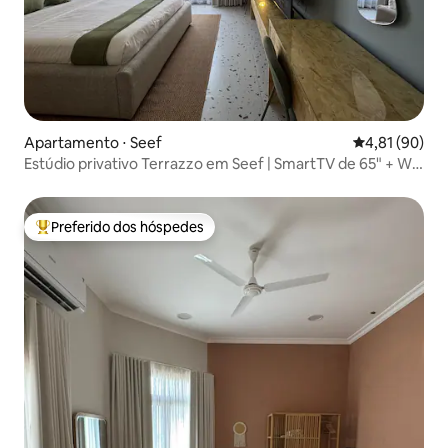
Apartamento ⋅ Seef
4,81 de uma a
4,81 (90)
Estúdio privativo Terrazzo em Seef | SmartTV de 65" + Wi-
Fi
Preferido dos hóspedes
Entre os melhores preferidos dos hóspedes