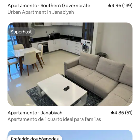
Apartamento ⋅ Southern Governorate
4,96 de uma av
4,96 (139)
Urban Apartment In Janabiyah
Superhost
Superhost
Apartamento ⋅ Janabiyah
4,86 de uma a
4,86 (51)
Apartamento de 1 quarto ideal para famílias
Preferido dos hóspedes