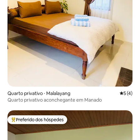
Quarto privativo ⋅ Malalayang
5 de uma 
5 (4)
Quarto privativo aconchegante em Manado
Preferido dos hóspedes
Entre os melhores preferidos dos hóspedes