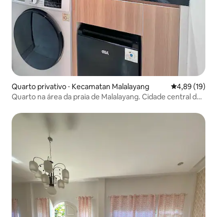
Quarto privativo ⋅ Kecamatan Malalayang
4,89 de uma a
4,89 (19)
Quarto na área da praia de Malalayang. Cidade central de
Manado