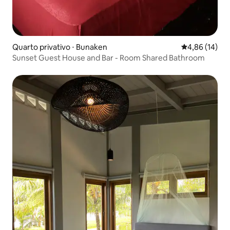
Quarto privativo ⋅ Bunaken
4,86 de uma a
4,86 (14)
Sunset Guest House and Bar - Room Shared Bathroom