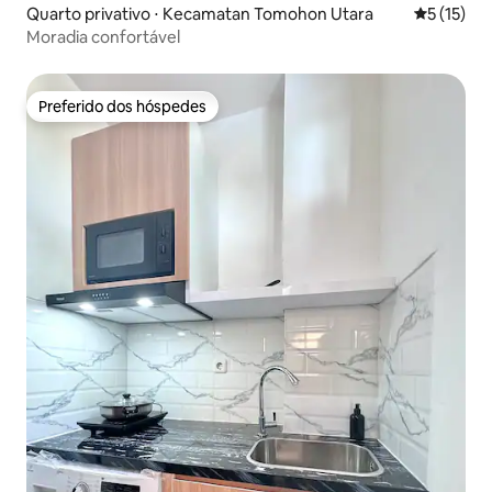
Quarto privativo ⋅ Kecamatan Tomohon Utara
5 de uma a
5 (15)
Moradia confortável
Preferido dos hóspedes
Preferido dos hóspedes