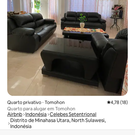
Quarto privativo ⋅ Tomohon
4,78 de uma a
4,78 (18)
Quarto para alugar em Tomohon
Airbnb
Indonésia
Celebes Setentrional
Distrito de Minahasa Utara, North Sulawesi,
Indonésia