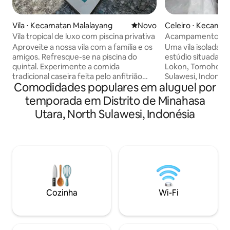
Vila ⋅ Kecamatan Malalayang
Novo lugar para ficar
Novo
Celeiro ⋅ Kecama
ara
Vila tropical de luxo com piscina privativa
Acampamento Lo
Aproveite a nossa vila com a família e os
Uma vila isolada d
amigos. Refresque-se na piscina do
estúdio situada n
quintal. Experimente a comida
Lokon, Tomohon Ci
tradicional caseira feita pelo anfitrião
Sulawesi, Indonési
Comodidades populares em aluguel por
local. Descanse confortavelmente na
adequado para via
espaçosa sala de estar e relaxe com seu
que procuram a n
temporada em Distrito de Minahasa
programa favorito da Netflix. 3 quartos,
refúgio de fuga. "A grande diversão é,
Utara, North Sulawesi, Indonésia
cada um com seu banheiro privativo. 1
fazer churrasco 
quarto que pode ser usado como um
familiares, monta
espaço para trabalhar em casa, bem
desfruta das luzes
como uma academia em casa. A família
vislumbra o maje
anfitriã local mora bem ao lado, o que é
uma abertura da nat
conveniente se você tiver dúvidas sobre
uma vista única d
a vila ou até mesmo para planejar um dia
dá uma sensação 
na região!
e estadia relaxant
Cozinha
Wi-Fi