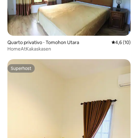
Quarto privativo ⋅ Tomohon Utara
4,6 de uma a
4,6 (10)
HomeAtKakaskasen
Superhost
Superhost