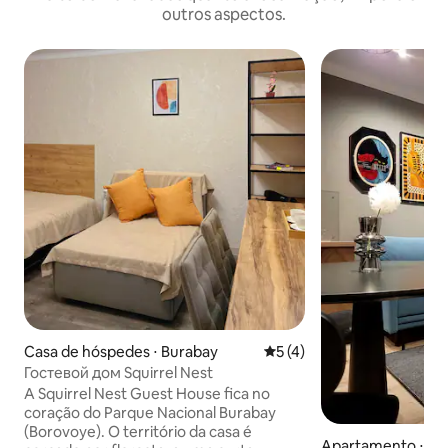
outros aspectos.
Casa de hóspedes ⋅ Burabay
5 de uma avaliação média d
5 (4)
Гостевой дом Squirrel Nest
A Squirrel Nest Guest House fica no
coração do Parque Nacional Burabay
(Borovoye). O território da casa é
Apartamento ⋅ Ko