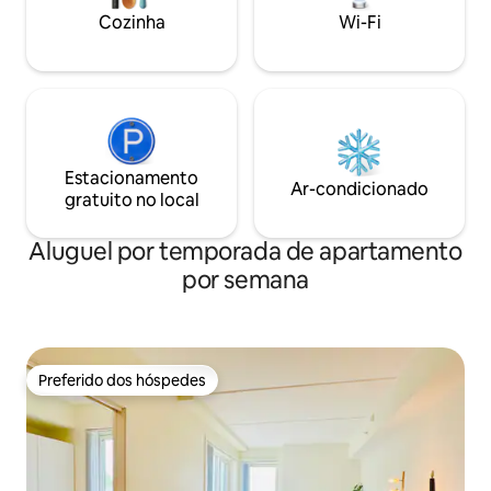
base para os aventureiros. O anfitrião
Cozinha
Wi-Fi
mora no andar de cima com a família, um
pouco de barulho. Bem-vindo
Estacionamento
Ar-condicionado
gratuito no local
Aluguel por temporada de apartamento
por semana
Preferido dos hóspedes
Preferido dos hóspedes