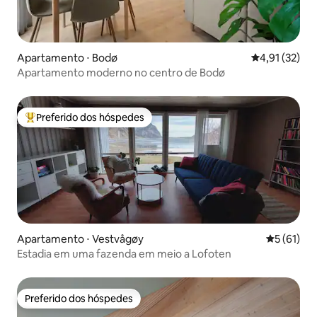
Apartamento ⋅ Bodø
4,91 de uma a
4,91 (32)
Apartamento moderno no centro de Bodø
Preferido dos hóspedes
Entre os melhores preferidos dos hóspedes
Apartamento ⋅ Vestvågøy
5 de uma a
5 (61)
Estadia em uma fazenda em meio a Lofoten
Preferido dos hóspedes
Preferido dos hóspedes