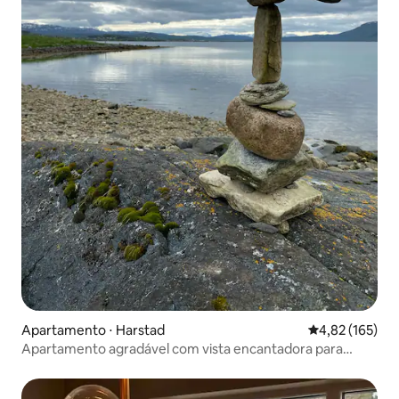
Apartamento ⋅ Harstad
4,82 de uma av
4,82 (165)
Apartamento agradável com vista encantadora para
Tjeldsundet