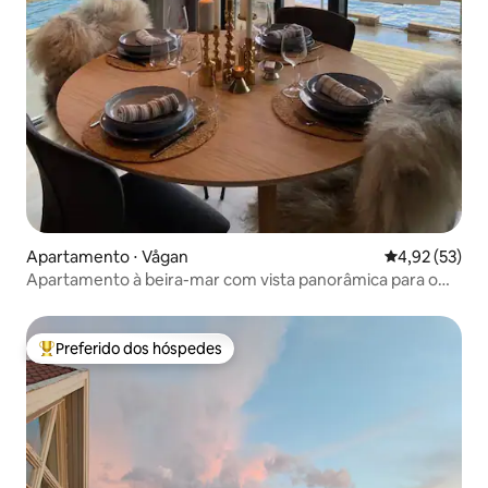
Apartamento ⋅ Vågan
4,92 de uma a
4,92 (53)
Apartamento à beira-mar com vista panorâmica para o
mar
Preferido dos hóspedes
Entre os melhores preferidos dos hóspedes