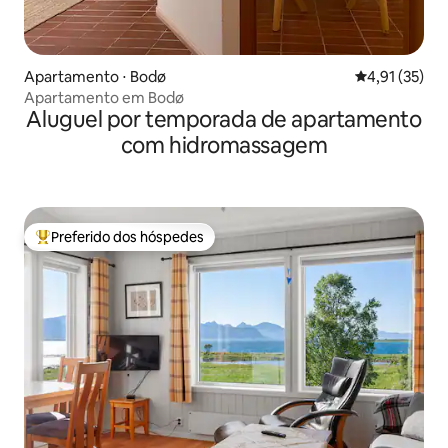
Apartamento ⋅ Bodø
4,91 de uma a
4,91 (35)
Apartamento em Bodø
Aluguel por temporada de apartamento
com hidromassagem
Preferido dos hóspedes
Entre os melhores preferidos dos hóspedes