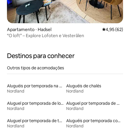
Apartamento ⋅ Hadsel
4,95 de uma a
4,95 (62)
“O loft” – Explore Lofoten e Vesterålen
Destinos para conhecer
Outros tipos de acomodações
Aluguéis por temporada na orla
Aluguéis de chalés
Nordland
Nordland
Aluguel por temporada de lofts
Aluguel por temporada de microcasas
Nordland
Nordland
Aluguel por temporada de townhouses
Aluguéis por temporada com sauna
Nordland
Nordland