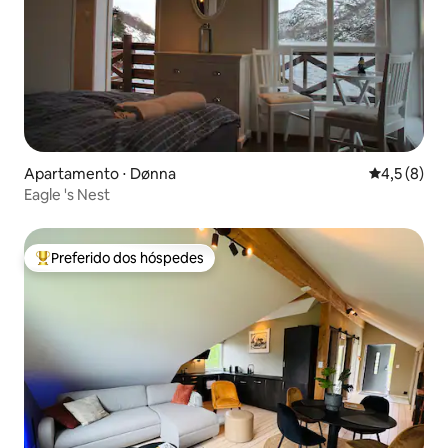
Apartamento ⋅ Dønna
4,5 de uma 
4,5 (8)
Eagle 's Nest
Preferido dos hóspedes
Entre os melhores preferidos dos hóspedes