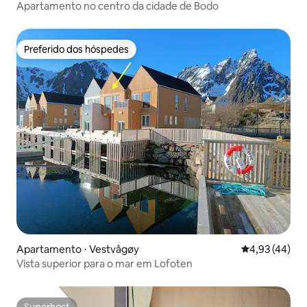
Apartamento no centro da cidade de Bodo
Preferido dos hóspedes
Preferido dos hóspedes
Apartamento ⋅ Vestvågøy
4,93 de uma a
4,93 (44)
Vista superior para o mar em Lofoten
Superhost