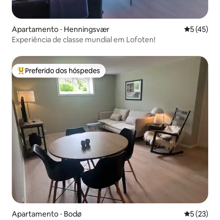
Apartamento ⋅ Henningsvær
5 de uma a
5 (45)
Experiência de classe mundial em Lofoten!
Preferido dos hóspedes
Entre os melhores preferidos dos hóspedes
Apartamento ⋅ Bodø
5 de uma a
5 (23)