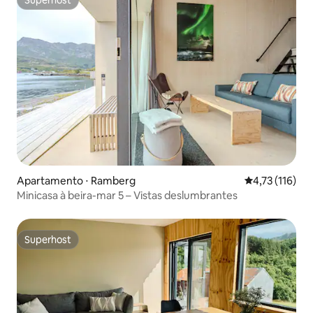
Superhost
Apartamento ⋅ Ramberg
4,73 de uma av
4,73 (116)
Minicasa à beira-mar 5 – Vistas deslumbrantes
Superhost
Superhost