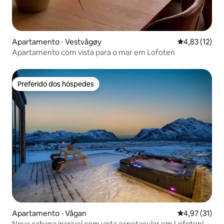
Apartamento ⋅ Vestvågøy
4,83 de uma a
4,83 (12)
Apartamento com vista para o mar em Lofoten
Preferido dos hóspedes
Preferido dos hóspedes
Apartamento ⋅ Vågan
4,97 de uma a
4,97 (31)
Nova cabana incrível com vista espetacular em Lofoten!