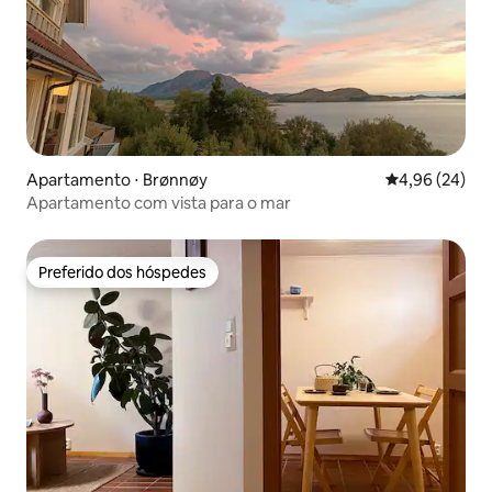
Apartamento ⋅ Brønnøy
4,96 de uma a
4,96 (24)
Apartamento com vista para o mar
Preferido dos hóspedes
Preferido dos hóspedes