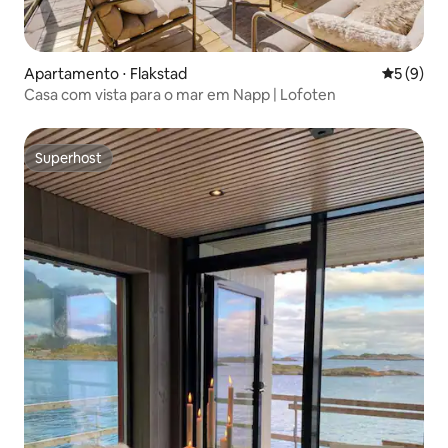
Apartamento ⋅ Flakstad
5 de uma 
5 (9)
Casa com vista para o mar em Napp | Lofoten
Superhost
Superhost