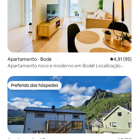
Apartamento ⋅ Bodø
4,91 de uma a
4,91 (95)
Apartamento novo e moderno em Bodø! Localização
privilegiada
Preferido dos hóspedes
Preferido dos hóspedes