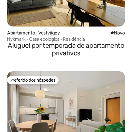
Apartamento ⋅ Vestvågøy
Novo lugar
Novo
Nykmark - Casa ecológica - Residência
Aluguel por temporada de apartamento
privativos
Preferido dos hóspedes
Preferido dos hóspedes