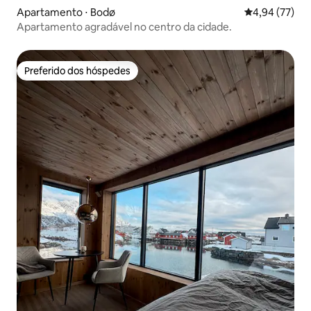
Apartamento ⋅ Bodø
4,94 de uma a
4,94 (77)
Apartamento agradável no centro da cidade.
Preferido dos hóspedes
Preferido dos hóspedes