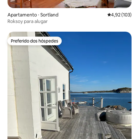
Apartamento ⋅ Sortland
4,92 de uma av
4,92 (103)
Roksoy para alugar
Preferido dos hóspedes
Preferido dos hóspedes