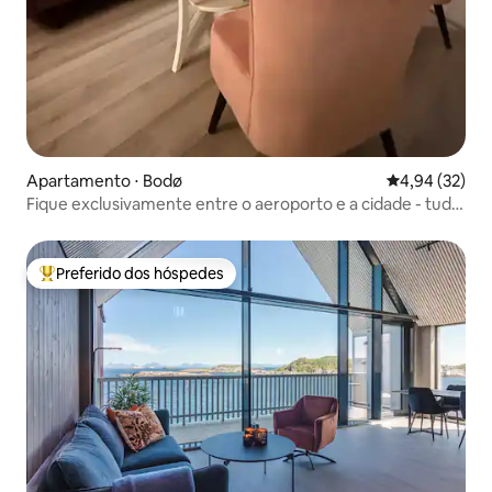
Apartamento ⋅ Bodø
4,94 de uma a
4,94 (32)
Fique exclusivamente entre o aeroporto e a cidade - tudo
a uma curta distância
Preferido dos hóspedes
Entre os melhores preferidos dos hóspedes