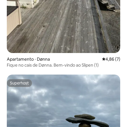
Apartamento ⋅ Dønna
4,86 de uma 
4,86 (7)
Fique no cais de Dønna. Bem-vindo ao Slipen (1)
Superhost
Superhost