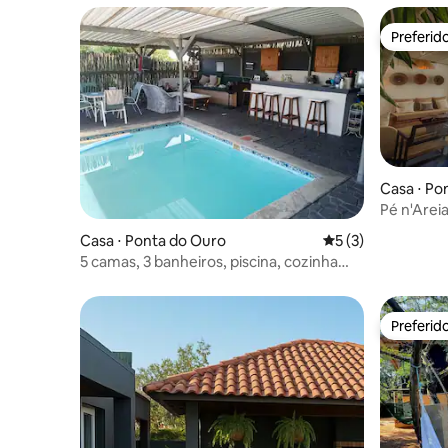
Preferid
Preferid
Casa ⋅ Po
Pé n'Areia
Casa ⋅ Ponta do Ouro
5 de uma avaliação
5 (3)
5 camas, 3 banheiros, piscina, cozinha
externa
Preferid
Preferid