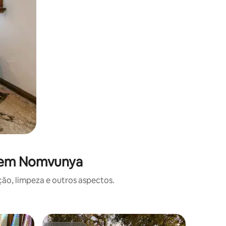
s em Nomvunya
o, limpeza e outros aspectos.
Casa ⋅ P