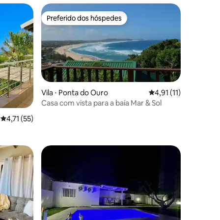
Preferido dos hóspedes
Preferido dos hóspedes
ções
Vila ⋅ Ponta do Ouro
4,91 de uma avaliação
4,91 (11)
Casa com vista para a baía Mar & Sol
4,71 de uma avaliação média de 5, 55 avaliações
4,71 (55)