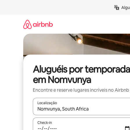
Pular
Algu
para
o
conteúdo
Aluguéis por temporada
em Nomvunya
Encontre e reserve lugares incríveis no Airbnb
Localização
Quando os resultados estiverem disponíveis, expl
Check-in