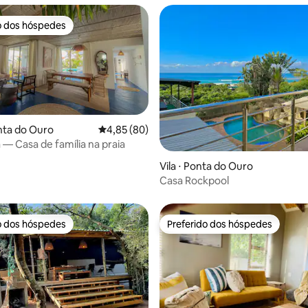
o dos hóspedes
o dos hóspedes
nta do Ouro
4,85 de uma avaliação média de 5, 80 avalia
4,85 (80)
 — Casa de família na praia
 média de 5, 3 avaliações
Vila ⋅ Ponta do Ouro
Casa Rockpool
o dos hóspedes
Preferido dos hóspedes
o dos hóspedes
Preferido dos hóspedes