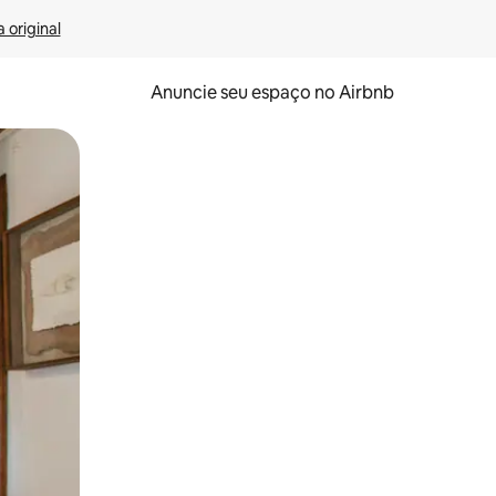
 original
Anuncie seu espaço no Airbnb
 deslizando o dedo na tela.