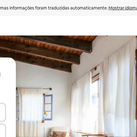
mas informações foram traduzidas automaticamente. 
Mostrar idioma
ore-os usando as seta para cima e para baixo do teclado ou tocando e