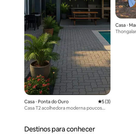
Casa ⋅ Ma
Thongalan
refúgio na
Casa ⋅ Ponta do Ouro
5 de uma avaliação
5 (3)
Casa T2 acolhedora moderna poucos
metros da praia
Destinos para conhecer