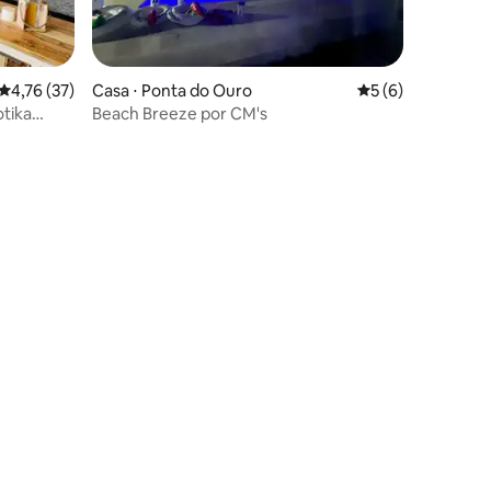
ções
4,76 de uma avaliação média de 5, 37 avaliações
4,76 (37)
Casa ⋅ Ponta do Ouro
5 de uma avaliaçã
5 (6)
tika
Beach Breeze por CM's