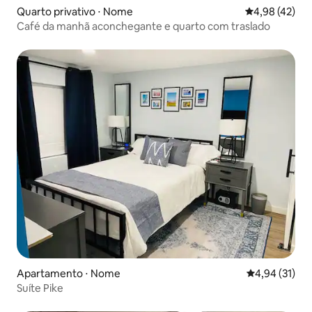
Quarto privativo ⋅ Nome
4,98 de uma a
4,98 (42)
Café da manhã aconchegante e quarto com traslado
Apartamento ⋅ Nome
4,94 de uma a
4,94 (31)
Suíte Pike