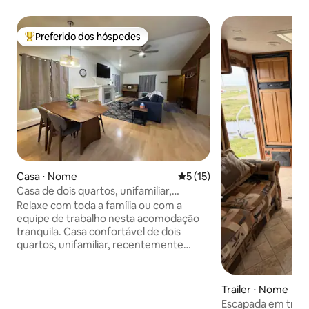
Preferido dos hóspedes
Entre os melhores preferidos dos hóspedes
Casa ⋅ Nome
5 de uma avaliação média de
5 (15)
Casa de dois quartos, unifamiliar,
renovada.
Relaxe com toda a família ou com a
equipe de trabalho nesta acomodação
tranquila. Casa confortável de dois
quartos, unifamiliar, recentemente
renovada (ainda em reforma). Uma
cama queen size, duas camas de
solteiro, um sofá-cama, um colchão de
Trailer ⋅ Nome
ar de solteiro, Smart TV de 65 polegadas,
Escapada em trail