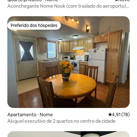
Aconchegante Nome Nook (com traslado do aeroporto) -
Quarto 102
Preferido dos hóspedes
Preferido dos hóspedes
Apartamento ⋅ Nome
4,91 de uma a
4,91 (78)
Aluguel executivo de 2 quartos no centro da cidade