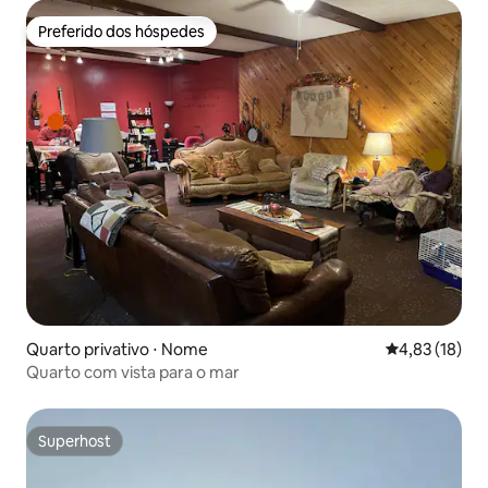
Preferido dos hóspedes
Preferido dos hóspedes
Quarto privativo ⋅ Nome
4,83 de uma a
4,83 (18)
Quarto com vista para o mar
Superhost
Superhost