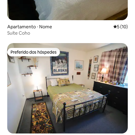
Apartamento ⋅ Nome
5 de uma a
5 (10)
Suíte Coho
Preferido dos hóspedes
Preferido dos hóspedes