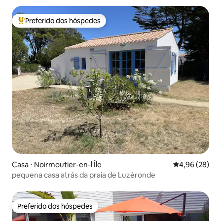
Preferido dos hóspedes
Entre os melhores preferidos dos hóspedes
Casa ⋅ Noirmoutier-en-l'Île
4,96 de uma a
4,96 (28)
pequena casa atrás da praia de Luzéronde
Preferido dos hóspedes
Preferido dos hóspedes