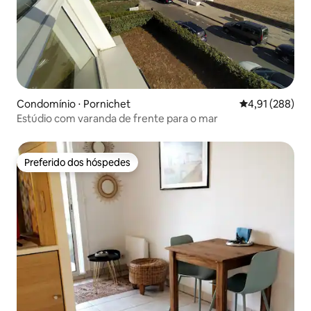
Condomínio ⋅ Pornichet
4,91 de uma av
4,91 (288)
Estúdio com varanda de frente para o mar
Preferido dos hóspedes
Preferido dos hóspedes