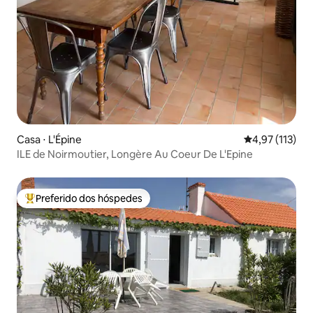
Casa ⋅ L'Épine
4,97 de uma av
4,97 (113)
ILE de Noirmoutier, Longère Au Coeur De L'Epine
Preferido dos hóspedes
Entre os melhores preferidos dos hóspedes