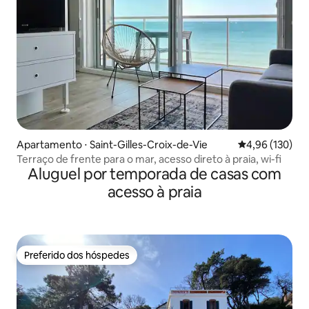
Apartamento ⋅ Saint-Gilles-Croix-de-Vie
4,96 de uma av
4,96 (130)
Terraço de frente para o mar, acesso direto à praia, wi-fi
Aluguel por temporada de casas com
acesso à praia
Preferido dos hóspedes
Preferido dos hóspedes