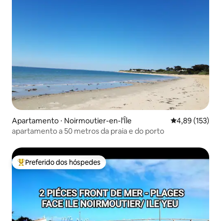
Apartamento ⋅ Noirmoutier-en-l'Île
4,89 de uma av
4,89 (153)
apartamento a 50 metros da praia e do porto
Preferido dos hóspedes
Entre os melhores preferidos dos hóspedes