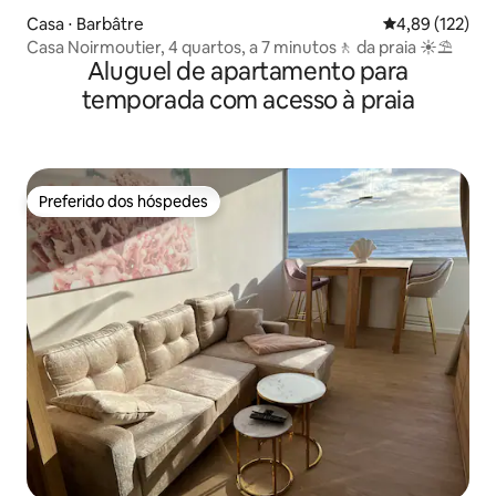
Casa ⋅ Barbâtre
4,89 de uma av
4,89 (122)
Casa Noirmoutier, 4 quartos, a 7 minutos🚶‍ da praia ☀️⛱
Aluguel de apartamento para
temporada com acesso à praia
Preferido dos hóspedes
Preferido dos hóspedes