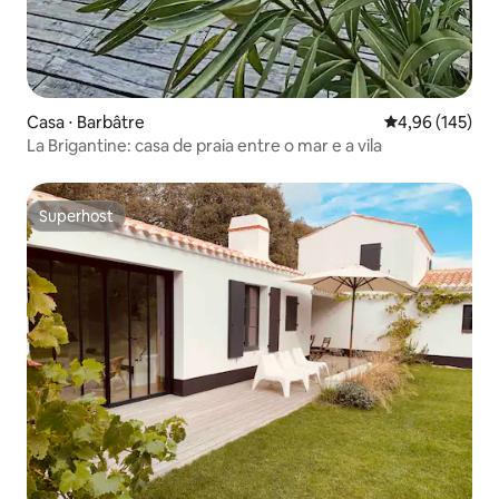
Casa ⋅ Barbâtre
4,96 de uma av
4,96 (145)
La Brigantine: casa de praia entre o mar e a vila
Superhost
Superhost