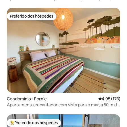
estacionamento privativo🅿️ + Wi-Fi
Preferido dos hóspedes
Preferido dos hóspedes
Condomínio ⋅ Pornic
4,95 de uma av
4,95 (173)
Apartamento encantador com vista para o mar, a 50 m do
Thalasso!
Preferido dos hóspedes
Entre os melhores preferidos dos hóspedes