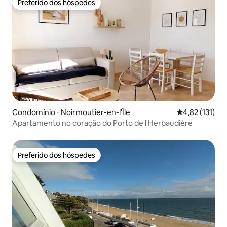
Preferido dos hóspedes
Preferido dos hóspedes
Condomínio ⋅ Noirmoutier-en-l'Île
4,82 de uma av
4,82 (131)
Apartamento no coração do Porto de l'Herbaudière
Preferido dos hóspedes
Preferido dos hóspedes