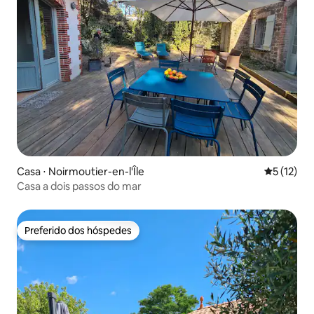
Casa ⋅ Noirmoutier-en-l'Île
5 de uma a
5 (12)
Casa a dois passos do mar
Preferido dos hóspedes
Preferido dos hóspedes