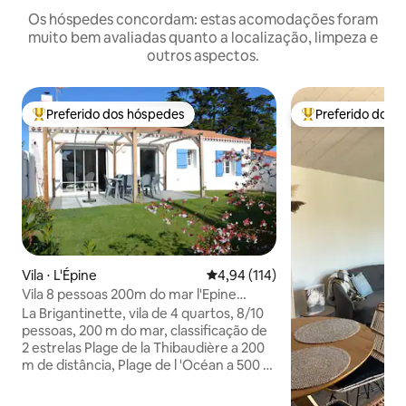
Os hóspedes concordam: estas acomodações foram
muito bem avaliadas quanto a localização, limpeza e
outros aspectos.
Preferido dos hóspedes
Preferido dos 
Entre os melhores preferidos dos hóspedes
Entre os melhore
Vila ⋅ L'Épine
4,94 de uma avaliação média de 
4,94 (114)
Vila 8 pessoas 200m do mar l'Epine
(Noirmoutier)
La Brigantinette, vila de 4 quartos, 8/10
pessoas, 200 m do mar, classificação de
2 estrelas Plage de la Thibaudière a 200
m de distância, Plage de l 'Océan a 500 m
de distância e vila a 800 m de distância
com suas lojas, um mercado aos sábados