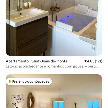
Apartamento ⋅ Saint-Jean-de-Monts
4,83 de uma av
4,83 (121)
Estúdio aconchegante e romântico com jacuzzi – perto do
mar
Preferido dos hóspedes
Entre os melhores preferidos dos hóspedes