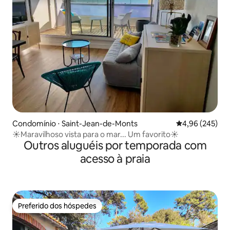
Condomínio ⋅ Saint-Jean-de-Monts
4,96 de uma ava
4,96 (245)
☀️Maravilhoso vista para o mar... Um favorito☀️
Outros aluguéis por temporada com
acesso à praia
Preferido dos hóspedes
Preferido dos hóspedes