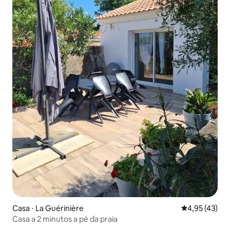
Casa ⋅ La Guérinière
4,95 de uma a
4,95 (43)
Casa a 2 minutos a pé da praia