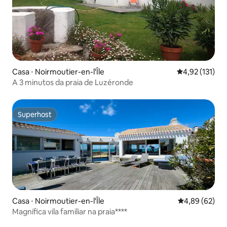
Casa ⋅ Noirmoutier-en-l'Île
4,92 de uma av
4,92 (131)
A 3 minutos da praia de Luzéronde
Superhost
Superhost
Casa ⋅ Noirmoutier-en-l'Île
4,89 de uma a
4,89 (62)
Magnífica vila familiar na praia****