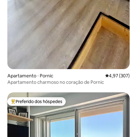
Apartamento ⋅ Pornic
4,97 de uma av
4,97 (307)
Apartamento charmoso no coração de Pornic
Preferido dos hóspedes
Entre os melhores preferidos dos hóspedes