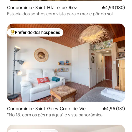
Condomínio ⋅ Saint-Hilaire-de-Riez
4,93 de uma av
4,93 (180)
Estadia dos sonhos com vista para o mar e pôr do sol
Preferido dos hóspedes
Entre os melhores preferidos dos hóspedes
Condomínio ⋅ Saint-Gilles-Croix-de-Vie
4,96 de uma av
4,96 (131)
"No 18, com os pés na água" e vista panorâmica