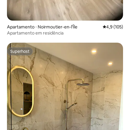
Apartamento ⋅ Noirmoutier-en-l'Île
4,9 de uma av
4,9 (105)
Apartamento em residência
Superhost
Superhost