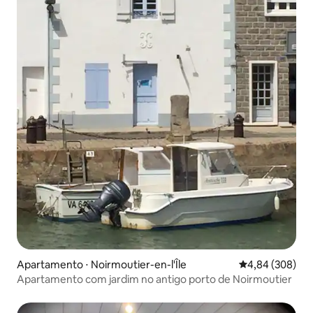
Apartamento ⋅ Noirmoutier-en-l'Île
4,84 de uma ava
4,84 (308)
Apartamento com jardim no antigo porto de Noirmoutier