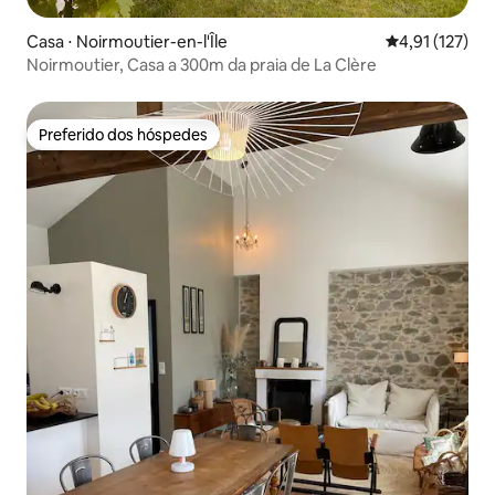
Casa ⋅ Noirmoutier-en-l'Île
4,91 de uma av
4,91 (127)
Noirmoutier, Casa a 300m da praia de La Clère
Preferido dos hóspedes
Preferido dos hóspedes