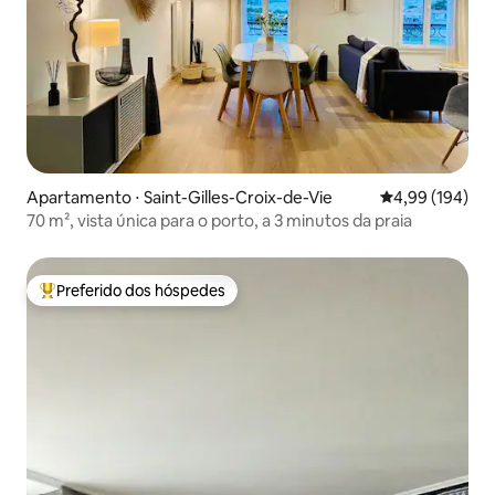
Apartamento ⋅ Saint-Gilles-Croix-de-Vie
4,99 de uma av
4,99 (194)
70 m², vista única para o porto, a 3 minutos da praia
Preferido dos hóspedes
Entre os melhores preferidos dos hóspedes