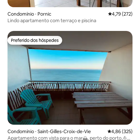
Condomínio ⋅ Pornic
4,79 de uma av
4,79 (272)
Lindo apartamento com terraço e piscina
Preferido dos hóspedes
Preferido dos hóspedes
Condomínio ⋅ Saint-Gilles-Croix-de-Vie
4,86 de uma av
4,86 (325)
Apartamento com vista para o mar🌅, perto do porto,⛵️⚓️