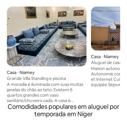
Casa ⋅ Niamey
Aluguel de casa 
eletricidade, água
Maison autonome 
Casa ⋅ Niamey
Autonomie complèt
Grande Villa Standing e piscina
et Internet Cuisi
A moradia é iluminada com suas muitas
équipée Séjour con
janelas do chão ao teto. Existem 6
manger Chambres accueillantes et bien
quartos grandes com vaso
aménagées Envir
sanitário/chuveiro cada. A casa é
encore plus de con
Comodidades populares em aluguel por
totalmente climatizada. Tudo o que você
peut être mise à d
precisa, como roupas de cama, roupas
avec la location. 
temporada em Níger
de cama, toalhas, pratos, produtos de
particulièrement 
higiene pessoal e higiene,
professionnels en t