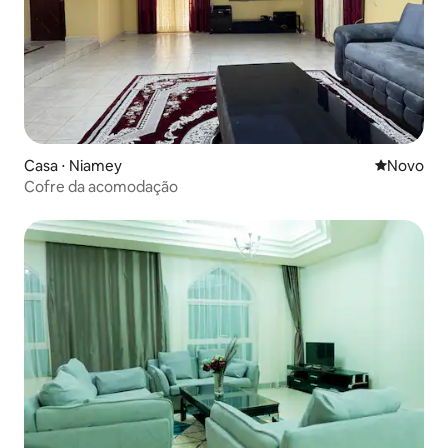
Casa ⋅ Niamey
Novo lugar
Novo
Cofre da acomodação