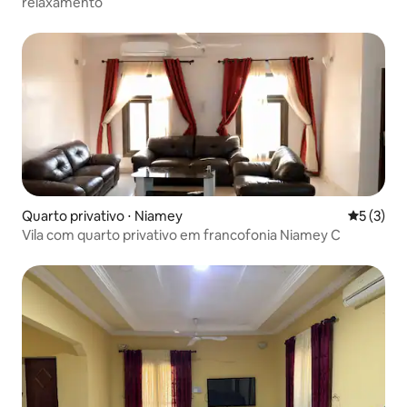
relaxamento
Quarto privativo ⋅ Niamey
5 de uma 
5 (3)
Vila com quarto privativo em francofonia Niamey C