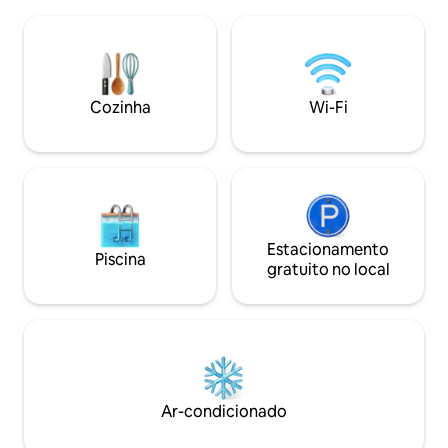
eletrodomésticos estão lá. Uma cabana,
familles ou à tout
uma piscina soberba e um belo jardim
profiter d'un séjo
permitem momentos muito bons ao ar
cadre exceptionne
livre. O estacionamento interno possui
capacidade para 4 veículos. A casa está
equipada com um gerador e energia
Cozinha
Wi-Fi
solar. Muito bom!
Estacionamento
Piscina
gratuito no local
Ar-condicionado