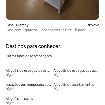
Casa ⋅ Niamey
Novo lugar
Novo
Casa com 2 quartos + 2 banheiros na Cité Chinoise
Destinos para conhecer
Outros tipos de acomodações
Aluguéis de espaços ideais para famílias
Aluguéis de espaços que aceitam animais de estimação
Níger
Níger
Locações por temporada com piscina
Aluguéis de apartamentos
Níger
Níger
Aluguéis de casas
Níger