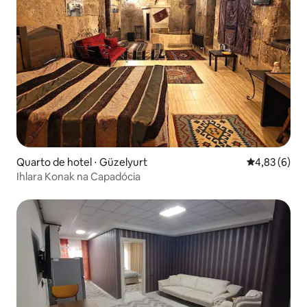
Quarto de hotel ⋅ Güzelyurt
4,83 de uma 
4,83 (6)
Ihlara Konak na Capadócia