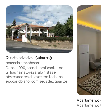
Quarto privativo ⋅ Çukurbağ
pousada amanhecer
Desde 1990, atende praticantes de
trilhas na natureza, alpinistas e
observadores de aves em todas as
épocas do ano, com seus dez quartos
com varanda e salas de estar espaçosas.
Também é possível acampar aqui, em
um espaço verde de aproximadamente
1.000 metros quadrados repleto de
Apartamento ⋅ G
árvores e flores. Oferece a
Apartamento tipo 