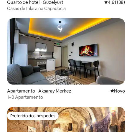
Quarto de hotel ⋅ Güzelyurt
4,61 de uma a
4,61 (38)
Casas de Ihlara na Capadócia
Apartamento ⋅ Aksaray Merkez
Novo lugar
Novo
1+0 Apartamento
Preferido dos hóspedes
Preferido dos hóspedes