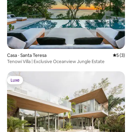
Casa ⋅ Santa Teresa
5 de uma 
5 (3)
Tenowi Villa | Exclusive Oceanview Jungle Estate
Luxe
Luxe