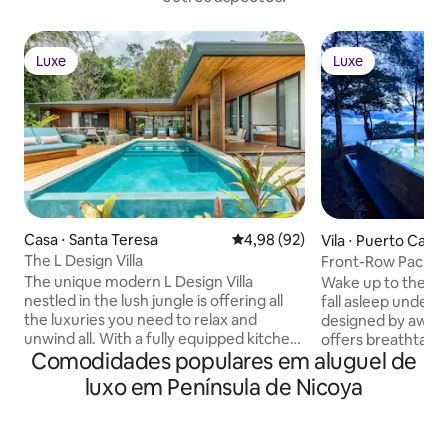
Luxe
Luxe
Luxe
Luxe
Casa ⋅ Santa Teresa
4,98 de uma avaliação média de
4,98 (92)
Vila ⋅ Puerto Carril
The L Design Villa
Front-Row Pacific 
Pool
The unique modern L Design Villa
Wake up to the so
nestled in the lush jungle is offering all
fall asleep under t
the luxuries you need to relax and
designed by award
unwind all. With a fully equipped kitchen
offers breathtaki
Comodidades populares em aluguel de
and three spacious king sized bedrooms,
every room & 4-edg
each with their own ensuite bathroom,
detail is taken care
luxo em Península de Nicoya
the Villa is perfect for a family or friends
housekeeping, con
vacation. Delicious meals can be enjoyed
adventures, & chef
in the spacious indoor dining area or
unforgettable mea