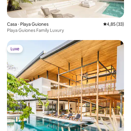
Casa ⋅ Playa Guiones
4,85 de uma a
4,85 (33)
Playa Guiones Family Luxury
Luxe
Luxe