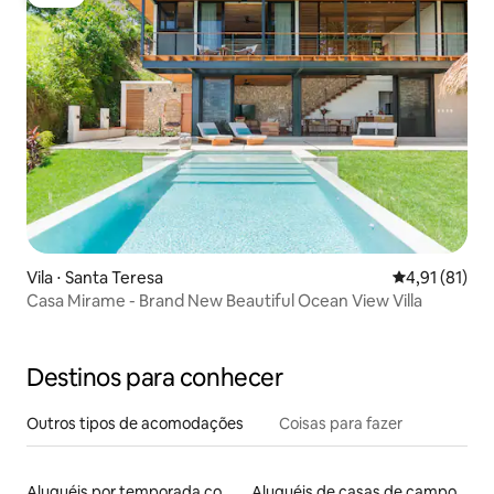
Luxe
Vila ⋅ Santa Teresa
4,91 de uma a
4,91 (81)
Casa Mirame - Brand New Beautiful Ocean View Villa
Destinos para conhecer
Outros tipos de acomodações
Coisas para fazer
Aluguéis por temporada com banheiro para PCD
Aluguéis de casas de campo