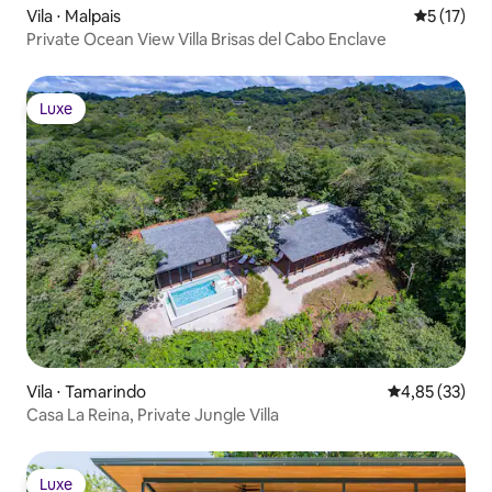
Vila ⋅ Malpais
5 de uma a
5 (17)
Private Ocean View Villa Brisas del Cabo Enclave
Luxe
Luxe
Vila ⋅ Tamarindo
4,85 de uma a
4,85 (33)
Casa La Reina, Private Jungle Villa
Luxe