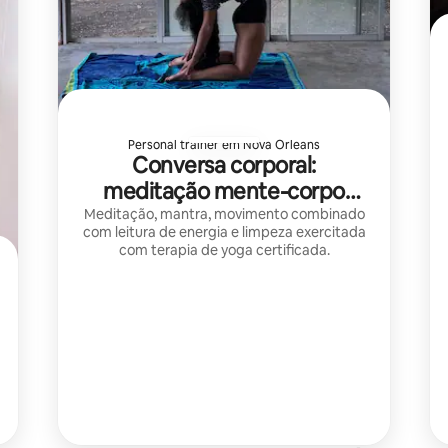
Personal trainer em Nova Orleans
Conversa corporal:
meditação mente-corpo
através do movimento
Meditação, mantra, movimento combinado
com leitura de energia e limpeza exercitada
com terapia de yoga certificada.