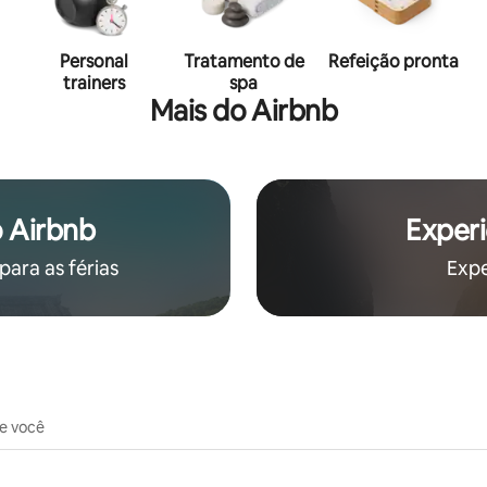
Personal
Tratamento de
Refeição pronta
trainers
spa
Mais do Airbnb
 Airbnb
Experi
ara as férias
Expe
de você