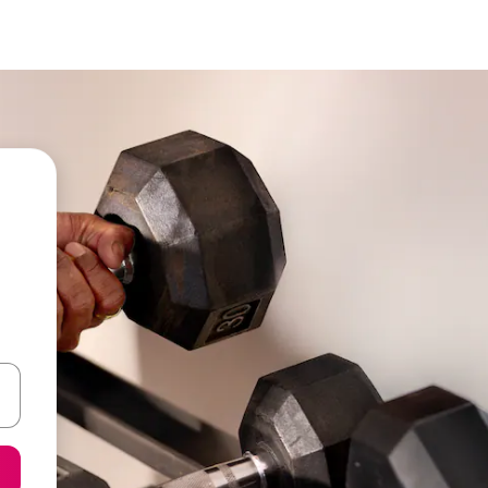
ore-os usando as seta para cima e para baixo do teclado ou tocando e