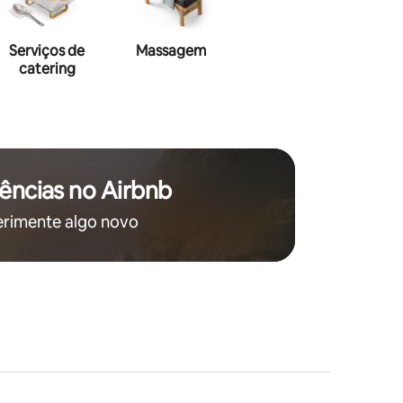
Serviços de
Massagem
Maquiagem
Hai
catering
ências no Airbnb
rimente algo novo