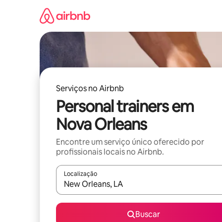
Pular
para
o
conteúdo
Serviços no Airbnb
Personal trainers em
Nova Orleans
Encontre um serviço único oferecido por
profissionais locais no Airbnb.
Localização
Quando os resultados estiverem disponíveis, expl
Buscar