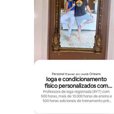
Personal trainer em Nova Orleans
Ioga e condicionamento
físico personalizados com
Karina
Professora de ioga registrada (RYT) com
500 horas, mais de 10.000 horas de ensino e
500 horas adicionais de treinamento pré-
natal. Já orientei alunos no mundo inteiro,
criando aulas que proporcionam tanto