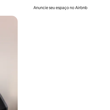
Anuncie seu espaço no Airbnb
 deslizando o dedo na tela.