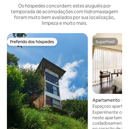
Os hóspedes concordam: estes aluguéis por
temporada de acomodações com hidromassagem
foram muito bem avaliados por sua localização,
limpeza e muito mais.
Preferido dos hóspedes
Superhost
Preferido dos hóspedes
Superhost
Apartamento ⋅ Lal
Espaçoso apartam
sauna, jacuzzi e 
Experimente conf
neste apartament
cuidadosamente pr
no coração de Patan. O aparta