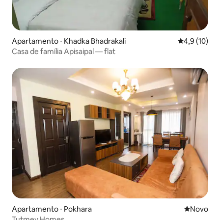
Apartamento ⋅ Khadka Bhadrakali
4,9 de uma a
4,9 (10)
Casa de família Apisaipal — flat
Apartamento ⋅ Pokhara
Novo lugar
Novo
Tutmey Homes