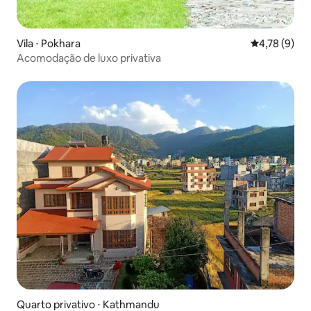
Vila ⋅ Pokhara
4,78 de uma 
4,78 (9)
Acomodação de luxo privativa
Quarto privativo ⋅ Kathmandu