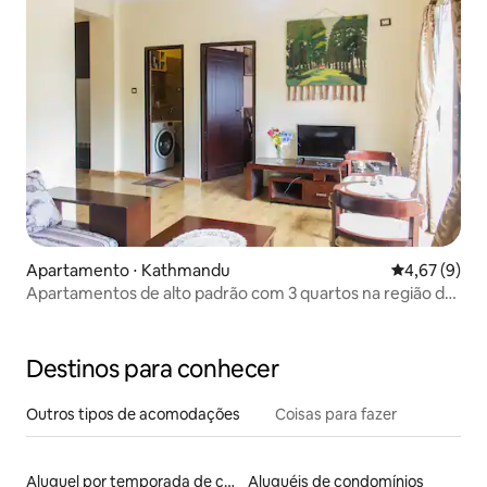
Apartamento ⋅ Kathmandu
4,67 de uma 
4,67 (9)
Apartamentos de alto padrão com 3 quartos na região de
Lazimpat
Destinos para conhecer
Outros tipos de acomodações
Coisas para fazer
Aluguel por temporada de casas de hóspedes
Aluguéis de condomínios