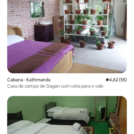
Cabana ⋅ Kathmandu
4,62 de uma a
4,62 (55)
Casa de campo de Gagan com vista para o vale