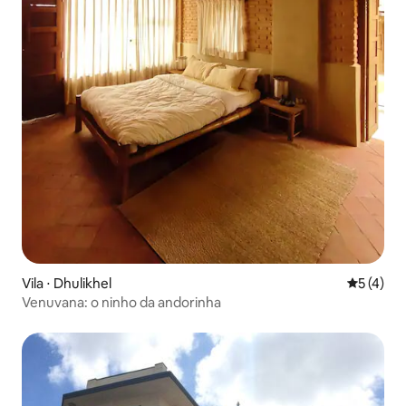
Vila ⋅ Dhulikhel
5 de uma 
5 (4)
Venuvana: o ninho da andorinha