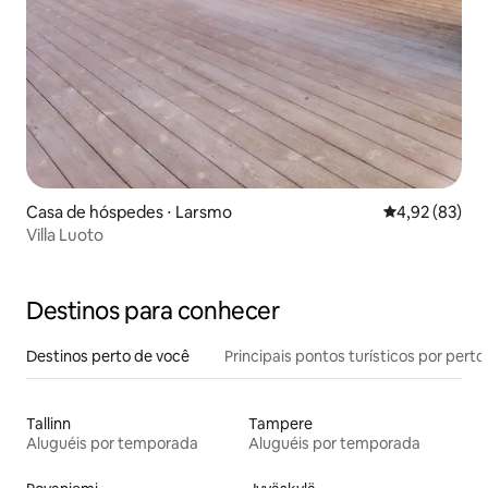
Casa de hóspedes ⋅ Larsmo
4,92 de uma a
4,92 (83)
Villa Luoto
Destinos para conhecer
Destinos perto de você
Principais pontos turísticos por perto
Tallinn
Tampere
Aluguéis por temporada
Aluguéis por temporada