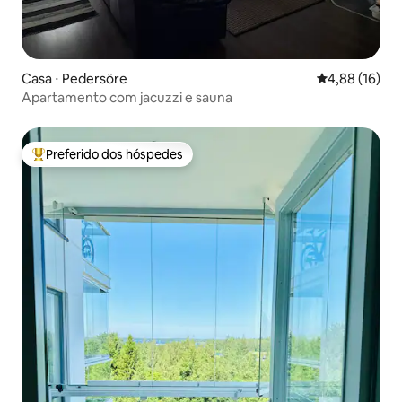
Casa ⋅ Pedersöre
4,88 de uma a
4,88 (16)
Apartamento com jacuzzi e sauna
Preferido dos hóspedes
Entre os melhores preferidos dos hóspedes