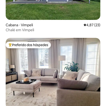
Cabana ⋅ Vimpeli
4,87 de uma a
4,87 (23)
Chalé em Vimpeli
Preferido dos hóspedes
Entre os melhores preferidos dos hóspedes