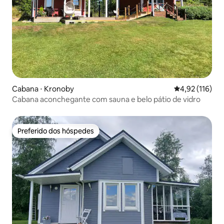
Cabana ⋅ Kronoby
4,92 de uma av
4,92 (116)
Cabana aconchegante com sauna e belo pátio de vidro
Preferido dos hóspedes
Preferido dos hóspedes