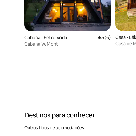
Casa ⋅ Bă
Cabana ⋅ Petru Vodă
5 de uma avaliação
5 (6)
Casa de M
Cabana VeMont
Destinos para conhecer
Outros tipos de acomodações