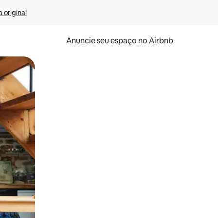
 original
Anuncie seu espaço no Airbnb
 deslizando o dedo na tela.