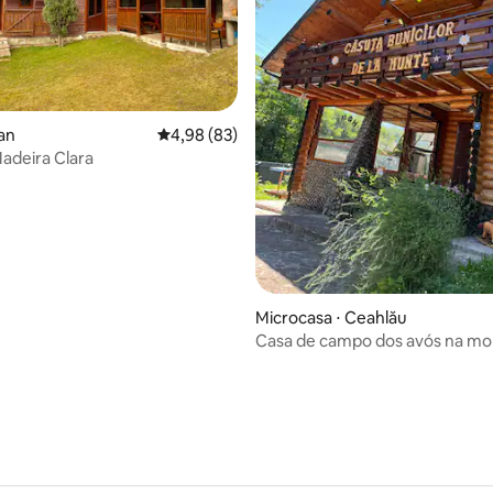
lan
4,98 de uma avaliação média de 5, 83 avalia
4,98 (83)
 média de 5, 6 avaliações
adeira Clara
Microcasa ⋅ Ceahlău
Casa de campo dos avós na m