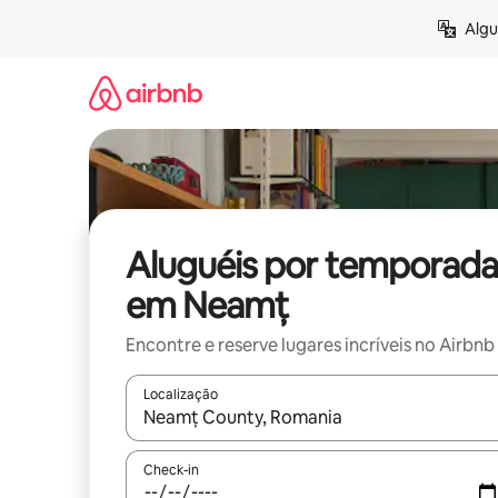
Pular
Algu
para
o
conteúdo
Aluguéis por temporada
em Neamț
Encontre e reserve lugares incríveis no Airbnb
Localização
Quando os resultados estiverem disponíveis, expl
Check-in