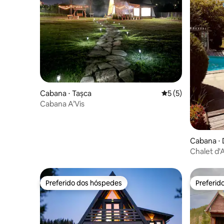
Cabana ⋅ Tașca
5 de uma avaliação
5 (5)
Cabana A’Vis
Cabana ⋅ 
Chalet d'
Preferido dos hóspedes
Preferid
Preferido dos hóspedes
Preferid