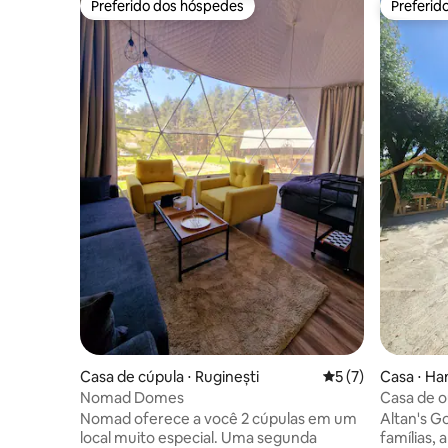
Preferido dos hóspedes
Preferid
Preferido dos hóspedes
Preferid
Casa de cúpula ⋅ Ruginești
5 de uma avaliação
5 (7)
Casa ⋅ H
Nomad Domes
Casa de 
Nomad oferece a você 2 cúpulas em um
Altan's Go
local muito especial. Uma segunda
famílias,