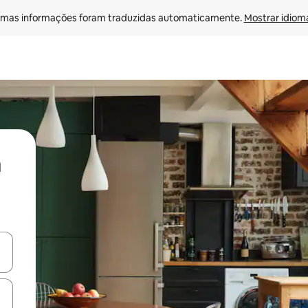
mas informações foram traduzidas automaticamente. 
Mostrar idioma
ore-os usando as seta para cima e para baixo do teclado ou tocando e