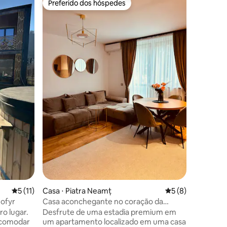
Preferido dos hóspedes
Prefe
os hóspedes
Preferido dos hóspedes
Entre o
Vila Lazã
Esta cas
desfrutar
localizad
tranquili
o rio na
parquinh
hipódrom
um quart
jogar jog
lugar per
sair do di
ções
5 de uma avaliação média de 5, 11 avaliações
5 (11)
Casa ⋅ Piatra Neamț
5 de uma avaliaçã
5 (8)
 ofyr
Casa aconchegante no coração da
cidade
ro lugar.
Desfrute de uma estadia premium em
acomodar
um apartamento localizado em uma casa