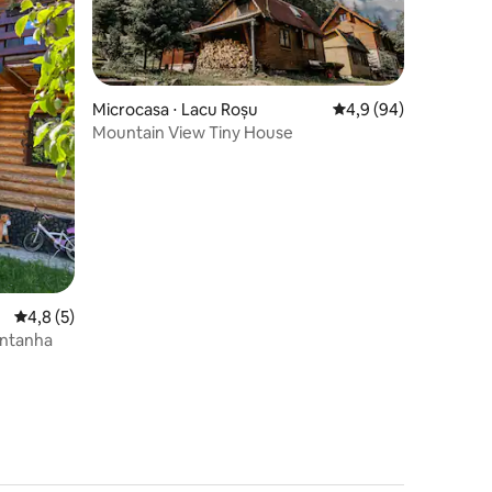
Microcasa ⋅ Lacu Roșu
4,9 de uma avaliação
4,9 (94)
Mountain View Tiny House
ções
4,8 de uma avaliação média de 5, 5 avaliações
4,8 (5)
ontanha