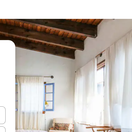
ore-os usando as seta para cima e para baixo do teclado ou tocando e