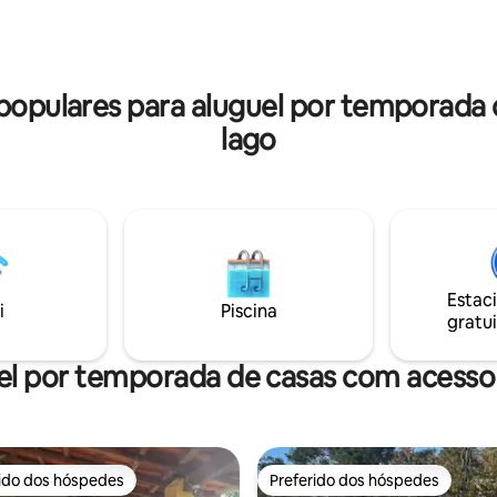
equipe de cozinha e limpeza, r
ebolim e ping-pong; - amplo
cama e toalhas à parte para total
r. Curtam a natureza
comodidadel! Desfrute da pisc
 amigos! Será um prazer
aquecimento solar e da sauna 
s!
ou da área de gourmet e da lare
 populares para aluguel por temporad
lago
Estac
i
Piscina
gratui
el por temporada de casas com acesso 
rido dos hóspedes
Preferido dos hóspedes
 melhores preferidos dos hóspedes
Preferido dos hóspedes