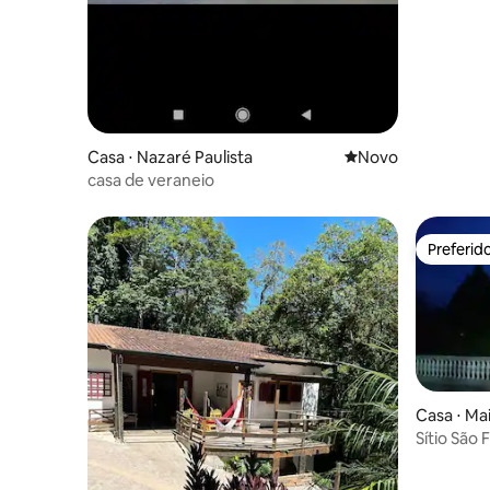
Casa ⋅ Nazaré Paulista
Novo lugar para fic
Novo
casa de veraneio
Preferid
Preferid
Casa ⋅ Ma
Sítio São 