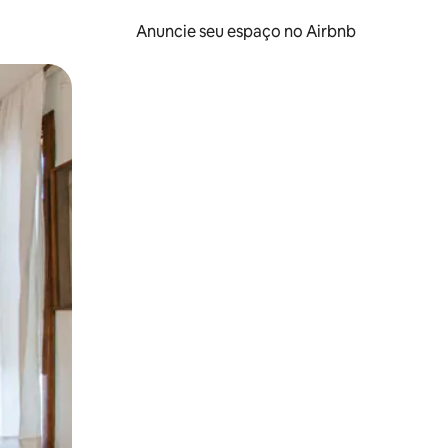
Anuncie seu espaço no Airbnb
 deslizando o dedo na tela.