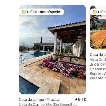
Preferido dos hóspedes
Prefe
Entre os melhores preferidos dos hóspedes
Entre os
Casa de c
Vista Des
p/ Grupo
⚠️❌ 6 X S/
Descanso
Represa Atibainha 
para até 2
rápido 40
quiosque 
churrasqu
TV digital
Casa de campo ⋅ Piracaia
5 de uma avaliação 
5 (51)
chaise e 
Casa de Campo Sitio São Benedito
ventilado