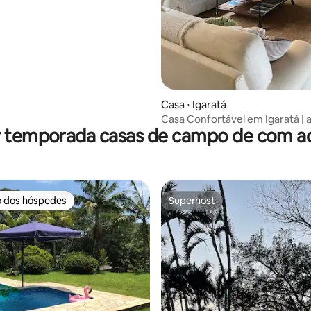
 média de 5, 3 avaliações
Casa ⋅ Igaratá
Casa Confortável em Igaratá | a
r temporada casas de campo de com ac
pessoas
o dos hóspedes
Superhost
o dos hóspedes
Superhost