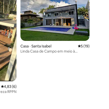
ções
Casa ⋅ Santa Isabel
5 de uma avaliação
5 (19)
Linda Casa de Campo em meio à
Natureza perto de SP
4,83 de uma avaliação média de 5, 6 avaliações
4,83 (6)
ureza RPPN