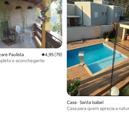
zaré Paulista
4,95 de uma avaliação média de 5, 79 avalia
4,95 (79)
mpleto e aconchegante
Casa ⋅ Santa Isabel
Casa para quem aprecia a nat