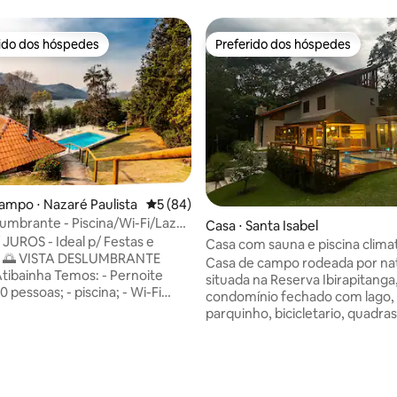
rido dos hóspedes
Preferido dos hóspedes
 melhores preferidos dos hóspedes
Preferido dos hóspedes
ampo ⋅ Nazaré Paulista
5 de uma avaliação média de 5, 84 avalia
5 (84)
lumbrante - Piscina/Wi-Fi/Lazer
Casa ⋅ Santa Isabel
s
 JUROS - Ideal p/ Festas e
Casa com sauna e piscina clim
 🌅 VISTA DESLUMBRANTE
condominio
Casa de campo rodeada por na
Temos: - Pernoite
situada na Reserva Ibirapitang
0 pessoas; - piscina; - Wi-Fi
condomínio fechado com lago, t
0 mb; - fogo de chão; -
parquinho, bicicletario, quadras
c/ fogão, freezer,
e beach tenis e cachoeiras em 
eira e forno de pizza; - smart
Mata Atlântica. O destino é per
 50"; - sala c/ sofá-cama queen,
quem busca conforto, lazer e 
média de 5, 51 avaliações
puff-cama; - cozinha equipada; -
com a natureza. Opção de locação com
res de teto c/ controle remoto;