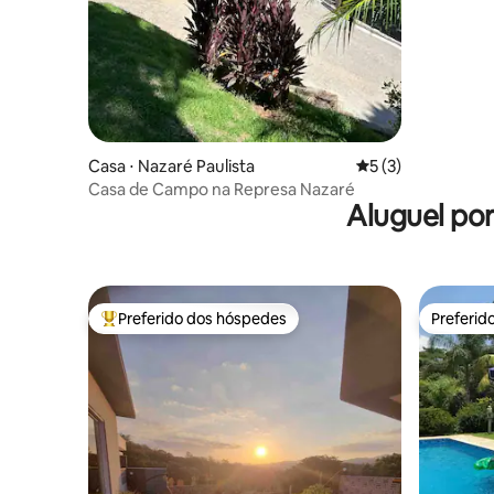
Casa ⋅ Nazaré Paulista
5 de uma avaliação
5 (3)
Casa de Campo na Represa Nazaré
Aluguel po
Preferido dos hóspedes
Preferid
Entre os melhores preferidos dos hóspedes
Preferid