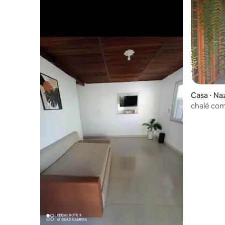
Casa ⋅ Na
chalé co