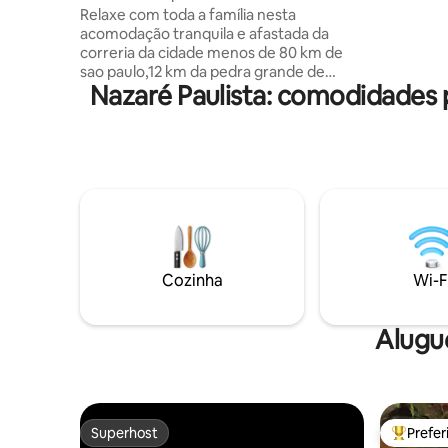
maravilhoso lago
Relaxe com toda a família nesta
- mesas p
acomodação tranquila e afastada da
espaço p/ caminha
correria da cidade menos de 80 km de
com a família e
sao paulo,12 km da pedra grande de
recebê-lo
Nazaré Paulista: comodidades
atibaia completamente cercado por uma
natureza viva, com vista para um pôr do
sol fantástico! perfeito para aproveitar a
família e amigos sem a interferência do
estresse do dia a dia.campo de
futebol,playground,piscina climatizada
solar,salao de festas
,karaoke,bilhar,pebolim redes,grande
roda de fogueira,animais,lago para
pescaria esportiva,pet ben vindo
Cozinha
Wi-F
Alugu
Superhost
Prefe
Superhost
Entre os