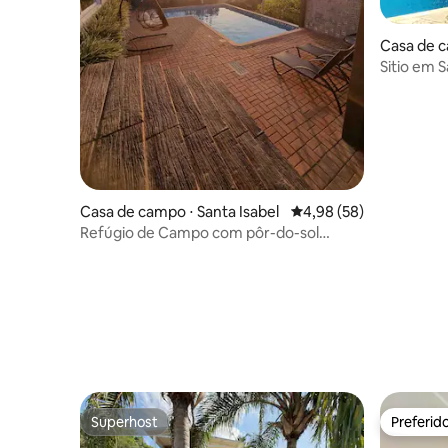
Casa de c
Sitio em S
Casa de campo ⋅ Santa Isabel
4,98 de uma avaliação 
4,98 (58)
Refúgio de Campo com pôr-do-sol
incrível!
Superhost
Preferid
Superhost
Preferid