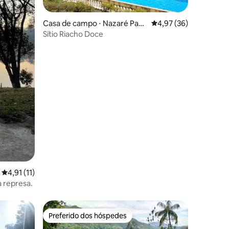
ções
Casa de campo ⋅ Nazaré Pauli
4,97 de uma avaliação
4,97 (36)
sta
Sítio Riacho Doce
4,91 de uma avaliação média de 5, 11 avaliações
4,91 (11)
a represa.
Preferido dos hóspedes
Preferido dos hóspedes