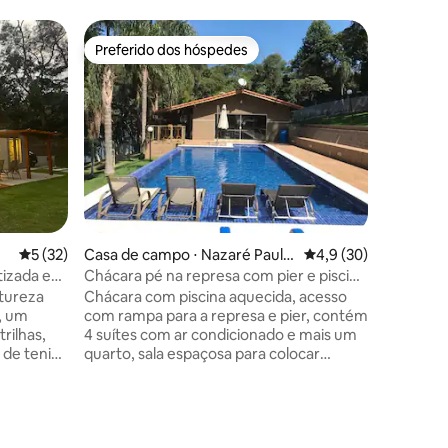
Cabana ⋅ 
Preferido dos hóspedes
Prefe
Preferido dos hóspedes
Entre o
Cabana d
lareira e 
Na caban
mente si
a naturez
represa 
aquecida
cromotera
calefator
Piscina l
ções
com peix
5 de uma avaliação média de 5, 32 avaliações
5 (32)
Casa de campo ⋅ Nazaré Paulis
4,9 de uma avaliação
4,9 (30)
fire pit 
ta
represa, 
atizada em
Chácara pé na represa com pier e piscina
completa
aquecida
tureza
Chácara com piscina aquecida, acesso
fácil aces
a, um
com rampa para a represa e pier, contém
rilhas,
4 suítes com ar condicionado e mais um
 de tenis
quarto, sala espaçosa para colocar
meio a a
colchão, área gourmet com ar-
feito para
condicionado ao lado da piscina, fogão a
contato
lenha, forno a lenha e churrasqueira,
mesa de bilhar, mesa de dama, mesa de