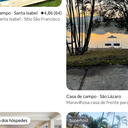
ampo ⋅ Santa Isabel
4,86 de uma avaliação média de 5, 64 avalia
4,86 (64)
anta Isabel - Sítio São Francisco
média de 5, 58 avaliações
Casa de campo ⋅ São Lázaro
Maravilhosa casa de frente par
o dos hóspedes
Superhost
o dos hóspedes
Superhost