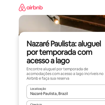
Pular
para
o
conteúdo
Nazaré Paulista: aluguel
por temporada com
acesso a lago
Encontre aluguel por temporada de
acomodações com acesso a lago incríveis no
Airbnb e faça sua reserva
Localização
Quando os resultados estiverem disponíveis, expl
Check-in