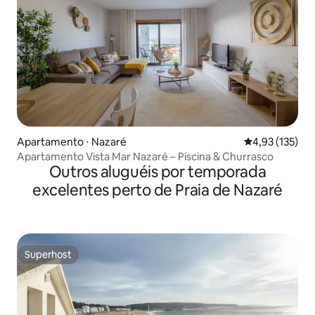
Apartamento ⋅ Nazaré
4,93 de uma av
4,93 (135)
Apartamento Vista Mar Nazaré – Piscina & Churrasco
Outros aluguéis por temporada
excelentes perto de Praia de Nazaré
Superhost
Superhost