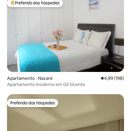
Preferido dos hóspedes
Entre os melhores preferidos dos hóspedes
Apartamento ⋅ Nazaré
4,99 de uma av
4,99 (198)
Apartamento moderno em Gil Vicente
Preferido dos hóspedes
Preferido dos hóspedes