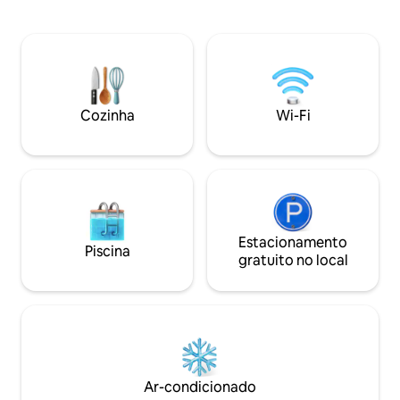
um apartamento de 2 quartos com ar
relaxar. Totalmen
condicionado em cada quarto. A cozinha
excelente opção p
está bem equipada com utensílios de
grupos, combinan
cozinha novos. O espaço é luminoso e
funcionalidade e 
espaçoso. Você está a 5 minutos a pé da
privilegiada numa 
praia principal. Não precisa de carro!
emblemáticas da 
Você está no coração de tudo!
Ideal para férias 
Cozinha
Wi-Fi
qualquer época do
Estacionamento
Piscina
gratuito no local
Ar-condicionado