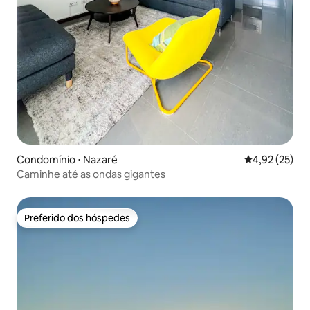
Condomínio ⋅ Nazaré
4,92 de uma a
4,92 (25)
Caminhe até as ondas gigantes
Preferido dos hóspedes
Preferido dos hóspedes