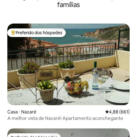
famílias
Preferido dos hóspedes
Entre os melhores preferidos dos hóspedes
Casa ⋅ Nazaré
4,88 de uma av
4,88 (661)
A melhor vista de Nazaré! Apartamento aconchegante