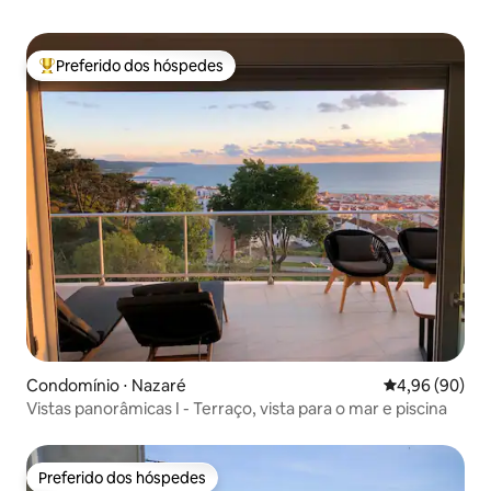
Preferido dos hóspedes
Entre os melhores preferidos dos hóspedes
Condomínio ⋅ Nazaré
4,96 de uma av
4,96 (90)
Vistas panorâmicas I - Terraço, vista para o mar e piscina
Preferido dos hóspedes
Preferido dos hóspedes