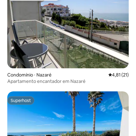
Condomínio ⋅ Nazaré
4,81 de uma a
4,81 (21)
Apartamento encantador em Nazaré
Superhost
Superhost