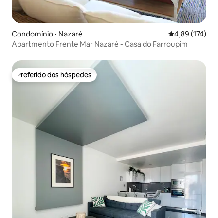
Condomínio ⋅ Nazaré
4,89 de uma av
4,89 (174)
Apartmento Frente Mar Nazaré - Casa do Farroupim
Preferido dos hóspedes
Preferido dos hóspedes