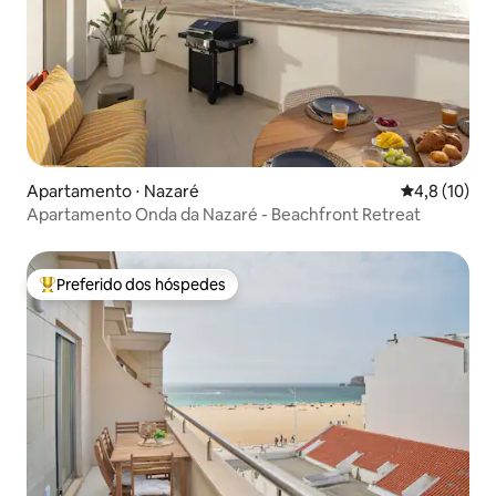
Apartamento ⋅ Nazaré
4,8 de uma a
4,8 (10)
Apartamento Onda da Nazaré - Beachfront Retreat
Preferido dos hóspedes
Entre os melhores preferidos dos hóspedes