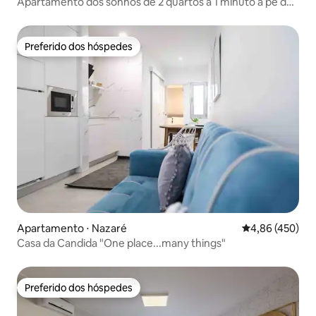
Apartamento dos sonhos de 2 quartos a 1 minuto a pé da
praia
Preferido dos hóspedes
Preferido dos hóspedes
Apartamento ⋅ Nazaré
4,86 de uma av
4,86 (450)
Casa da Candida "One place...many things"
Preferido dos hóspedes
Preferido dos hóspedes