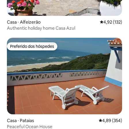
Casa ⋅ Alfeizerão
4,92 de uma av
4,92 (132)
Authentic holiday home Casa Azul
Preferido dos hóspedes
Preferido dos hóspedes
Casa ⋅ Pataias
4,89 de uma ava
4,89 (354)
Peaceful Ocean House