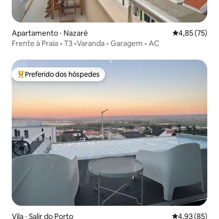
Apartamento ⋅ Nazaré
4,85 de uma a
4,85 (75)
Frente à Praia • T3 •Varanda • Garagem • AC
Preferido dos hóspedes
Entre os melhores preferidos dos hóspedes
Vila ⋅ Salir do Porto
4,93 de uma a
4,93 (85)