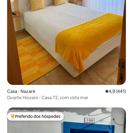
Casa ⋅ Nazaré
4,9 de uma av
4,9 (441)
Duarte Houses - Casa T2, com vista mar
Preferido dos hóspedes
Entre os melhores preferidos dos hóspedes