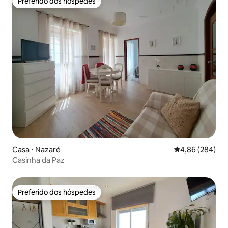
Preferido dos hóspedes
Preferido dos hóspedes
Casa ⋅ Nazaré
4,86 de uma ava
4,86 (284)
Casinha da Paz
Preferido dos hóspedes
Preferido dos hóspedes