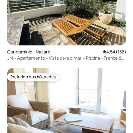
Condomínio ⋅ Nazaré
4,54 de uma av
4,54 (156)
JM - Apartamento - Vista para o mar + Piscina - Frente da
onda
Preferido dos hóspedes
Preferido dos hóspedes