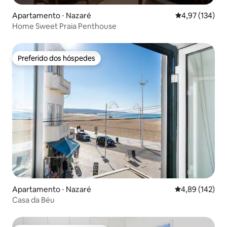
Apartamento ⋅ Nazaré
4,97 de uma av
4,97 (134)
Home Sweet Praia Penthouse
Preferido dos hóspedes
Preferido dos hóspedes
Apartamento ⋅ Nazaré
4,89 de uma av
4,89 (142)
Casa da Béu