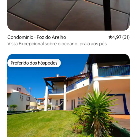
Condomínio ⋅ Foz do Arelho
4,97 de uma a
4,97 (31)
Vista Excepcional sobre o oceano, praia aos pés
Preferido dos hóspedes
Preferido dos hóspedes