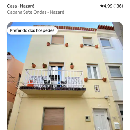
Casa ⋅ Nazaré
4,99 de uma av
4,99 (136)
Cabana Sete Ondas - Nazaré
Preferido dos hóspedes
Preferido dos hóspedes