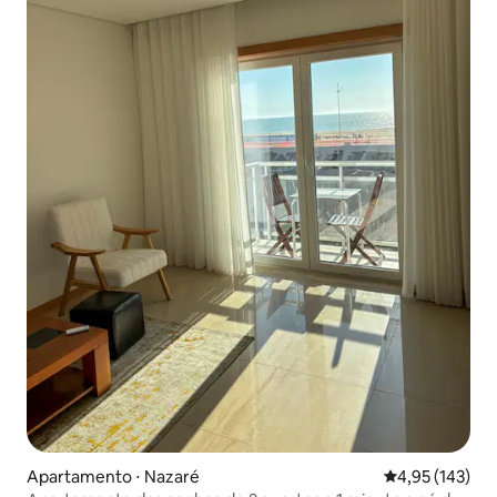
Apartamento ⋅ Nazaré
4,95 de uma av
4,95 (143)