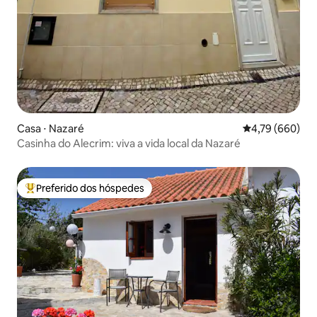
Casa ⋅ Nazaré
4,79 de uma ava
4,79 (660)
Casinha do Alecrim: viva a vida local da Nazaré
Preferido dos hóspedes
Entre os melhores preferidos dos hóspedes