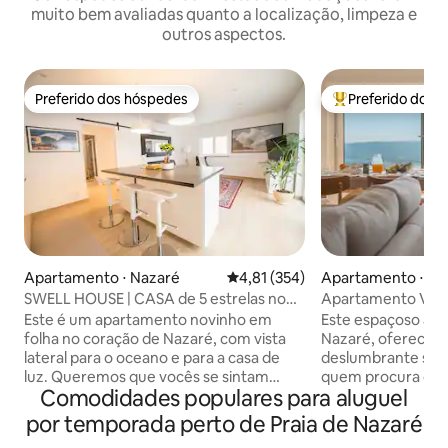
muito bem avaliadas quanto a localização, limpeza e
outros aspectos.
Preferido dos hóspedes
Preferido dos 
Preferido dos hóspedes
Entre os melhore
Apartamento ⋅ Nazaré
4,81 de uma avaliação média de 
4,81 (354)
Apartamento ⋅ Na
SWELL HOUSE | CASA de 5 estrelas no
Apartamento Vist
coração de Nazaré
Este é um apartamento novinho em
Este espaçoso apa
folha no coração de Nazaré, com vista
Nazaré, oferece u
lateral para o oceano e para a casa de
deslumbrante sobr
luz. Queremos que vocês se sintam
quem procura conf
Comodidades populares para aluguel
confortáveis e desfrutem de sua estadia
proximidade à pra
em Nazaré. É decorado com bom gosto
dispõe de três qu
por temporada perto de Praia de Nazaré
e adicionamos nosso toque pessoal. É
varanda com vista 