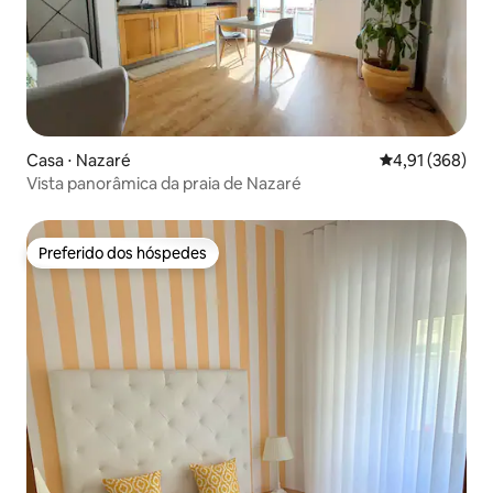
Casa ⋅ Nazaré
4,91 de uma av
4,91 (368)
Vista panorâmica da praia de Nazaré
Preferido dos hóspedes
Preferido dos hóspedes