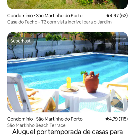
Condomínio ⋅ São Martinho do Porto
4,97 de uma a
4,97 (62)
Casa do Facho - T2 com vista incrível para o Jardim
Superhost
Superhost
Condomínio ⋅ São Martinho do Porto
4,79 de uma av
4,79 (115)
São Martinho Beach Terrace
Aluguel por temporada de casas para