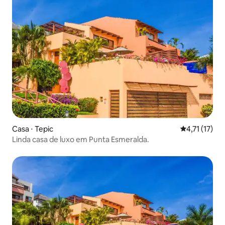
Casa ⋅ Tepic
4,71 de uma a
4,71 (17)
Linda casa de luxo em Punta Esmeralda.