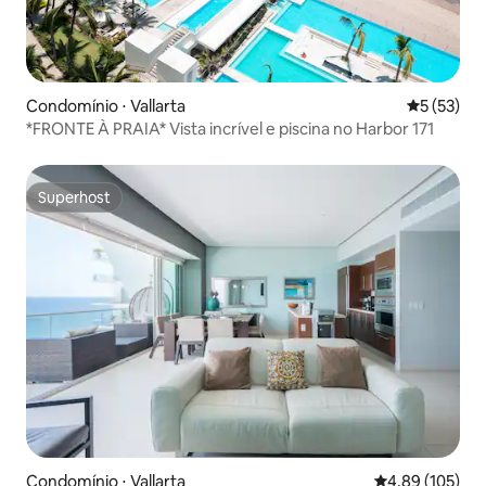
Condomínio ⋅ Vallarta
5 de uma a
5 (53)
*FRONTE À PRAIA* Vista incrível e piscina no Harbor 171
Superhost
Superhost
Condomínio ⋅ Vallarta
4,89 de uma av
4,89 (105)