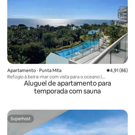
Apartamento ⋅ Punta Mita
4,91 de uma a
4,91 (86)
Refúgio à beira-mar com vista para o oceano |
Aluguel de apartamento para
Condomínio de 3 quartos
temporada com sauna
Superhost
Superhost