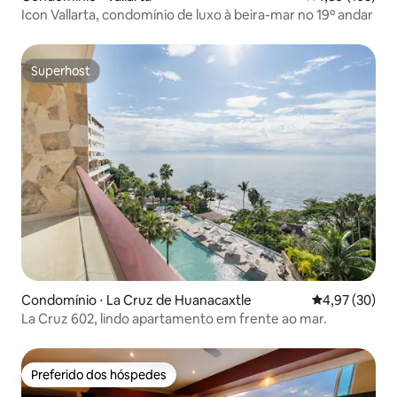
Icon Vallarta, condomínio de luxo à beira-mar no 19º andar
Superhost
Superhost
Condomínio ⋅ La Cruz de Huanacaxtle
4,97 de uma a
4,97 (30)
La Cruz 602, lindo apartamento em frente ao mar.
Preferido dos hóspedes
Preferido dos hóspedes