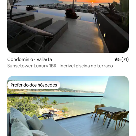
Condomínio ⋅ Vallarta
5 de uma a
5 (71)
Sunsetower Luxury 1BR | Incrível piscina no terraço
Preferido dos hóspedes
Preferido dos hóspedes