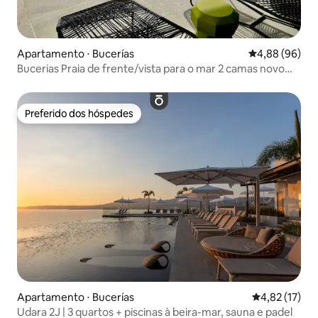
Apartamento ⋅ Bucerías
4,88 de uma av
4,88 (96)
Bucerias Praia de frente/vista para o mar 2 camas novo
condomínio
Preferido dos hóspedes
Preferido dos hóspedes
Apartamento ⋅ Bucerías
4,82 de uma a
4,82 (17)
Udara 2J | 3 quartos + piscinas à beira-mar, sauna e padel