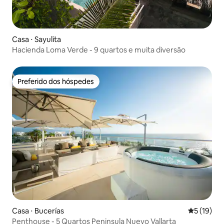
Casa ⋅ Sayulita
Hacienda Loma Verde - 9 quartos e muita diversão
Preferido dos hóspedes
Preferido dos hóspedes
Casa ⋅ Bucerías
5 de uma a
5 (19)
Penthouse - 5 Quartos Peninsula Nuevo Vallarta