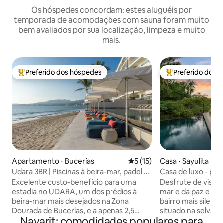
Os hóspedes concordam: estes aluguéis por
temporada de acomodações com sauna foram muito
bem avaliados por sua localização, limpeza e muito
mais.
Preferido dos hóspedes
Preferido dos 
Entre os melhores preferidos dos hóspedes
Entre os melhore
Apartamento ⋅ Bucerías
5 de uma avaliação média de
5 (15)
Casa ⋅ Sayulita
Udara 3BR | Piscinas à beira-mar, padel +
Casa de luxo - pis
terraço
spa, vista para o m
Excelente custo-benefício para uma
Desfrute de vista
estadia no UDARA, um dos prédios à
mar e da paz e tr
beira-mar mais desejados na Zona
bairro mais silenci
Dourada de Bucerías, e a apenas 2,5
situado na selva e
Nayarit: comodidades populares para
quadras da praça principal do centro da
confortos de um la