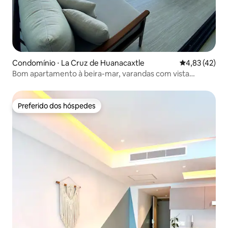
Condomínio ⋅ La Cruz de Huanacaxtle
4,83 de uma a
4,83 (42)
Bom apartamento à beira-mar, varandas com vista
agradável
Preferido dos hóspedes
Preferido dos hóspedes