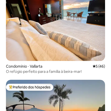
Condomínio ⋅ Vallarta
5 de uma a
5 (46)
O refúgio perfeito para a família à beira-mar!
Preferido dos hóspedes
Entre os melhores preferidos dos hóspedes