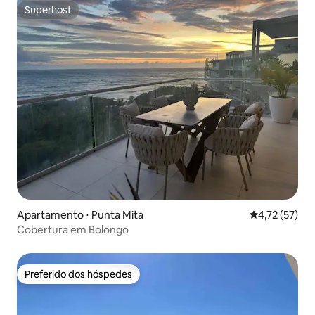
Superhost
Superhost
Apartamento ⋅ Punta Mita
4,72 de uma a
4,72 (57)
Cobertura em Bolongo
Preferido dos hóspedes
Preferido dos hóspedes