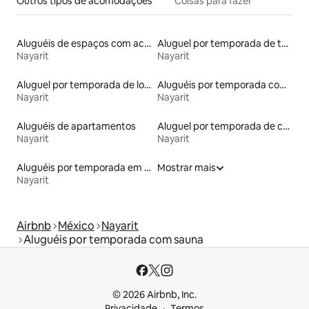
Outros tipos de acomodações
Coisas para fazer
Aluguéis de espaços com acesso direto a pistas de esqui
Aluguel por temporada de townhouses
Nayarit
Nayarit
Aluguel por temporada de lofts
Aluguéis por temporada com café da manhã
Nayarit
Nayarit
Aluguéis de apartamentos
Aluguel por temporada de casas arredondadas
Nayarit
Nayarit
Aluguéis por temporada em albergue
Mostrar mais
Nayarit
Airbnb
México
Nayarit
Aluguéis por temporada com sauna
© 2026 Airbnb, Inc.
Privacidade
Termos