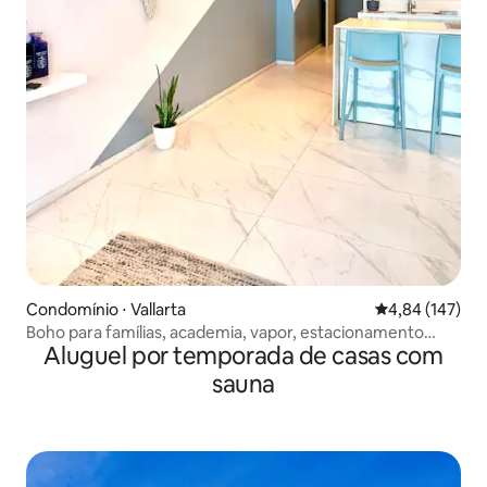
Condomínio ⋅ Vallarta
4,84 de uma av
4,84 (147)
Boho para famílias, academia, vapor, estacionamento
Aluguel por temporada de casas com
coberto
sauna