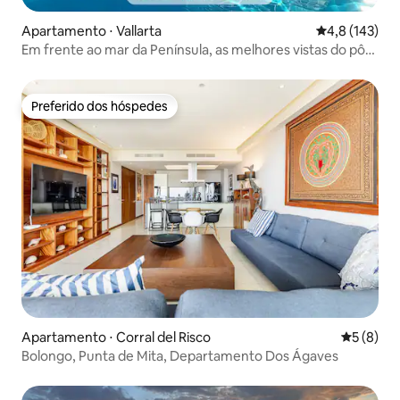
Apartamento ⋅ Vallarta
4,8 de uma av
4,8 (143)
Em frente ao mar da Península, as melhores vistas do pôr
do sol!
Preferido dos hóspedes
Preferido dos hóspedes
Apartamento ⋅ Corral del Risco
5 de uma 
5 (8)
Bolongo, Punta de Mita, Departamento Dos Ágaves