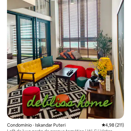
Condomínio ⋅ Iskandar Puteri
4,98 de uma av
4,98 (211)