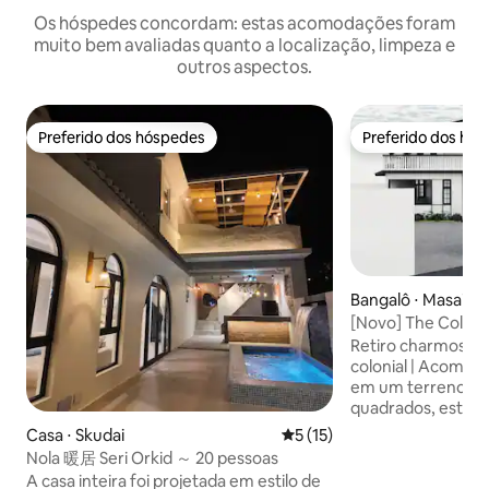
Os hóspedes concordam: estas acomodações foram
muito bem avaliadas quanto a localização, limpeza e
outros aspectos.
Preferido dos hóspedes
Preferido dos hó
Preferido dos hóspedes
Preferido dos hó
Bangalô ⋅ Masai
[Novo] The Coloni
enorme gramado e
Retiro charmoso d
colonial | Acomoda 13 
em um terreno es
quadrados, esta ca
preto e branco li
Casa ⋅ Skudai
5 de uma avaliação média de
5 (15)
perfeita para famí
Nola 暖居 Seri Orkid ～ 20 pessoas
ou amigos que viajam jun
A casa inteira foi projetada em estilo de