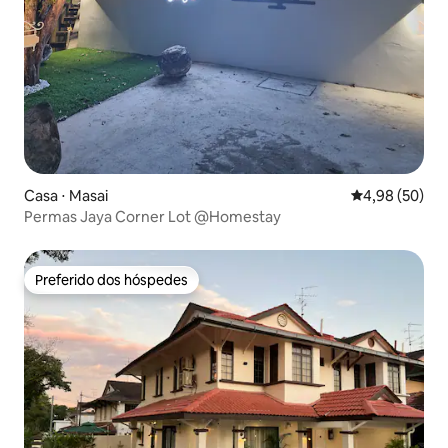
Casa ⋅ Masai
4,98 de uma a
4,98 (50)
Permas Jaya Corner Lot @Homestay
Preferido dos hóspedes
Preferido dos hóspedes