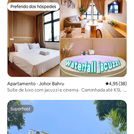
Preferido dos hóspedes
Preferido dos hóspedes
Apartamento ⋅ Johor Bahru
4,95 de uma a
4,95 (38)
Suíte de luxo com jacuzzi e cinema · Caminhada até KSL · 2
pessoas
Superhost
Superhost