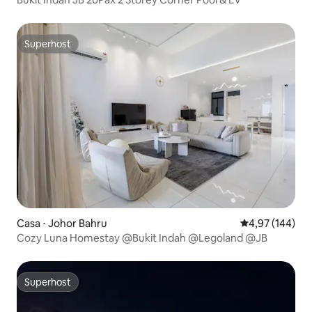
Superhost
Superhost
Casa ⋅ Johor Bahru
4,97 de uma av
4,97 (144)
Cozy Luna Homestay @Bukit Indah @Legoland @JB
Superhost
Superhost