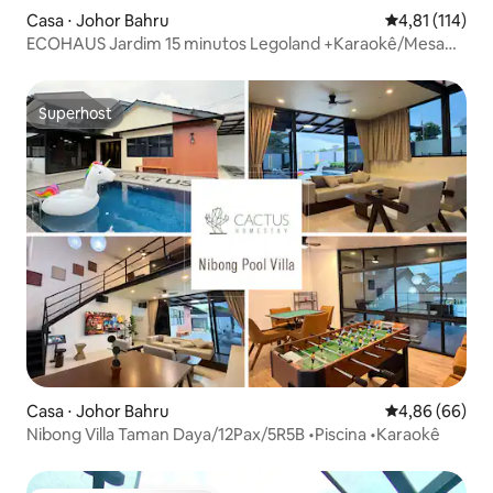
Casa ⋅ Johor Bahru
4,81 de uma av
4,81 (114)
ECOHAUS Jardim 15 minutos Legoland +Karaokê/Mesa
de Bilhar
Superhost
Superhost
Casa ⋅ Johor Bahru
4,86 de uma av
4,86 (66)
Nibong Villa Taman Daya/12Pax/5R5B •Piscina •Karaokê