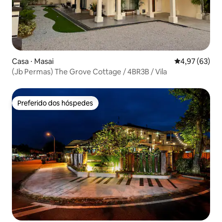
Casa ⋅ Masai
4,97 de uma a
4,97 (63)
(Jb Permas) The Grove Cottage / 4BR3B / Vila
Preferido dos hóspedes
Preferido dos hóspedes