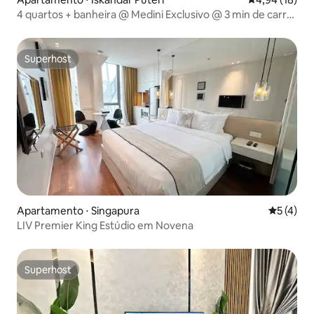
4 quartos + banheira @ Medini Exclusivo @ 3 min de carro
da Legoland
Superhost
Superhost
Apartamento ⋅ Singapura
5 de uma 
5 (4)
LIV Premier King Estúdio em Novena
Superhost
Superhost