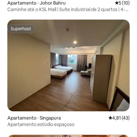
Apartamento ⋅ Johor Bahru
5 de uma a
5 (10)
Caminhe até o KSL Mall | Suíte industrial de 2 quartos | 4-5
pessoas
Superhost
Superhost
Apartamento ⋅ Singapura
4,81 de uma a
4,81 (43)
Apartamento estúdio espaçoso