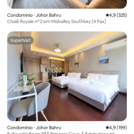
Condomínio ⋅ Johor Bahru
4,9 de uma av
4,9 (325)
Chalé Royale nº 2 em Midvalley Southkey [4 Pax]
Superhost
Superhost
Condomínio ⋅ Johor Bahru
4,9 de uma av
4,9 (199)
Suíte estúdio no R&F Princess Cove【 8 minutos a pé