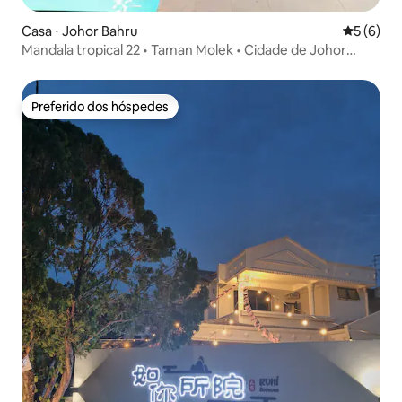
Casa ⋅ Johor Bahru
5 de uma 
5 (6)
Mandala tropical 22 • Taman Molek • Cidade de Johor
Bahru
Preferido dos hóspedes
Preferido dos hóspedes