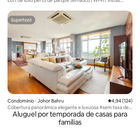
Loft de luxo perto de parque temático | Wi-Fi | Vistas
incríveis
Superhost
Superhost
Condomínio ⋅ Johor Bahru
4,94 de uma av
4,94 (124)
Cobertura panorâmica elegante e luxuosa #sem taxa de
Aluguel por temporada de casas para
serviço
famílias