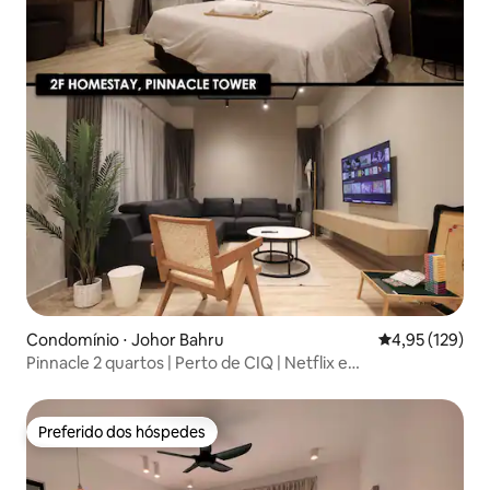
Condomínio ⋅ Johor Bahru
4,95 de uma av
4,95 (129)
Pinnacle 2 quartos | Perto de CIQ | Netflix e
estacionamento gratuito
Preferido dos hóspedes
Preferido dos hóspedes