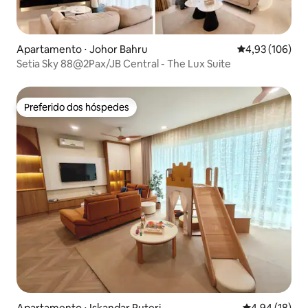
Apartamento ⋅ Johor Bahru
4,93 de uma av
4,93 (106)
Setia Sky 88@2Pax/JB Central - The Lux Suite
Preferido dos hóspedes
Preferido dos hóspedes
Apartamento ⋅ Iskandar Puteri
4,94 de uma a
4,94 (18)