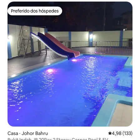
Preferido dos hóspedes
Preferido dos hóspedes
Casa ⋅ Johor Bahru
4,98 de uma av
4,98 (133)
Bukit Indah JB 20Pax 2 Storey Corner Pool & EV