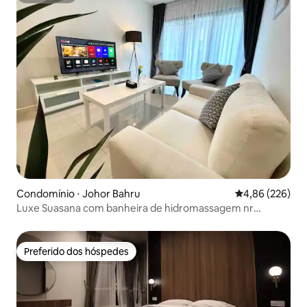
Condomínio ⋅ Johor Bahru
4,86 de uma ava
4,86 (226)
Luxe Suasana com banheira de hidromassagem nr
JBCC&CS CIQ 3BR@8pax
Preferido dos hóspedes
Preferido dos hóspedes