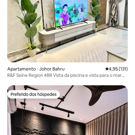
Apartamento ⋅ Johor Bahru
4,95 de uma av
4,95 (131)
R&F Seine Region 4BR Vista da piscina e vista para o mar
@14-16pax
Preferido dos hóspedes
Preferido dos hóspedes