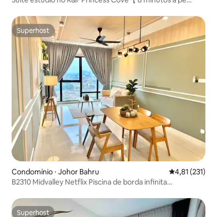
CIQ】
Superhost
Superhost
Condomínio ⋅ Johor Bahru
4,81 de uma av
4,81 (231)
B2310 Midvalley Netflix Piscina de borda infinita
Higienizada
Superhost
Superhost