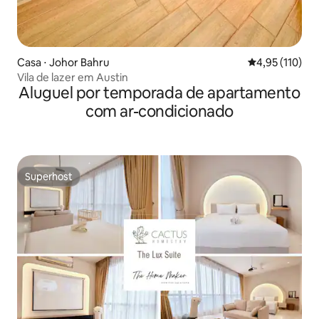
Casa ⋅ Johor Bahru
4,95 de uma av
4,95 (110)
Vila de lazer em Austin
Aluguel por temporada de apartamento
com ar-condicionado
Superhost
Superhost