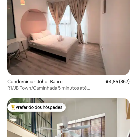
Condomínio ⋅ Johor Bahru
4,85 de uma av
4,85 (367)
R1/JB Town/Caminhada 5 minutos até
MidvalleySouthkey/Netflix
Preferido dos hóspedes
Entre os melhores preferidos dos hóspedes