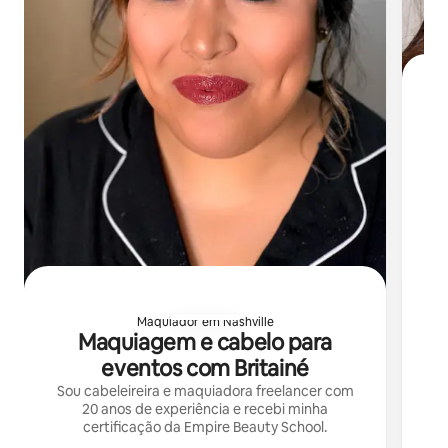
O M
d
via
Unidos! Ofe
Maquiador em Nashville
Maquiagem e cabelo para
eventos com Britainé
Sou cabeleireira e maquiadora freelancer com
20 anos de experiência e recebi minha
certificação da Empire Beauty School.