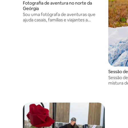
Fotografia de aventura no norte da
Geórgia
Sou uma fotógrafa de aventuras que
ajuda casais, famílias e viajantes a
capturar memórias autênticas nas
paisagens mais bonitas do norte da
Geórgia por meio de experiências
fotográficas divertidas e descontraídas
ao ar livre.
Sessão de
Sessão de 
mistura d
de vida e 
casais ou 