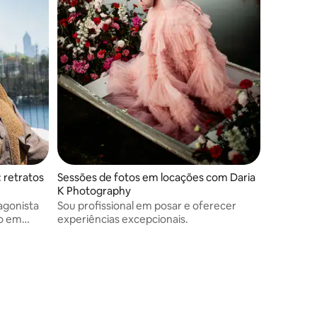
 retratos
Sessões de fotos em locações com Daria
K Photography
agonista
Sou profissional em posar e oferecer
to em
experiências excepcionais.
imagens
re sua
 criativa