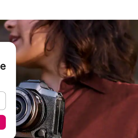
ge
ore-os usando as seta para cima e para baixo do teclado ou tocando e