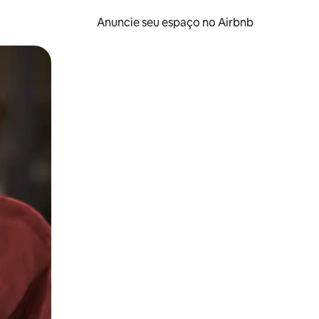
Anuncie seu espaço no Airbnb
 deslizando o dedo na tela.