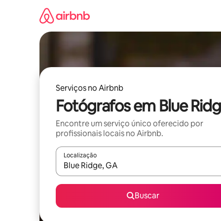
Pular
para
o
conteúdo
Serviços no Airbnb
Fotógrafos em Blue Rid
Encontre um serviço único oferecido por
profissionais locais no Airbnb.
Localização
Quando os resultados estiverem disponíveis, expl
Buscar