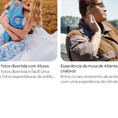
 fotos divertida com Alyssa
Experiência da musa de Atlanta:
criativos
fotos divertida e fácil! Uma
e fotos espontâneas de estilo
Entre no seu momento de prot
retratos com pose para famílias,
com uma experiência de retra
indivíduos
Atlanta. Explore a cidade, crie 
inspiradas em editoriais e captu
história por meio de uma sessão
personalizada.