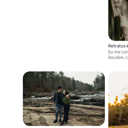
objetivo é capturar conexões genuínas,
momentos alegres e memórias que
vocês valorizarão por gerações.
Retratos 
Eu me con
boudoir, c
vida.