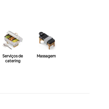
Serviços de
Massagem
Maquiagem
Hai
catering