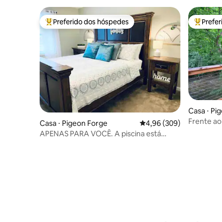
pessoas
Preferido dos hóspedes
Prefe
Entre os melhores preferidos dos hóspedes
Entre os
Casa ⋅ Pi
Frente ao
Casa ⋅ Pigeon Forge
4,96 de uma avaliação m
4,96 (309)
Sem estr
APENAS PARA VOCÊ. A piscina está
aberta!