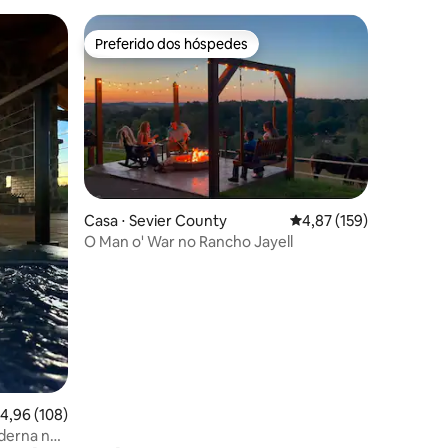
Preferido dos hóspedes
os hóspedes
Preferido dos hóspedes
Casa ⋅ Sevier County
4,87 de uma avaliação 
4,87 (159)
ções
O Man o' War no Rancho Jayell
,96 de uma avaliação média de 5, 108 avaliações
4,96 (108)
derna nas