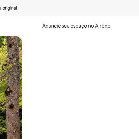
 original
Anuncie seu espaço no Airbnb
 deslizando o dedo na tela.