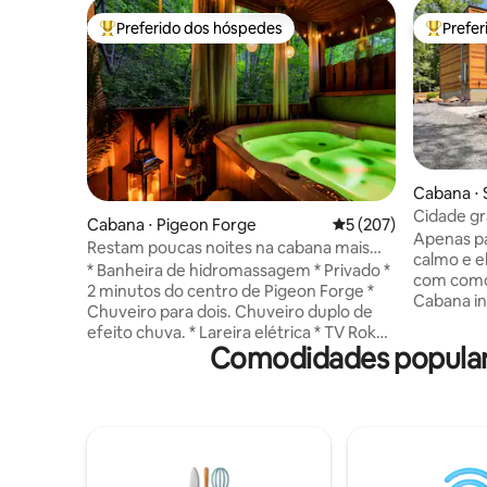
Preferido dos hóspedes
Prefe
Entre os melhores preferidos dos hóspedes
Entre os
Cabana ⋅ S
Cidade g
Cabana ⋅ Pigeon Forge
5 de uma avaliação m
5 (207)
Apenas pa
Restam poucas noites na cabana mais
calmo e e
bem avaliada, apenas para adultos
* Banheira de hidromassagem * Privado *
com comod
2 minutos do centro de Pigeon Forge *
Cabana i
Chuveiro para dois. Chuveiro duplo de
lago, tra
efeito chuva. * Lareira elétrica * TV Roku
permitido
Comodidades popular
de 50 polegadas * Máquina lava e seca *
Banheira 
Fornecemos materiais de limpeza extras
Lareira a g
* Shampoo, condicionador, sabonete
Assentos 
líquido para o corpo, todos fornecidos *
grelha d
Roupões fornecidos * Keurig com k-cups
de milho 
e creme fornecidos (8 cápsulas) * O
sanitário
assento sanitário com bidê mantém as
aquecido,