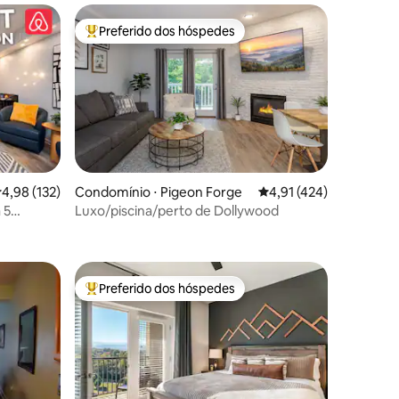
Preferido dos hóspedes
os hóspedes
Entre os melhores preferidos dos hóspedes
,98 de uma avaliação média de 5, 132 avaliações
4,98 (132)
Condomínio ⋅ Pigeon Forge
4,91 de uma avaliação 
4,91 (424)
 5
Luxo/piscina/perto de Dollywood
ções
Preferido dos hóspedes
os hóspedes
Entre os melhores preferidos dos hóspedes