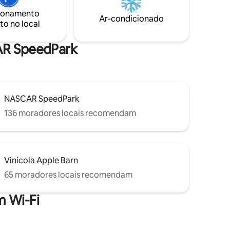
rto loft
transpire na sauna de infravermelho,
ionamento
minutos
estabeleça um novo recorde no
Ar-condicionado
to no local
 com
fliperama, descontraia na banheira de
megantes
hidromassagem e crie memórias
inesquecíveis.
CAR SpeedPark
NASCAR SpeedPark
136 moradores locais recomendam
Vinícola Apple Barn
65 moradores locais recomendam
 Wi-Fi