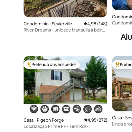
Condomíni
Condomín
Condomínio ⋅ Sevierville
4,98 de uma avaliação m
4,98 (148)
king | Es
River Dreams - unidade tranquila à beira
Alu
do rio no piso inferior
Preferido dos hóspedes
Prefe
Entre os melhores preferidos dos hóspedes
Entre os
Casa ⋅ Sev
Casa ⋅ Pigeon Forge
4,95 de uma avaliação m
4,95 (272)
Linda pro
Localização Prime PF - sem Rds-
estimação
DollyWood- Island