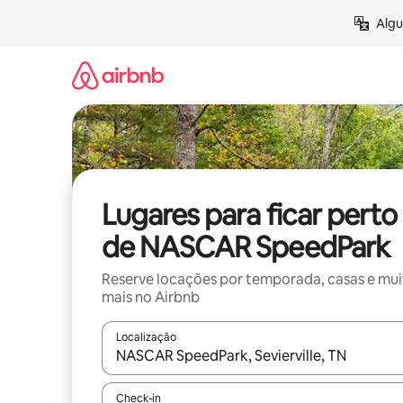
Pular
Algu
para
o
conteúdo
Lugares para ficar perto
de NASCAR SpeedPark
Reserve locações por temporada, casas e mu
mais no Airbnb
Localização
Quando os resultados estiverem disponíveis, expl
Check-in