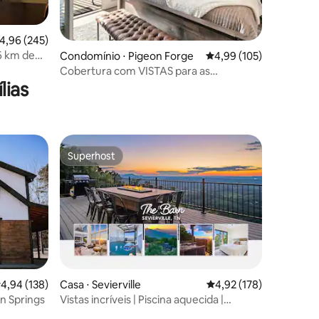
ções
,96 de uma avaliação média de 5, 245 avaliações
4,96 (245)
,6 km de
Condomínio ⋅ Pigeon Forge
4,99 de uma avaliação 
4,99 (105)
Cobertura com VISTAS para as
lias
Montanhas Rochosas *2 piscinas e
banheira de hidromassagem*Na Parkway
Superhost
Superhost
ções
,94 de uma avaliação média de 5, 138 avaliações
4,94 (138)
Casa ⋅ Sevierville
4,92 de uma avaliação 
4,92 (178)
n Springs
Vistas incríveis | Piscina aquecida |
Cozinha gourmet