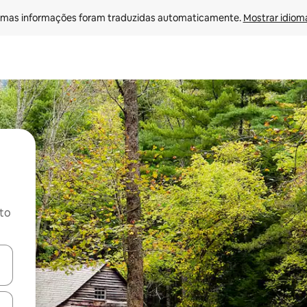
mas informações foram traduzidas automaticamente. 
Mostrar idioma
ito
ore-os usando as seta para cima e para baixo do teclado ou tocando e