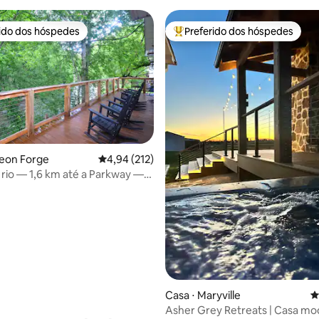
rido dos hóspedes
Preferido dos hóspedes
 melhores preferidos dos hóspedes
Entre os melhores preferidos d
geon Forge
4,94 de uma avaliação média de 5, 212 avalia
4,94 (212)
 rio — 1,6 km até a Parkway —
édia de 5, 309 avaliações
adas íngremes
Casa ⋅ Maryville
4
Asher Grey Retreats | Casa mo