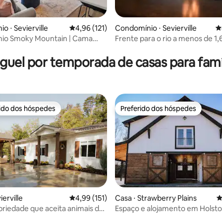
o ⋅ Sevierville
4,96 de uma avaliação média de 5, 121 avalia
4,96 (121)
Condomínio ⋅ Sevierville
4
io Smoky Mountain | Cama
Frente para o rio a menos de 1
édia de 5, 148 avaliações
tacionamento gratuito
Pigeon Forge!
guel por temporada de casas para famí
rido dos hóspedes
Preferido dos hóspedes
 melhores preferidos dos hóspedes
Preferido dos hóspedes
ierville
4,99 de uma avaliação média de 5, 151 avalia
4,99 (151)
Casa ⋅ Strawberry Plains
4
édia de 5, 272 avaliações
priedade que aceita animais de
Espaço e alojamento em Holsto
 com capacidade para 6