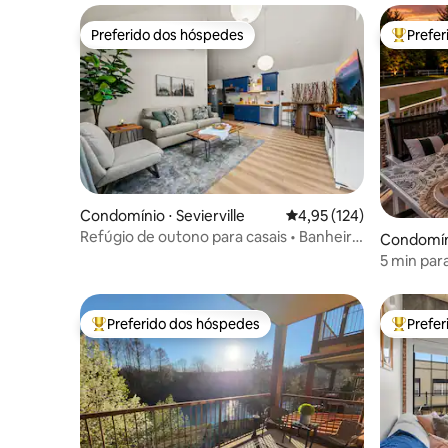
Preferido dos hóspedes
Prefe
Preferido dos hóspedes
Entre os
Condomínio ⋅ Sevierville
4,95 de uma avaliação m
4,95 (124)
Refúgio de outono para casais • Banheira
Condomíni
de hidromassagem • Fogueira
5 min par
GRÁTIS di
Preferido dos hóspedes
Prefe
Entre os melhores preferidos dos hóspedes
Entre os