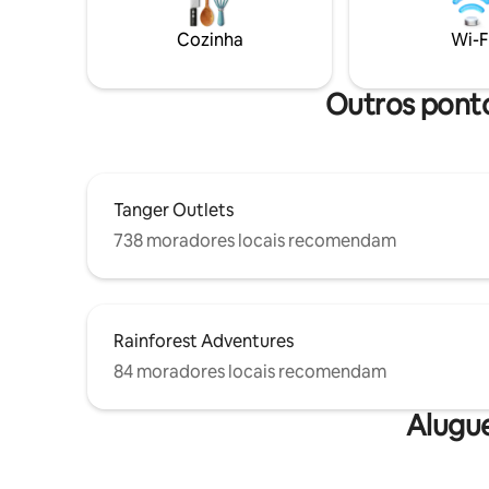
coisas extremamente limpas, com
moviment
aquecedor de assento, ciclos de lavagem
Cozinha
Wi-F
size Slee
e secadora. * Caixa de som Bluetooth *
crianças,
Wi-Fi rápido *Churrasqueira a carvão
*Complemento: pacote Spicy e Romance
Outros ponto
Tanger Outlets
738 moradores locais recomendam
Rainforest Adventures
84 moradores locais recomendam
Alugu