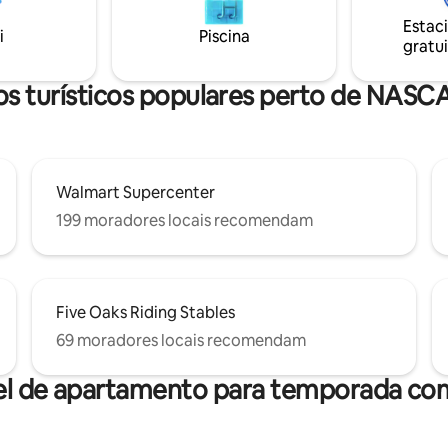
Acomoda duas pessoas: um qua
o e Bluetooth. Cama queen
Estac
com cama king size. A poucos 
i
Piscina
p Number. Não são permitidos
gratui
de Dollywood e Pigeon Forge,
 bebês ou animais de estimação
Gatlinburg e as Montanhas Fu
por perto.
s turísticos populares perto de NAS
Walmart Supercenter
199 moradores locais recomendam
Five Oaks Riding Stables
69 moradores locais recomendam
el de apartamento para temporada com