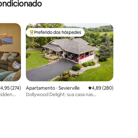
ondicionado
Preferido dos hóspedes
os hóspedes
Entre os melhores preferidos dos hóspedes
,95 de uma avaliação média de 5, 274 avaliações
4,95 (274)
Apartamento ⋅ Sevierville
4,89 de uma avaliação m
4,89 (280)
Hidden
Dollywood Delight: sua casa nas
montanhas Great Smoky!