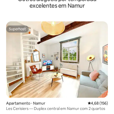
excelentes em Namur
Superhost
Superhost
Apartamento ⋅ Namur
4,68 de uma av
4,68 (156)
Les Cerisiers — Duplex central em Namur com 2 quartos