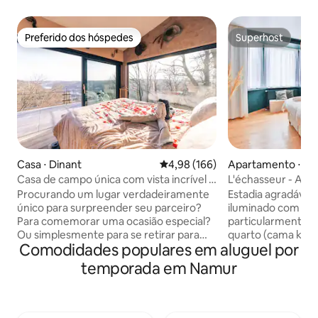
Preferido dos hóspedes
Superhost
Preferido dos hóspedes
Superhost
Casa ⋅ Dinant
4,98 de uma avaliação média de 
4,98 (166)
Apartamento ⋅ N
Casa de campo única com vista incrível e
L'échasseur - Ac
bem-estar privado
decoração elegan
Procurando um lugar verdadeiramente
Estadia agradáve
único para surpreender seu parceiro?
iluminado com de
Para comemorar uma ocasião especial?
particularmente elegante C
Ou simplesmente para se retirar para
quarto (cama king-
Comodidades populares em aluguel por
um local tranquilo depois de um dia
totalmente equipa
estressante? Então venha para El
de lavar louça, cafe
temporada em Namur
Clandestino - Luna, localizado no meio
chuveiro, sala de 
de uma Reserva Natural a 5 minutos do
de jantar e banheiro. Localizado
Centro da maravilhosa cidade de Dinant.
minutos a pé da ci
Você vai se sentar no topo de uma colina
Namur, a 5 minuto