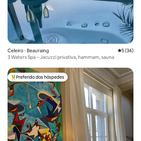
Celeiro ⋅ Beauraing
5 de uma a
5 (34)
3 Waters Spa – Jacuzzi privativa, hammam, sauna
Preferido dos hóspedes
Entre os melhores preferidos dos hóspedes