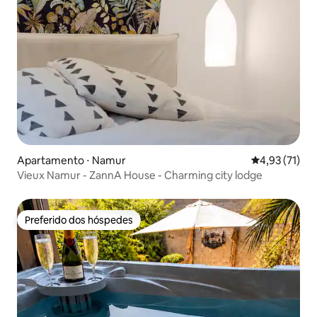
Apartamento ⋅ Namur
4,93 de uma a
4,93 (71)
Vieux Namur - ZannA House - Charming city lodge
Preferido dos hóspedes
Preferido dos hóspedes