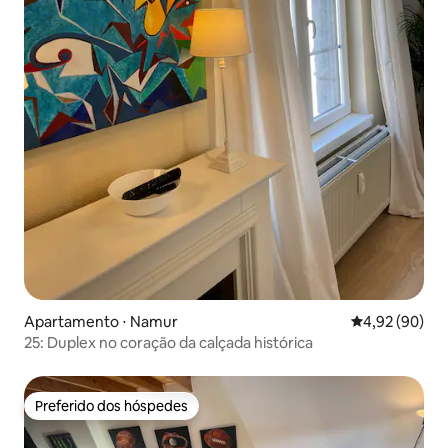
Apartamento ⋅ Namur
4,92 de uma a
4,92 (90)
25: Duplex no coração da calçada histórica
Preferido dos hóspedes
Preferido dos hóspedes