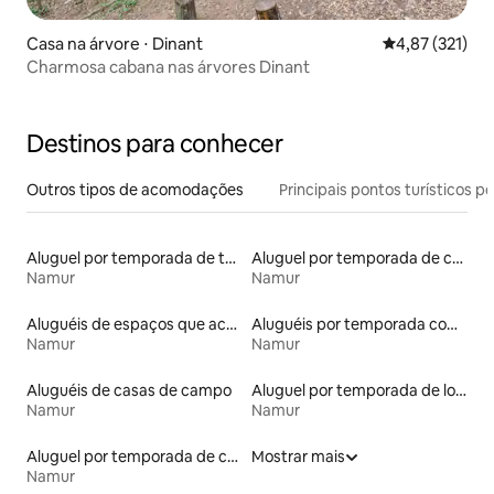
Casa na árvore ⋅ Dinant
4,87 de uma av
4,87 (321)
Charmosa cabana nas árvores Dinant
Destinos para conhecer
Outros tipos de acomodações
Principais pontos turísticos po
Aluguel por temporada de townhouses
Aluguel por temporada de castelos
Namur
Namur
Aluguéis de espaços que aceitam animais de estimação
Aluguéis por temporada com suítes privativas
Namur
Namur
Aluguéis de casas de campo
Aluguel por temporada de lofts
Namur
Namur
Aluguel por temporada de casas na árvore
Mostrar mais
Namur