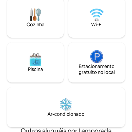
com uma vista surpreendente sobre a
de trem 300m e 4
cidade enquanto simultaneamente está
ônibus a 5 metro
no meio da floresta! A casa de campo
Incluído: Wi-Fi, TV
está totalmente equipada com seu
leite, açúcar, do
Cozinha
Wi-Fi
próprio poço de água privativo, Netflix,
privado Acomoda
lareira
Estacionamento
Piscina
gratuito no local
Ar-condicionado
Outros aluguéis por temporada