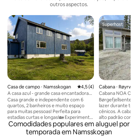
outros aspectos.
Superhost
Superhost
Casa de campo ⋅ Namsskogan
4,5 de uma avaliação média d
4,5 (4)
Cabana ⋅ Røyrvik
A casa azul - grande casa encantadora
Cabana NOA Centr
em Skorovatn
Casa grande e independente com 6
Børgefjellsenteret
quartos, 2 banheiros e muito espaço
lazer durante tod
para muitas pessoas! Perfeita para
cênicos. A caban
estadias curtas e longas!🏡 Experimente
alto padrão com t
Comodidades populares em aluguel por
tudo o que a região tem a oferecer: 🪵
equipamentos e m
Acesso a um lavvo à beira do lago 🫎
pessoas/ 2 família
temporada em Namsskogan
Excelentes terrenos para caminhadas e
há uma bela nature