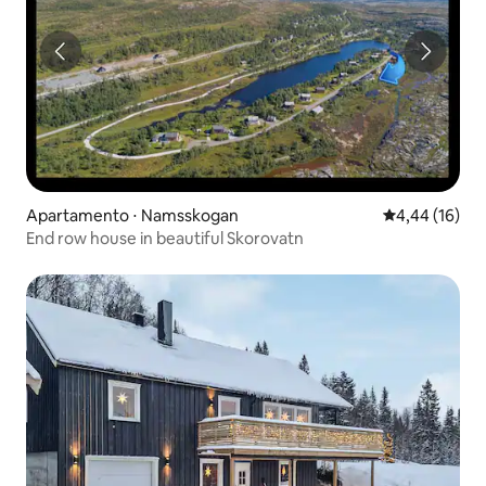
Apartamento ⋅ Namsskogan
4,44 de uma a
4,44 (16)
End row house in beautiful Skorovatn