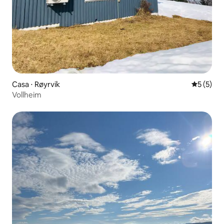
Casa ⋅ Røyrvik
5 de uma 
5 (5)
Vollheim