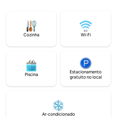
caça 🎣 Vários lagos de pesca populares
natação, pesca, c
❄️ Pistas de scooter e pistas de esqui
trilhas de esqui, 
preparadas 🚵‍♂️ Muitas áreas excelentes
aberto. Nova inst
para ciclismo de montanha 🐻 Park
boa temperatura 
Nordica (Parque Familiar Namsskogan)
Sentrum, a 4 km d
⛷️ Centro de esqui Bjørgan 🥾
encontrará informa
Fantásticas oportunidades de
varejo, estação d
Cozinha
Wi-Fi
caminhadas durante todo o ano 300
eletricidade, ativi
metros até uma loja aberta 24 horas e a
edredom e capas 
apenas alguns passos do Sjenkestova
lavagem são organi
(pub🍺)
Estacionamento
Piscina
gratuito no local
Ar-condicionado