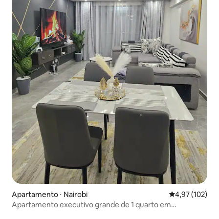
Apartamento ⋅ Nairobi
4,97 de uma av
4,97 (102)
Apartamento executivo grande de 1 quarto em
Lavington/Kilimani