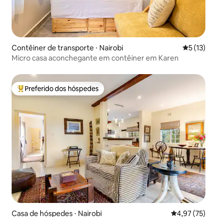
Contêiner de transporte ⋅ Nairobi
5 de uma a
5 (13)
Micro casa aconchegante em contêiner em Karen
Preferido dos hóspedes
Entre os melhores preferidos dos hóspedes
Casa de hóspedes ⋅ Nairobi
4,97 de uma a
4,97 (75)