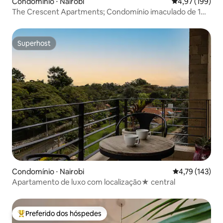
Condomínio ⋅ Nairobi
4,97 de uma av
4,97 (199)
The Crescent Apartments; Condomínio imaculado de 1
cama
Superhost
Superhost
Condomínio ⋅ Nairobi
4,79 de uma av
4,79 (143)
Apartamento de luxo com localização★ central
Preferido dos hóspedes
Entre os melhores preferidos dos hóspedes