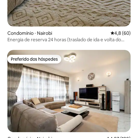
Condomínio ⋅ Nairobi
4,8 de uma a
4,8 (60)
Energia de reserva 24 horas (traslado de ida e volta do
aeroporto)
Preferido dos hóspedes
Preferido dos hóspedes