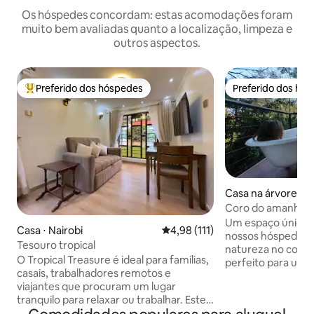
Os hóspedes concordam: estas acomodações foram
muito bem avaliadas quanto a localização, limpeza e
outros aspectos.
Preferido dos hóspedes
Preferido dos hó
Entre os melhores preferidos dos hóspedes
Preferido dos hó
Casa na árvore ⋅ N
Coro do amanhece
Um espaço único c
Casa ⋅ Nairobi
4,98 de uma avaliação média de 
4,98 (111)
nossos hóspedes 
Tesouro tropical
natureza no coraçã
O Tropical Treasure é ideal para famílias,
perfeito para uma
casais, trabalhadores remotos e
romântica com aqu
viajantes que procuram um lugar
ou uma estadia pa
tranquilo para relaxar ou trabalhar. Este
procuram uma paus
bairro seguro e sereno na arborizada