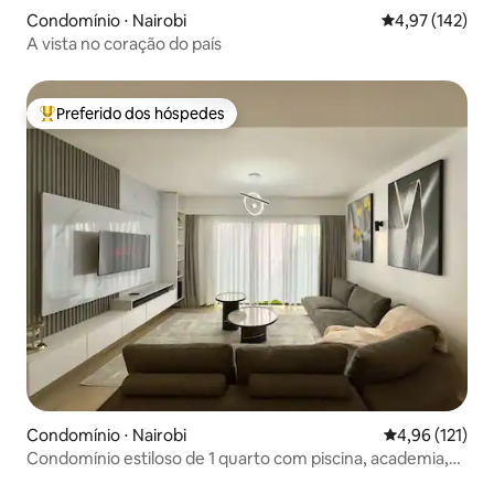
Condomínio ⋅ Nairobi
4,97 de uma av
4,97 (142)
A vista no coração do país
Preferido dos hóspedes
Entre os melhores preferidos dos hóspedes
Condomínio ⋅ Nairobi
4,96 de uma av
4,96 (121)
Condomínio estiloso de 1 quarto com piscina, academia,
estacionamento e Wi-Fi