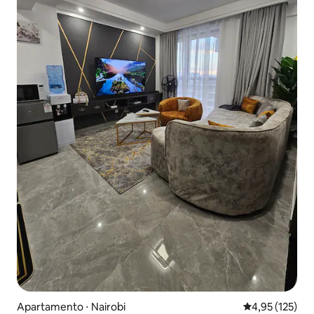
Apartamento ⋅ Nairobi
4,95 de uma av
4,95 (125)