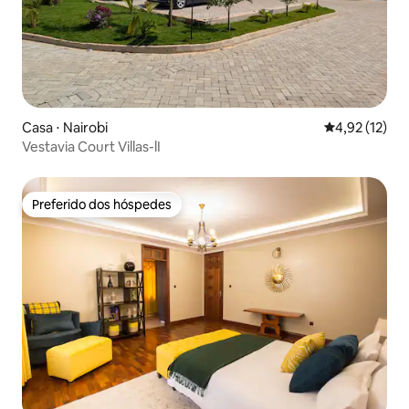
Casa ⋅ Nairobi
4,92 de uma a
4,92 (12)
Vestavia Court Villas-lI
Preferido dos hóspedes
Preferido dos hóspedes