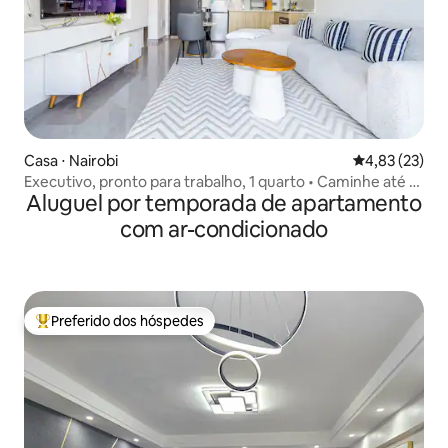
Casa ⋅ Nairobi
4,83 de uma a
4,83 (23)
Executivo, pronto para trabalho, 1 quarto • Caminhe até o
Aluguel por temporada de apartamento
shopping Junction
com ar-condicionado
Preferido dos hóspedes
Entre os melhores preferidos dos hóspedes