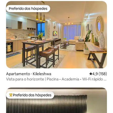
Preferido dos hóspedes
Preferido dos hóspedes
Apartamento ⋅ Kileleshwa
4,9 de uma av
4,9 (158)
Vista para o horizonte | Piscina • Academia • Wi-Fi rápido |
Sakoya One
Preferido dos hóspedes
Entre os melhores preferidos dos hóspedes