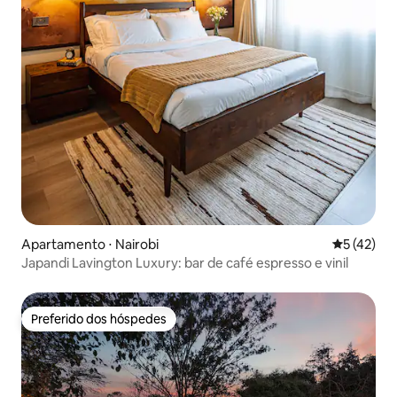
Apartamento ⋅ Nairobi
5 de uma a
5 (42)
Japandi Lavington Luxury: bar de café espresso e vinil
Preferido dos hóspedes
Preferido dos hóspedes