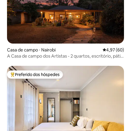
Casa de campo ⋅ Nairobi
4,97 de uma a
4,97 (60)
A Casa de campo dos Artistas - 2 quartos, escritório, pátio
incrível
Preferido dos hóspedes
Entre os melhores preferidos dos hóspedes