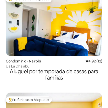
Entre os melhores preferidos dos hóspedes
Condomínio ⋅ Nairobi
4,92 de uma a
4,92 (12)
Ua La Dhalabu
Aluguel por temporada de casas para
famílias
Preferido dos hóspedes
Entre os melhores preferidos dos hóspedes