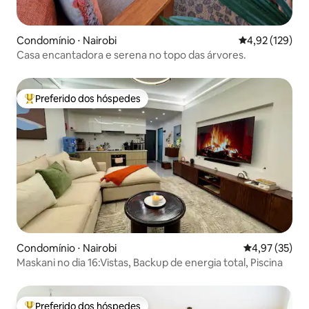
Condomínio ⋅ Nairobi
4,92 de uma av
4,92 (129)
Casa encantadora e serena no topo das árvores.
Preferido dos hóspedes
Entre os melhores preferidos dos hóspedes
Condomínio ⋅ Nairobi
4,97 de uma a
4,97 (35)
Maskani no dia 16:Vistas, Backup de energia total, Piscina
Preferido dos hóspedes