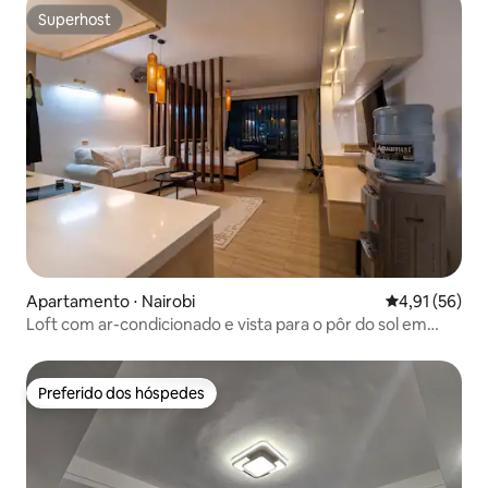
Superhost
Superhost
Apartamento ⋅ Nairobi
4,91 de uma a
4,91 (56)
Loft com ar-condicionado e vista para o pôr do sol em
Avana
Preferido dos hóspedes
Preferido dos hóspedes