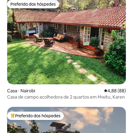
Preferido dos hóspedes
Preferido dos hóspedes
Casa ⋅ Nairobi
4,88 de uma av
4,88 (88)
Casa de campo acolhedora de 2 quartos em Mwitu, Karen
Preferido dos hóspedes
Entre os melhores preferidos dos hóspedes