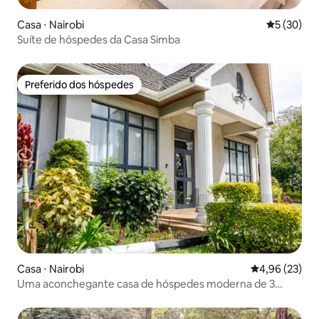
Casa ⋅ Nairobi
5 de uma a
5 (30)
Suíte de hóspedes da Casa Simba
Preferido dos hóspedes
Preferido dos hóspedes
Casa ⋅ Nairobi
4,96 de uma a
4,96 (23)
Uma aconchegante casa de hóspedes moderna de 3
camas e 4 banheiros em RUNDA