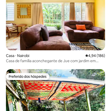
Casa ⋅ Nairobi
4,94 de uma av
4,94 (186)
Casa de família aconchegante de Jue com jardim em
Kilimani
Preferido dos hóspedes
Preferido dos hóspedes