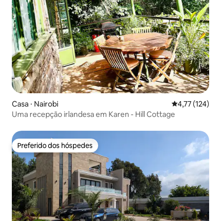
Casa ⋅ Nairobi
4,77 de uma av
4,77 (124)
Uma recepção irlandesa em Karen - Hill Cottage
Preferido dos hóspedes
Preferido dos hóspedes