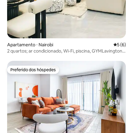
Apartamento ⋅ Nairobi
5 de uma 
5 (6)
2 quartos; ar condicionado, Wi-Fi, piscina, GYMLavington-
14º andar
Preferido dos hóspedes
Preferido dos hóspedes