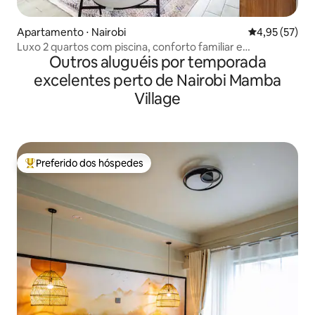
Apartamento ⋅ Nairobi
4,95 de uma a
4,95 (57)
Luxo 2 quartos com piscina, conforto familiar e
Outros aluguéis por temporada
comodidades sociais
excelentes perto de Nairobi Mamba
Village
Preferido dos hóspedes
Entre os melhores preferidos dos hóspedes