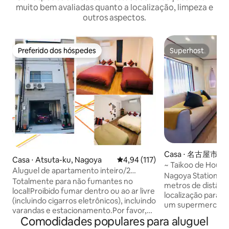
muito bem avaliadas quanto a localização, limpeza e
outros aspectos.
Preferido dos hóspedes
Superhost
Preferido dos hóspedes
Superhost
Casa ⋅ 名古屋市太
Casa ⋅ Atsuta-ku, Nagoya
4,94 de uma avaliação média de 
4,94 (117)
~ Taikoo de Hous
Aluguel de apartamento inteiro/2
gratuito, 8 minuto
Nagoya Station Tai
minutos da Estação Nagoya/9 minutos a
Totalmente para não fumantes no
Nagoya, 3 minutos 
metros de distânc
pé da Estação
local!Proibido fumar dentro ou ao ar livre
sem transferência,
localização para 7 a
Kanayama/Estacionamento gratuito no
(incluindo cigarros eletrônicos), incluindo
conveniente para 
um supermercado
local para 1 carro/Máximo 8
varandas e estacionamento.Por favor,
proximidades, e es
pessoas/Proibido fumar em todos os
Comodidades populares para aluguel
entenda. * São 2 banheiros Tenha a casa
para que você pos
ambientes