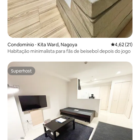
Condomínio ⋅ Kita Ward, Nagoya
4,62 de uma a
4,62 (21)
Habitação minimalista para fãs de beisebol depois do jogo
Superhost
Superhost