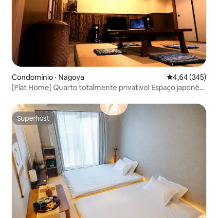
Condomínio ⋅ Nagoya
4,64 de uma ava
4,64 (345)
[Plat Home] Quarto totalmente privativo! Espaço japonês
próximo ao Nagoya Dome, em frente à estação de
Osone.
Superhost
Superhost