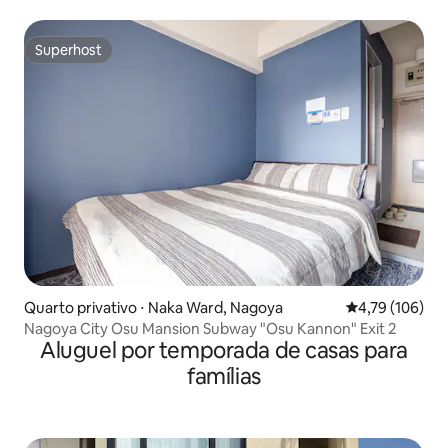
perto da estação de Nagoya, com Wi-Fi de alta velocidade
em todo o edifício
Superhost
Superhost
Quarto privativo ⋅ Naka Ward, Nagoya
4,79 de uma av
4,79 (106)
Nagoya City Osu Mansion Subway "Osu Kannon" Exit 2
Aluguel por temporada de casas para
famílias