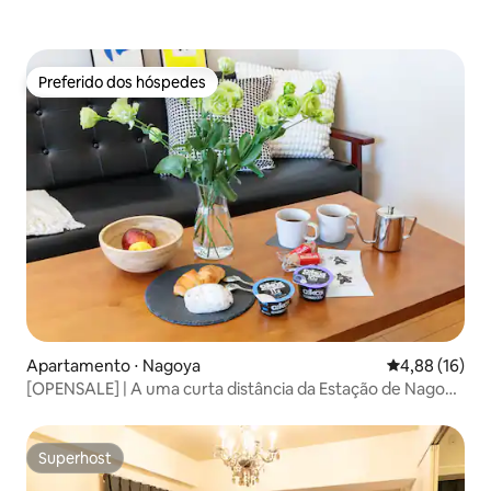
Preferido dos hóspedes
Preferido dos hóspedes
Apartamento ⋅ Nagoya
4,88 de uma a
4,88 (16)
[OPENSALE] | A uma curta distância da Estação de Nagoya
| Conveniente para passeios turísticos em Nagoya |
Estadias de longa duração bem-vindas | Casal · Viagem
feminina [máximo 3 pessoas]
Superhost
Superhost