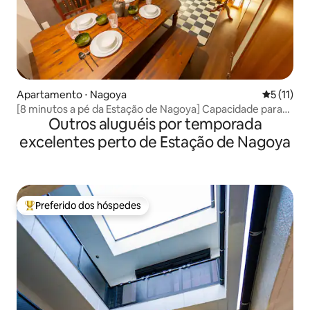
Apartamento ⋅ Nagoya
5 de uma a
5 (11)
[8 minutos a pé da Estação de Nagoya] Capacidade para
Outros aluguéis por temporada
até 9 pessoas! Excelente acesso | Com veículo elétrico |
Quarto estilo ocidental com decoração antiga |
excelentes perto de Estação de Nagoya
Preferido dos hóspedes
Entre os melhores preferidos dos hóspedes