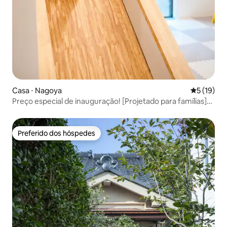
Casa ⋅ Nagoya
5 de uma a
5 (19)
Preço especial de inauguração! [Projetado para famílias]
Kids Park | 10 pessoas | 7 minutos a pé da estação | Acesso
direto de Centrair | Com estacionamento
Preferido dos hóspedes
Preferido dos hóspedes