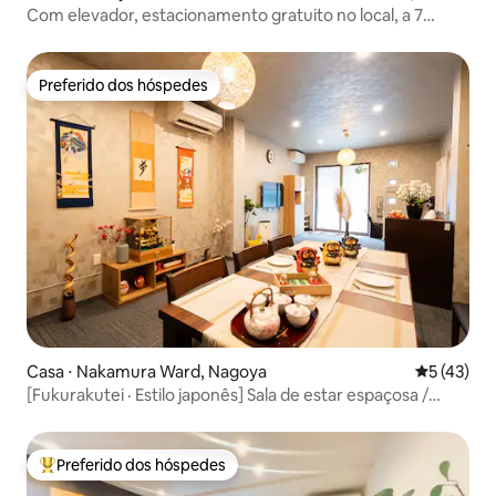
Com elevador, estacionamento gratuito no local, a 7
minutos da estação de Nagoya
Preferido dos hóspedes
Preferido dos hóspedes
Casa ⋅ Nakamura Ward, Nagoya
5 de uma a
5 (43)
[Fukurakutei · Estilo japonês] Sala de estar espaçosa /
perto da estação de Nagoya / máximo de 12 pessoas /
estacionamento gratuito / ideal para famílias e grupos /
banheiros em todos os andares
Preferido dos hóspedes
Entre os melhores preferidos dos hóspedes