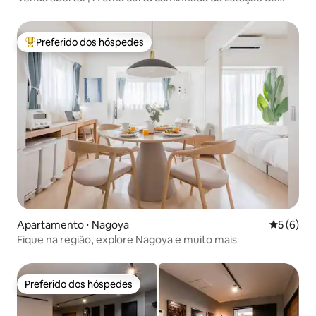
Nagoya | 7F com vista para a esquina | Estadias de longa
duração bem-vindas | Casais e famílias
Preferido dos hóspedes
Entre os melhores preferidos dos hóspedes
Apartamento ⋅ Nagoya
5 de uma 
5 (6)
Fique na região, explore Nagoya e muito mais
Preferido dos hóspedes
Preferido dos hóspedes