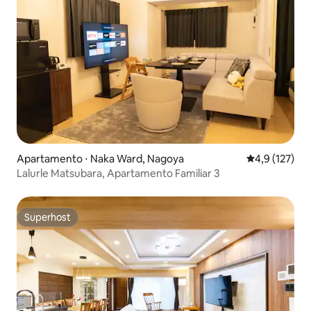
Apartamento ⋅ Naka Ward, Nagoya
4,9 de uma av
4,9 (127)
Lalurle Matsubara, Apartamento Familiar 3
Superhost
Superhost