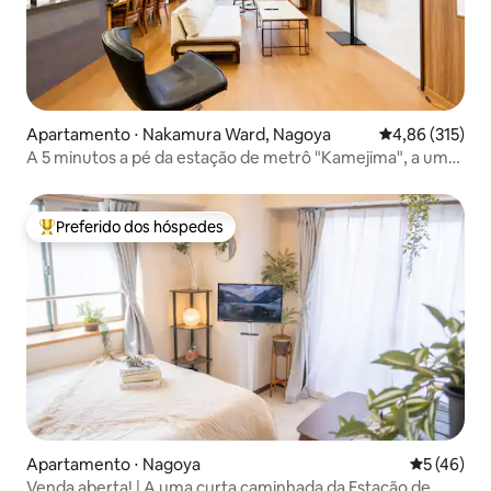
Apartamento ⋅ Nakamura Ward, Nagoya
4,86 de uma av
4,86 (315)
A 5 minutos a pé da estação de metrô "Kamejima", a uma
curta distância a pé da estação de Nagoya, Palace Meieki
Nishi 103
Preferido dos hóspedes
Entre os melhores preferidos dos hóspedes
Apartamento ⋅ Nagoya
5 de uma a
5 (46)
Venda aberta! | A uma curta caminhada da Estação de