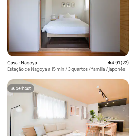
Casa ⋅ Nagoya
4,91 de uma a
4,91 (22)
Estação de Nagoya a 15 min / 3 quartos / família / japonês
Superhost
Superhost