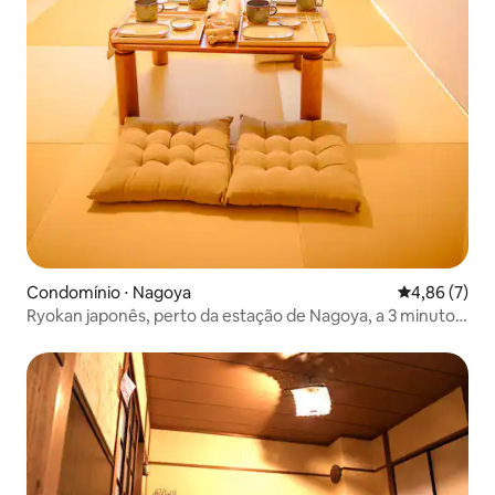
Condomínio ⋅ Nagoya
4,86 de uma 
4,86 (7)
Ryokan japonês, perto da estação de Nagoya, a 3 minutos
a pé do metrô, capacidade máxima de 4 pessoas
(recomendado para 2 a 3 pessoas)