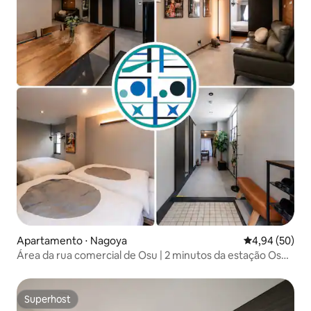
Apartamento ⋅ Nagoya
4,94 de uma a
4,94 (50)
Área da rua comercial de Osu | 2 minutos da estação Osu
Kannon | 90㎡ de um andar inteiro | 2 quartos 6 camas | 2
banheiros 2 toaletes | até 8 pessoas
Superhost
Superhost