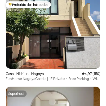
Preferido dos hóspedes
Entre os melhores preferidos dos hóspedes
Casa ⋅ Nishi-ku, Nagoya
4,97 de uma av
4,97 (150)
FunHome NagoyaCastle｜1F Private・Free Parking・Wi-
Fi
Superhost
Superhost