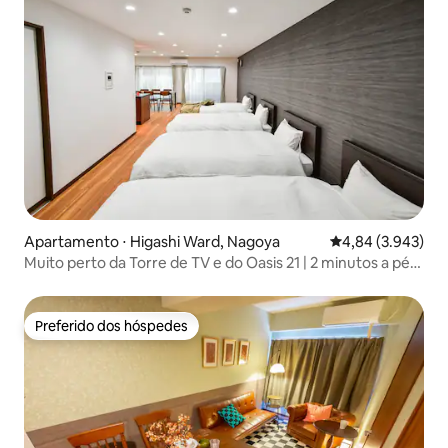
Apartamento ⋅ Higashi Ward, Nagoya
4,84 de uma aval
4,84 (3.943)
Muito perto da Torre de TV e do Oasis 21 | 2 minutos a pé
da Estação Hisaya-Odori | 4 minutos de metrô até a
Estação Nagoya | Va...
Preferido dos hóspedes
Preferido dos hóspedes