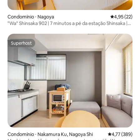
Condomínio ⋅ Nagoya
4,95 de uma a
4,95 (22)
"Wa" Shinsaka 902 | 7 minutos a pé da estação Shinsaka |
Máximo 4 pessoas | Banheiro e toalete separados |
Máquina de lavar com secador | Fechadura automática de
segurança
Superhost
Superhost
Condomínio ⋅ Nakamura Ku, Nagoya Shi
4,77 de uma av
4,77 (389)