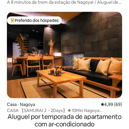
A 8 minutos de trem da estação de Nagoya! / Aluguel de
um prédio para até 10 pessoas / Com sauna de tenda
Preferido dos hóspedes
Entre os melhores preferidos dos hóspedes
Casa ⋅ Nagoya
4,99 de uma av
4,99 (69)
CASA 【SAMURAI 2・2Days】★10Min Nagoya
Aluguel por temporada de apartamento
Sta★Max8ppl★
com ar-condicionado