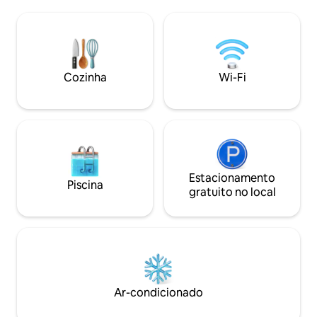
banheiro, possui um alto-falante para
convenientes: a pr
música. Graças à "SIRI", os hóspedes
serviços de check
podem controlar os alto-falantes
privativos, elevad
(música, informações meteorológicas,
quartos familiare
etc.), o ar condicionado e as TVs por voz.
privado gratuito no
O apartamento é sem contato - Keypad,
Altamente avaliad
Cozinha
Wi-Fi
está localizado no centro da cidade de
quarto, localizaçã
Košice, perto do McDonald's.
conforto do quart
Estacionamento
Piscina
gratuito no local
Ar-condicionado