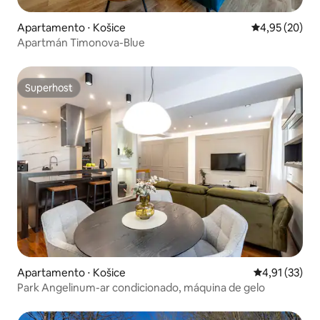
Apartamento ⋅ Košice
4,95 de uma a
4,95 (20)
Apartmán Timonova-Blue
Superhost
Superhost
Apartamento ⋅ Košice
4,91 de uma a
4,91 (33)
Park Angelinum-ar condicionado, máquina de gelo