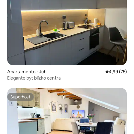
Apartamento ⋅ Juh
4,99 de uma a
4,99 (75)
Elegante byt blízko centra
Superhost
Superhost