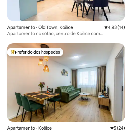
Apartamento ⋅ Old Town, Košice
4,93 de uma a
4,93 (14)
Apartamento no sótão, centro de Košice com
estacionamento
Preferido dos hóspedes
Entre os melhores preferidos dos hóspedes
Apartamento ⋅ Košice
5 de uma a
5 (24)