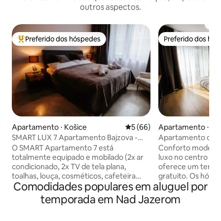
outros aspectos.
Preferido dos hóspedes
Preferido dos hó
Entre os melhores preferidos dos hóspedes
Preferido dos hó
Apartamento ⋅ Košice
5 de uma avaliação média de
5 (66)
Apartamento ⋅ Ko
SMART LUX 7 Apartamento Bajzova -
Apartamento de l
centrum, AC 2x
cidade 2- estacio
O SMART Apartamento 7 está
Conforto moderno
totalmente equipado e mobilado (2x ar
luxo no centro da
condicionado, 2x TV de tela plana,
oferece um terraç
toalhas, louça, cosméticos, cafeteira
gratuito. Os hósp
Comodidades populares em aluguel por
com café em grão, SodaStream, água
condicionado, um
mineral, gelo, chinelos, máquina de lavar,
uma máquina de la
temporada em Nad Jazerom
secadora, varanda...), possui uma casa
apartamento dispõ
inteligente, cada quarto, incluindo o
com sofá e área de jantar.