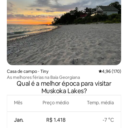
Casa de campo ⋅ Tiny
4,96 de uma av
4,96 (170)
As melhores férias na Baía Georgiana
Qual é a melhor época para visitar
Muskoka Lakes?
Mês
Preço médio
Temp. média
Jan.
R$ 1.418
-7 °C