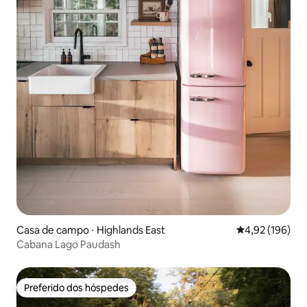
Casa de campo ⋅ Highlands East
4,92 de uma av
4,92 (196)
Cabana Lago Paudash
Preferido dos hóspedes
Preferido dos hóspedes