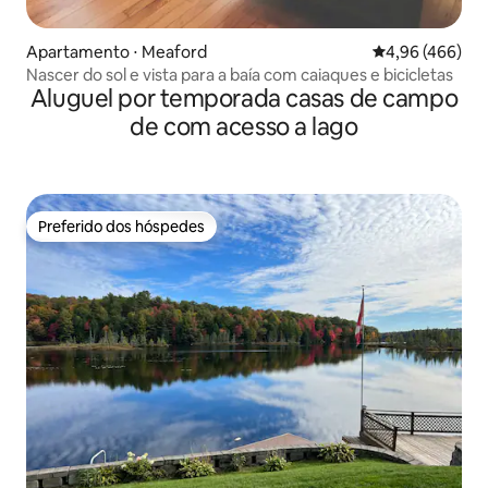
Apartamento ⋅ Meaford
4,96 de uma ava
4,96 (466)
Nascer do sol e vista para a baía com caiaques e bicicletas
Aluguel por temporada casas de campo
de com acesso a lago
Preferido dos hóspedes
Preferido dos hóspedes