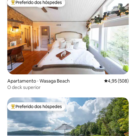
Preferido dos hóspedes
Entre os melhores preferidos dos hóspedes
Apartamento ⋅ Wasaga Beach
4,95 de uma ava
4,95 (508)
O deck superior
Preferido dos hóspedes
Entre os melhores preferidos dos hóspedes