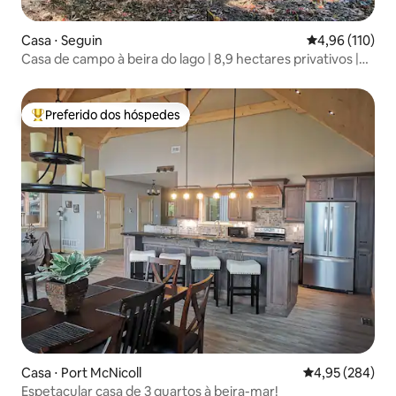
Casa ⋅ Seguin
4,96 de uma av
4,96 (110)
Casa de campo à beira do lago | 8,9 hectares privativos |
Banheira de hidromassagem
Preferido dos hóspedes
Entre os melhores preferidos dos hóspedes
Casa ⋅ Port McNicoll
4,95 de uma ava
4,95 (284)
Espetacular casa de 3 quartos à beira-mar!