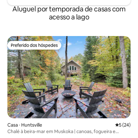
Aluguel por temporada de casas com
acesso a lago
Preferido dos hóspedes
Preferido dos hóspedes
Casa ⋅ Huntsville
5 de uma a
5 (24)
Chalé à beira-mar em Muskoka | canoas, fogueira e
churrasco