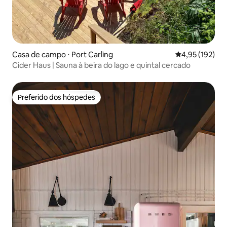
Casa de campo ⋅ Port Carling
4,95 de uma av
4,95 (192)
Cider Haus | Sauna à beira do lago e quintal cercado
Preferido dos hóspedes
Preferido dos hóspedes