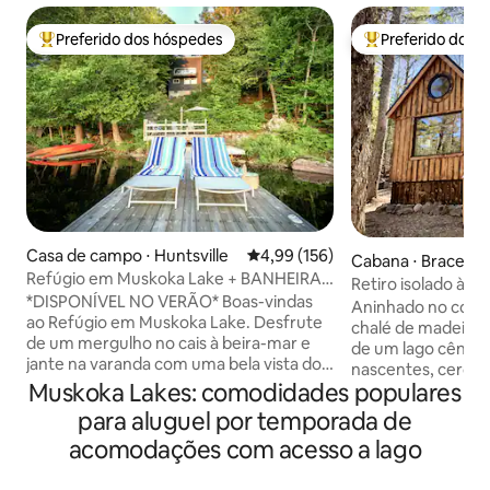
Preferido dos hóspedes
Preferido dos 
Entre os melhores preferidos dos hóspedes
Entre os melhore
Casa de campo ⋅ Huntsville
4,99 de uma avaliação média de 
4,99 (156)
Cabana ⋅ Bracebri
Refúgio em Muskoka Lake + BANHEIRA
Retiro isolado à be
DE HIDROMASSAGEM/À beira
*DISPONÍVEL NO VERÃO* Boas-vindas
Hideaway
Aninhado no cora
d'água/Fogueiras
ao Refúgio em Muskoka Lake. Desfrute
chalé de madeira a
de um mergulho no cais à beira-mar e
de um lago cênico
jante na varanda com uma bela vista do
nascentes, cercad
lago. Em seguida, mergulhe na banheira
Muskoka Lakes: comodidades populares
floresta privada. 
de hidromassagem coberta pelo gazebo
Bracebridge, desf
para aluguel por temporada de
(faça chuva ou faça sol), coma
lago e da beleza 
acomodações com acesso a lago
marshmallows na fogueira e divirta-se
perto das comodid
com jogos de tabuleiro clássicos. Um
locais e restauran
chalé boutique para as 4 estações,