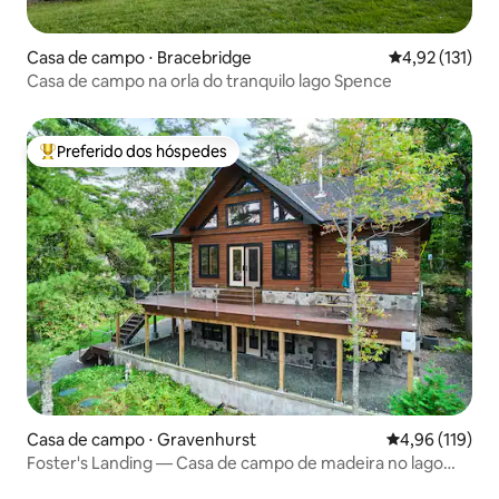
Casa de campo ⋅ Bracebridge
4,92 de uma av
4,92 (131)
Casa de campo na orla do tranquilo lago Spence
Preferido dos hóspedes
Entre os melhores preferidos dos hóspedes
Casa de campo ⋅ Gravenhurst
4,96 de uma av
4,96 (119)
Foster's Landing — Casa de campo de madeira no lago
Muskoka