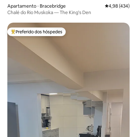
Apartamento ⋅ Bracebridge
4,98 de uma av
4,98 (434)
Chalé do Rio Muskoka — The King's Den
Preferido dos hóspedes
Entre os melhores preferidos dos hóspedes