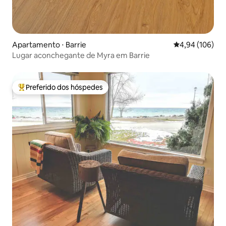
Apartamento ⋅ Barrie
4,94 de uma av
4,94 (106)
Lugar aconchegante de Myra em Barrie
Preferido dos hóspedes
Entre os melhores preferidos dos hóspedes