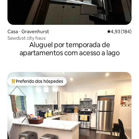
Casa ⋅ Gravenhurst
4,93 de uma av
4,93 (184)
Sawdust city haus
Aluguel por temporada de
apartamentos com acesso a lago
Preferido dos hóspedes
Entre os melhores preferidos dos hóspedes