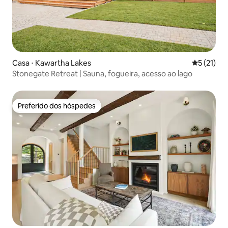
Casa ⋅ Kawartha Lakes
5 de uma a
5 (21)
Stonegate Retreat | Sauna, fogueira, acesso ao lago
Preferido dos hóspedes
Preferido dos hóspedes