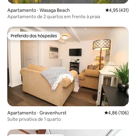
Apartamento ⋅ Wasaga Beach
4,95 de uma av
4,95 (431)
Apartamento de 2 quartos em frente à praia
Preferido dos hóspedes
Preferido dos hóspedes
Apartamento ⋅ Gravenhurst
4,86 de uma av
4,86 (106)
Suíte privativa de 1 quarto