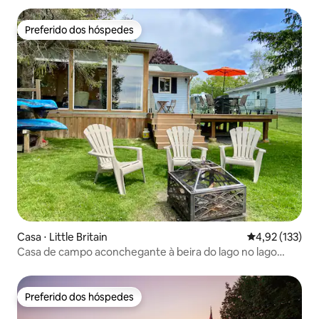
Preferido dos hóspedes
Preferido dos hóspedes
Casa ⋅ Little Britain
4,92 de uma av
4,92 (133)
Casa de campo aconchegante à beira do lago no lago
Scugog
Preferido dos hóspedes
Preferido dos hóspedes