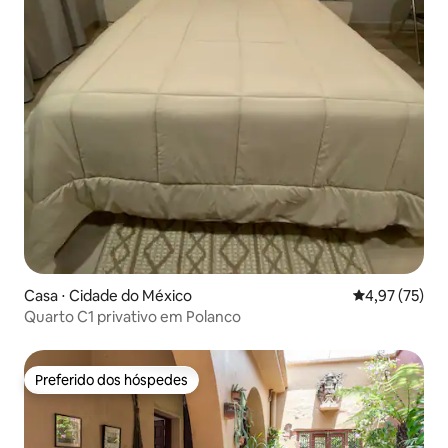
Casa ⋅ Cidade do México
4,97 de uma a
4,97 (75)
Quarto C1 privativo em Polanco
Preferido dos hóspedes
Preferido dos hóspedes