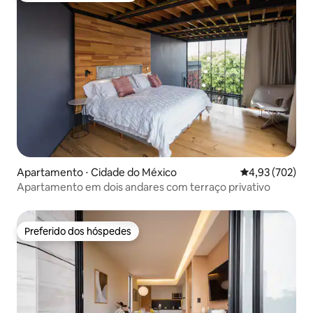
Apartamento ⋅ Cidade do México
4,93 de uma av
4,93 (702)
Apartamento em dois andares com terraço privativo
Preferido dos hóspedes
Preferido dos hóspedes