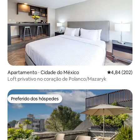
Apartamento ⋅ Cidade do México
4,84 de uma ava
4,84 (202)
Loft privativo no coração de Polanco/Mazaryk
Preferido dos hóspedes
Preferido dos hóspedes