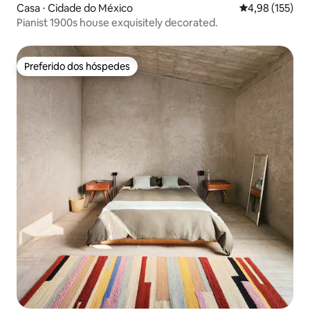
Casa ⋅ Cidade do México
4,98 de uma av
4,98 (155)
Pianist 1900s house exquisitely decorated.
Preferido dos hóspedes
Preferido dos hóspedes