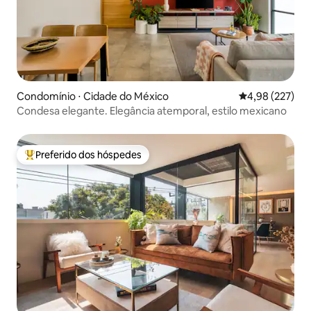
Condomínio ⋅ Cidade do México
4,98 de uma av
4,98 (227)
Condesa elegante. Elegância atemporal, estilo mexicano
Preferido dos hóspedes
Entre os melhores preferidos dos hóspedes