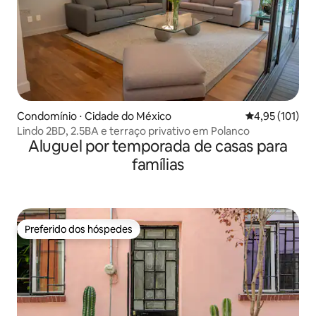
Condomínio ⋅ Cidade do México
4,95 de uma av
4,95 (101)
Lindo 2BD, 2.5BA e terraço privativo em Polanco
Aluguel por temporada de casas para
famílias
Preferido dos hóspedes
Preferido dos hóspedes