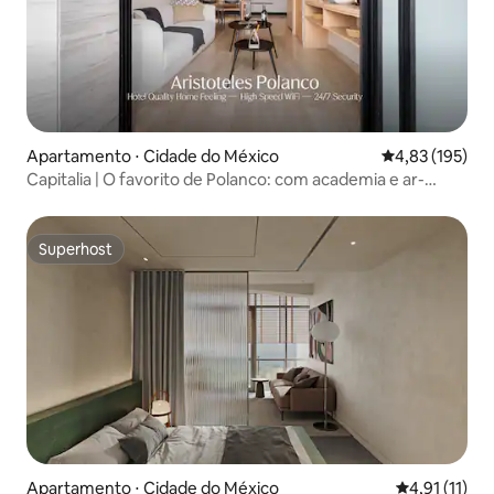
Apartamento ⋅ Cidade do México
4,83 de uma av
4,83 (195)
Capitalia | O favorito de Polanco: com academia e ar-
condicionado
Superhost
Superhost
Apartamento ⋅ Cidade do México
4,91 de uma a
4,91 (11)