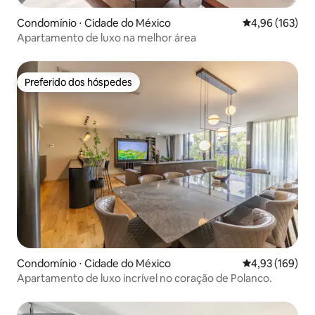
Condomínio ⋅ Cidade do México
4,96 de uma av
4,96 (163)
Apartamento de luxo na melhor área
Preferido dos hóspedes
Preferido dos hóspedes
Condomínio ⋅ Cidade do México
4,93 de uma av
4,93 (169)
Apartamento de luxo incrível no coração de Polanco.