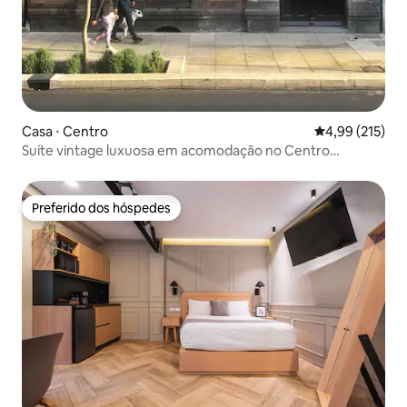
Casa ⋅ Centro
4,99 de uma av
4,99 (215)
Suíte vintage luxuosa em acomodação no Centro
Histórico
Preferido dos hóspedes
Preferido dos hóspedes