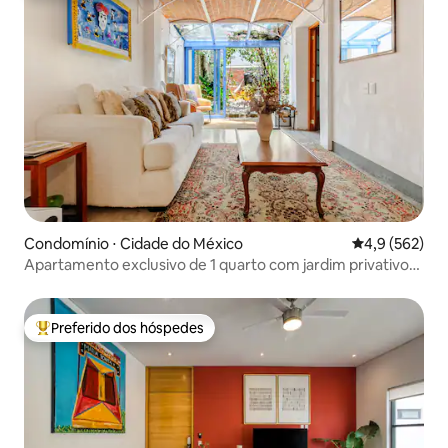
Condomínio ⋅ Cidade do México
4,9 de uma av
4,9 (562)
Apartamento exclusivo de 1 quarto com jardim privativo
em Roma Norte
Preferido dos hóspedes
Entre os melhores preferidos dos hóspedes