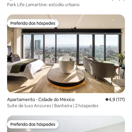
Park Life Lamartine: estúdio urbano
Preferido dos hóspedes
Preferido dos hóspedes
Apartamento ⋅ Cidade do México
4,9 de uma av
4,9 (171)
Suíte de luxo Anzures | Banheira | 2 hóspedes
Preferido dos hóspedes
Preferido dos hóspedes