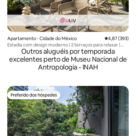
Apartamento ⋅ Cidade do México
4,87 de uma av
4,87 (393)
Estadia com design moderno | 2 terraços para relaxar |
Outros aluguéis por temporada
Área privilegiada
excelentes perto de Museu Nacional de
Antropologia - INAH
Preferido dos hóspedes
Preferido dos hóspedes