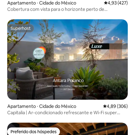
Apartamento ⋅ Cidade do México
4,93 de uma av
4,93 (427)
Cobertura com vista para o horizonte perto de
Chapultepec | Condesa
Superhost
Superhost
Apartamento ⋅ Cidade do México
4,89 de uma ava
4,89 (306)
Capitalia | Ar-condicionado refrescante e Wi-Fi super
rápido
Preferido dos hóspedes
Preferido dos hóspedes