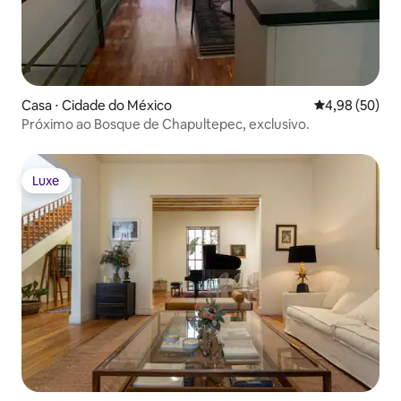
Casa ⋅ Cidade do México
4,98 de uma a
4,98 (50)
Próximo ao Bosque de Chapultepec, exclusivo.
Luxe
Luxe