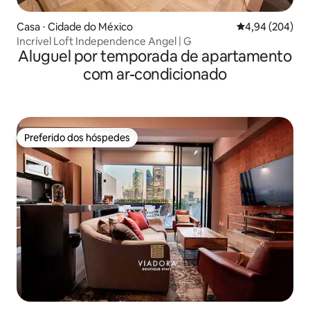
Casa ⋅ Cidade do México
4,94 de uma ava
4,94 (204)
Incrível Loft Independence Angel | G
Aluguel por temporada de apartamento
com ar-condicionado
Preferido dos hóspedes
Preferido dos hóspedes