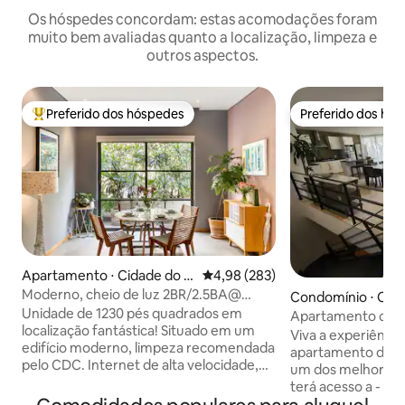
Os hóspedes concordam: estas acomodações foram
muito bem avaliadas quanto a localização, limpeza e
outros aspectos.
Preferido dos hóspedes
Preferido dos hó
Entre os melhores preferidos dos hóspedes
Preferido dos hó
Apartamento ⋅ Cidade do M
4,98 de uma avaliação média de 
4,98 (283)
éxico
Moderno, cheio de luz 2BR/2.5BA@
Condomínio ⋅ Cid
Condesa c/terraço
Unidade de 1230 pés quadrados em
xico
Apartamento com 
localização fantástica! Situado em um
em Polanco
Viva a experiênci
edifício moderno, limpeza recomendada
apartamento desl
pelo CDC. Internet de alta velocidade,
um dos melhores b
água filtrada. Supermercado
terá acesso a - C
literalmente a poucos passos do
Masaryk e Polanco