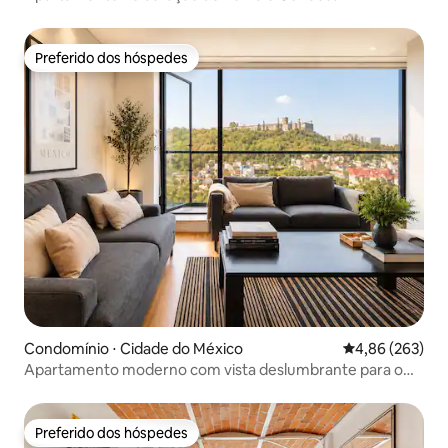
Preferido dos hóspedes
Preferido dos hóspedes
Condomínio ⋅ Cidade do México
4,86 de uma ava
4,86 (263)
Apartamento moderno com vista deslumbrante para o
castelo
Preferido dos hóspedes
Preferido dos hóspedes