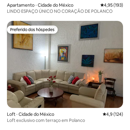
Apartamento ⋅ Cidade do México
4,95 de uma av
4,95 (193)
LINDO ESPAÇO ÚNICO NO CORAÇÃO DE POLANCO
Preferido dos hóspedes
Preferido dos hóspedes
Loft ⋅ Cidade do México
4,9 de uma av
4,9 (124)
Loft exclusivo com terraço em Polanco