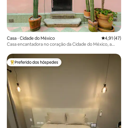
Casa ⋅ Cidade do México
4,91 de uma a
4,91 (47)
Casa encantadora no coração da Cidade do México, a
poucos passos de tudo! 2 quartos
Preferido dos hóspedes
Entre os melhores preferidos dos hóspedes