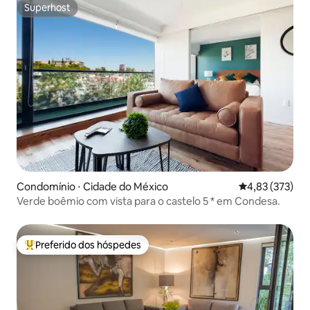
Superhost
Superhost
Condomínio ⋅ Cidade do México
4,83 de uma av
4,83 (373)
Verde boêmio com vista para o castelo 5 * em Condesa.
Preferido dos hóspedes
Entre os melhores preferidos dos hóspedes