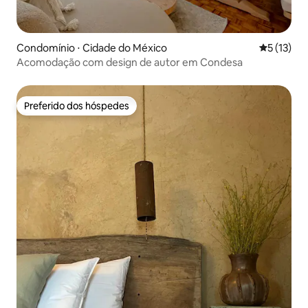
Condomínio ⋅ Cidade do México
5 de uma a
5 (13)
Acomodação com design de autor em Condesa
Preferido dos hóspedes
Preferido dos hóspedes