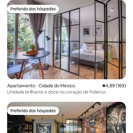
Preferido dos hóspedes
Preferido dos hóspedes
Apartamento ⋅ Cidade do México
4,89 de uma av
4,89 (169)
Unidade brilhante e doce no coração de Polanco.
Preferido dos hóspedes
Preferido dos hóspedes