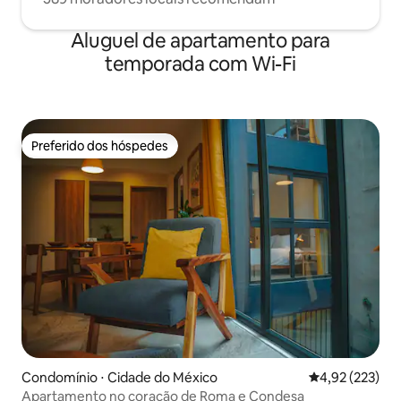
Aluguel de apartamento para
temporada com Wi-Fi
Preferido dos hóspedes
Preferido dos hóspedes
Condomínio ⋅ Cidade do México
4,92 de uma av
4,92 (223)
Apartamento no coração de Roma e Condesa