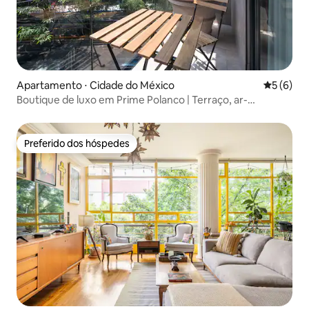
Apartamento ⋅ Cidade do México
5 de uma 
5 (6)
Boutique de luxo em Prime Polanco | Terraço, ar-
condicionado, academia
Preferido dos hóspedes
Preferido dos hóspedes