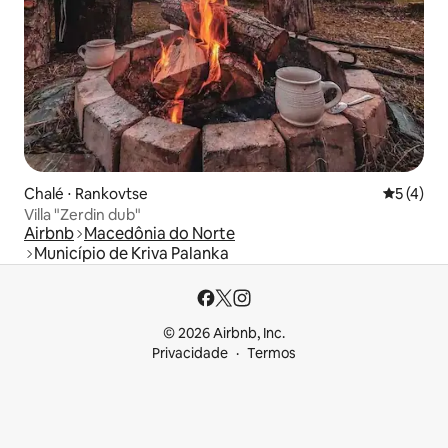
Chalé ⋅ Rankovtse
5 de uma 
5 (4)
Villa "Zerdin dub"
Airbnb
Macedônia do Norte
Município de Kriva Palanka
© 2026 Airbnb, Inc.
Privacidade
Termos