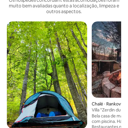
Os hóspedes concordam: estas acomodações foram
muito bem avaliadas quanto a localização, limpeza e
outros aspectos.
Chalé ⋅ Rankovtse
Villa "Zerdin dub"
Bela casa de madei
com piscina. Há u
Restaurantes nas 