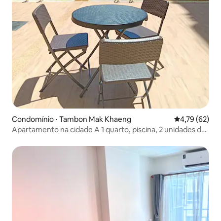
Condomínio ⋅ Tambon Mak Khaeng
4,79 de uma a
4,79 (62)
Apartamento na cidade A 1 quarto, piscina, 2 unidades de
ar condicionado