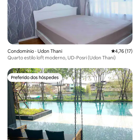
Condomínio ⋅ Udon Thani
4,76 de uma a
4,76 (17)
Quarto estilo loft moderno, UD-Posri (Udon Thani)
Preferido dos hóspedes
Preferido dos hóspedes