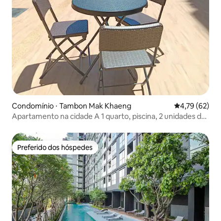
Condomínio ⋅ Tambon Mak Khaeng
4,79 de uma a
4,79 (62)
Apartamento na cidade A 1 quarto, piscina, 2 unidades de
ar condicionado
Preferido dos hóspedes
Preferido dos hóspedes