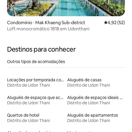
Condomínio ⋅ Mak Khaeng Sub-district
4,92 de uma a
4,92 (52)
Loft monocromático 1B1B em Udonthani
Destinos para conhecer
Outros tipos de acomodações
Locações por temporada com piscina
Aluguéis de casas
Distrito de Udon Thani
Distrito de Udon Thani
Aluguéis de espaços que aceitam animais de estimação
Aluguéis de espaços ideais para famílias
Distrito de Udon Thani
Distrito de Udon Thani
Quartos de hotel
Aluguéis de apartamentos
Distrito de Udon Thani
Distrito de Udon Thani