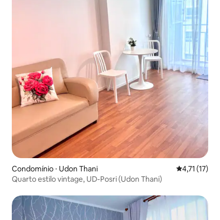
Condomínio ⋅ Udon Thani
4,71 de uma a
4,71 (17)
Quarto estilo vintage, UD-Posri (Udon Thani)