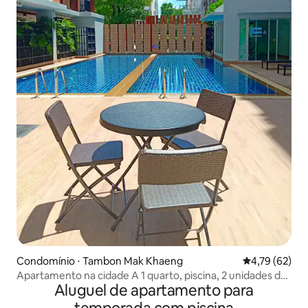
Condomínio ⋅ Tambon Mak Khaeng
4,79 de uma a
4,79 (62)
Apartamento na cidade A 1 quarto, piscina, 2 unidades de
Aluguel de apartamento para
ar condicionado