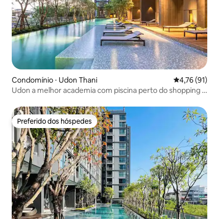
Condomínio ⋅ Udon Thani
4,76 de uma a
4,76 (91)
Udon a melhor academia com piscina perto do shopping 1
QUARTO
Preferido dos hóspedes
Preferido dos hóspedes