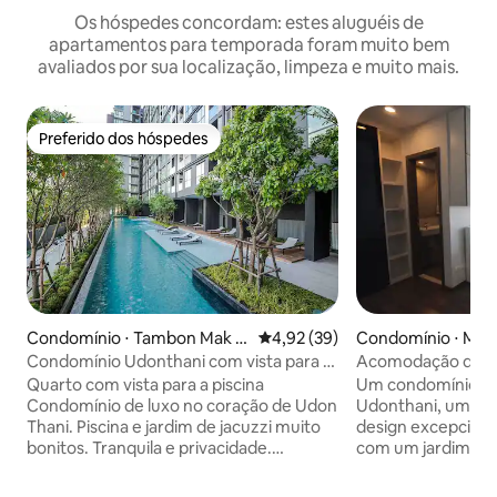
Os hóspedes concordam: estes aluguéis de
apartamentos para temporada foram muito bem
avaliados por sua localização, limpeza e muito mais.
Preferido dos hóspedes
Preferido dos hóspedes
Condomínio ⋅ Tambon Mak K
4,92 de uma avaliação média de
4,92 (39)
Condomínio ⋅ Mak 
haeng
Condomínio Udonthani com vista para a
Acomodação de lu
piscina
+ vestiário para es
Quarto com vista para a piscina
Um condomínio no
Condomínio de luxo no coração de Udon
Udonthani, um ed
Thani. Piscina e jardim de jacuzzi muito
design excepciona
bonitos. Tranquila e privacidade.
com um jardim cen
Excelente sistema de segurança. Móveis
acesso de 360 grau
e equipamentos interiores bem
refletindo um gos