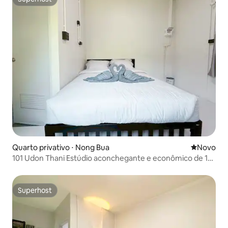
Superhost
Quarto privativo ⋅ Nong Bua
Novo lugar
Novo
101 Udon Thani Estúdio aconchegante e econômico de 1
quarto
Superhost
Superhost