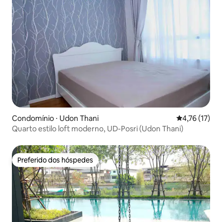
Condomínio ⋅ Udon Thani
4,76 de uma a
4,76 (17)
Quarto estilo loft moderno, UD-Posri (Udon Thani)
Preferido dos hóspedes
Preferido dos hóspedes