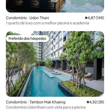
Condomínio ⋅ Udon Thani
4,87 de uma av
4,87 (149)
1 quarto de luxo com a melhor piscina e academia
Preferido dos hóspedes
Preferido dos hóspedes
Condomínio ⋅ Tambon Mak Khaeng
4,92 de uma a
4,92 (39)
Condomínio Udonthani com vista para a piscina