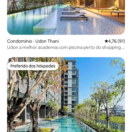
Condomínio ⋅ Udon Thani
4,76 de uma a
4,76 (91)
Udon a melhor academia com piscina perto do shopping 1
QUARTO
Preferido dos hóspedes
Preferido dos hóspedes