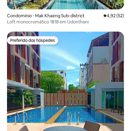
Condomínio ⋅ Mak Khaeng Sub-district
4,92 de uma a
4,92 (52)
Loft monocromático 1B1B em Udonthani
Preferido dos hóspedes
Preferido dos hóspedes