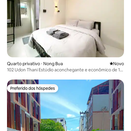
Quarto privativo ⋅ Nong Bua
Novo lugar
Novo
102 Udon Thani Estúdio aconchegante e econômico de 1
quarto
Preferido dos hóspedes
Preferido dos hóspedes