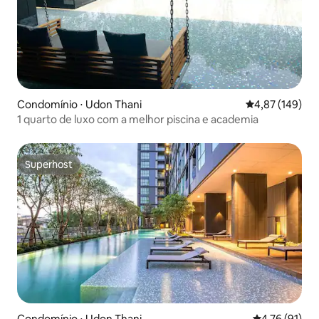
Condomínio ⋅ Udon Thani
4,87 de uma av
4,87 (149)
1 quarto de luxo com a melhor piscina e academia
Superhost
Superhost
Condomínio ⋅ Udon Thani
4,76 de uma a
4,76 (91)