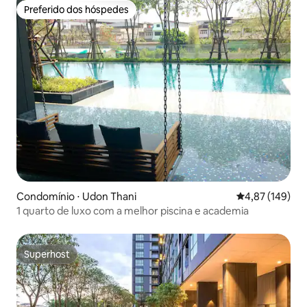
Preferido dos hóspedes
Preferido dos hóspedes
Condomínio ⋅ Udon Thani
4,87 de uma av
4,87 (149)
1 quarto de luxo com a melhor piscina e academia
Superhost
Superhost