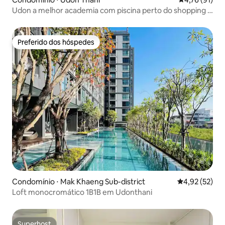
Udon a melhor academia com piscina perto do shopping 1
QUARTO
Preferido dos hóspedes
Preferido dos hóspedes
Condomínio ⋅ Mak Khaeng Sub-district
4,92 de uma a
4,92 (52)
Loft monocromático 1B1B em Udonthani
Superhost