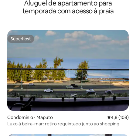
Aluguel de apartamento para
temporada com acesso à praia
Superhost
Superhost
Condomínio ⋅ Maputo
4,8 de uma av
4,8 (108)
Luxo à beira-mar: retiro requintado junto ao shopping