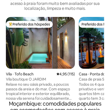
acesso à praia foram muito bem avaliadas por sua
localização, limpeza e muito mais.
Preferido dos hóspedes
Preferido dos hó
Entre os melhores preferidos dos hóspedes
Preferido dos hó
Vila ⋅ Tofo Beach
4,95 de uma avaliação média de 
4,95 (115)
Casa ⋅ Ponta do O
Vila boutique O JARDIM
Casa de praia Sere
Relaxe no seu oásis privado, a poucos
Todos os 4 quarto
passos da areia e do mar. Com espaço
privativo e ventila
tropical interior e exterior equilibrado,
quartos têm camas
nossa vila serena foi cuidadosamente
quarto tem 3 camas
Moçambique: comodidades populares
projetada para conforto e simplicidade.
quarto tem uma c
Ideal para umas férias românticas ou
cama de solteiro p