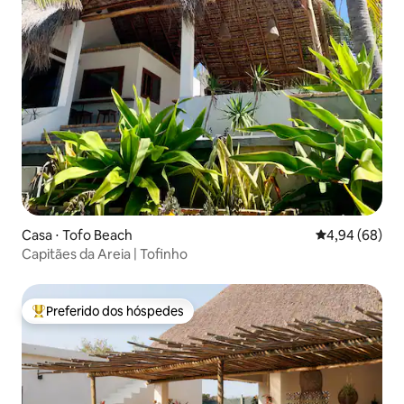
Casa ⋅ Tofo Beach
4,94 de uma av
4,94 (68)
Capitães da Areia | Tofinho
Preferido dos hóspedes
Entre os melhores preferidos dos hóspedes