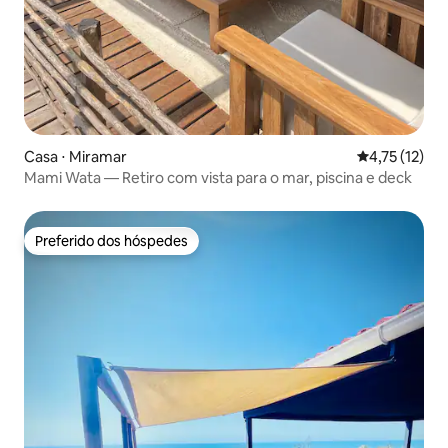
Casa ⋅ Miramar
4,75 de uma a
4,75 (12)
Mami Wata — Retiro com vista para o mar, piscina e deck
Preferido dos hóspedes
Preferido dos hóspedes