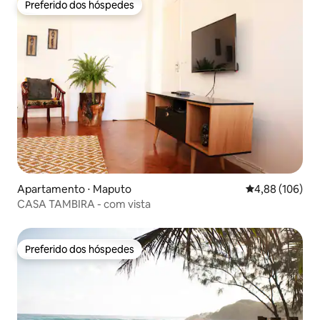
Preferido dos hóspedes
Preferido dos hóspedes
Apartamento ⋅ Maputo
4,88 de uma av
4,88 (106)
CASA TAMBIRA - com vista
Preferido dos hóspedes
Preferido dos hóspedes