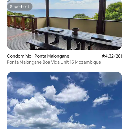
Superhost
Superhost
Condomínio ⋅ Ponta Malongane
4,32 de uma a
4,32 (28)
Ponta Malongane Boa Vida Unit 16 Mozambique