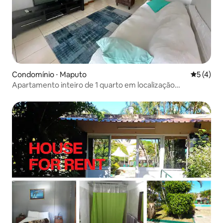
Condomínio ⋅ Maputo
5 de uma 
5 (4)
Apartamento inteiro de 1 quarto em localização
privilegiada