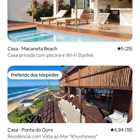
Casa ⋅ Macaneta Beach
5 de uma a
5 (25)
Casa privada com piscina e Wi-Fi Starlink
Preferido dos hóspedes
Preferido dos hóspedes
Casa ⋅ Ponta do Ouro
4,94 de uma a
4,94 (18)
Residência com Vista ao Mar "Khushiness"