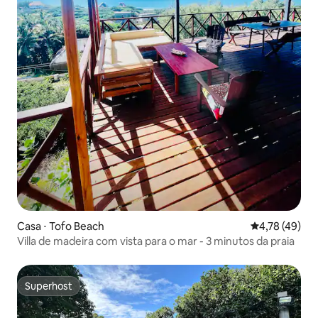
Casa ⋅ Tofo Beach
4,78 de uma a
4,78 (49)
Villa de madeira com vista para o mar - 3 minutos da praia
Superhost
Superhost