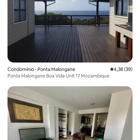
Condomínio ⋅ Ponta Malongane
4,38 de uma a
4,38 (39)
Ponta Malongane Boa Vida Unit 17 Mozambique