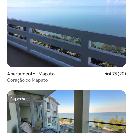
Apartamento ⋅ Maputo
4,75 de uma a
4,75 (20)
Coração de Maputo
Superhost
Superhost