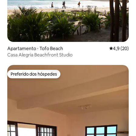
Apartamento ⋅ Tofo Beach
4,9 de uma a
4,9 (20)
Casa Alegria Beachfront Studio
Preferido dos hóspedes
Preferido dos hóspedes