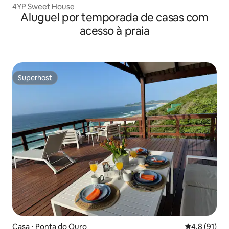
4YP Sweet House
Aluguel por temporada de casas com
acesso à praia
Superhost
Superhost
Casa ⋅ Ponta do Ouro
4,8 de uma a
4,8 (91)