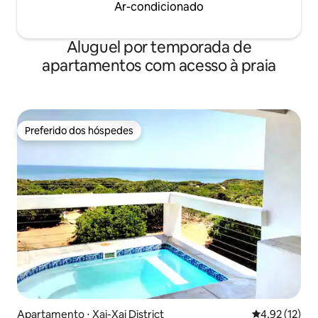
Ar-condicionado
Aluguel por temporada de
apartamentos com acesso à praia
Preferido dos hóspedes
Preferido dos hóspedes
Apartamento ⋅ Xai-Xai District
4,92 de uma a
4,92 (12)