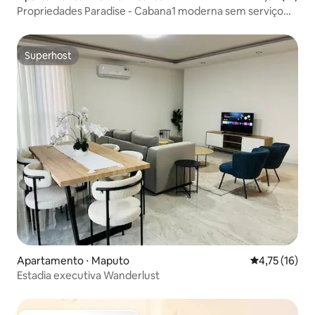
Propriedades Paradise - Cabana1 moderna sem serviço
incluído
Superhost
Superhost
Apartamento ⋅ Maputo
4,75 de uma a
4,75 (16)
Estadia executiva Wanderlust