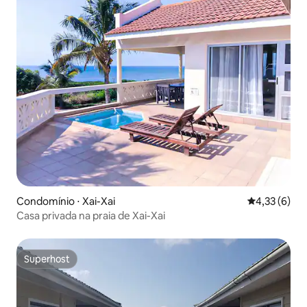
Condomínio ⋅ Xai-Xai
4,33 de uma 
4,33 (6)
Casa privada na praia de Xai-Xai
Superhost
Superhost