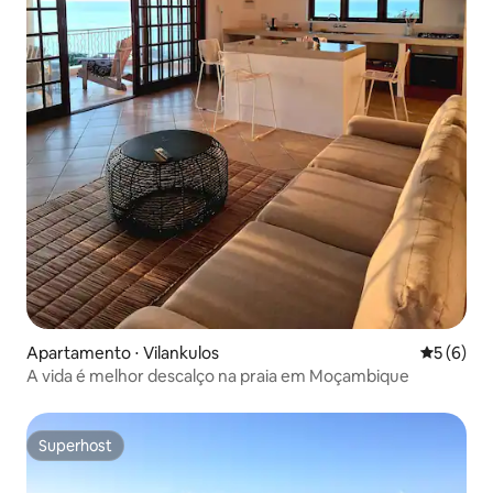
Apartamento ⋅ Vilankulos
5 de uma 
5 (6)
A vida é melhor descalço na praia em Moçambique
Superhost
Superhost