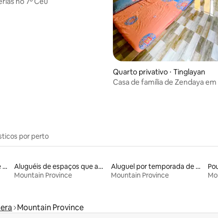
érias no 7º Céu
média de 5, 63 avaliações
Quarto privativo ⋅ Tinglayan
Casa de família de Zendaya em
sticos por perto
Aluguel por temporada de alojamentos ecológicos
Aluguéis de espaços que aceitam animais de estimação
Aluguel por temporada de casas de hóspedes
Po
Mountain Province
Mountain Province
Mou
lera
Mountain Province