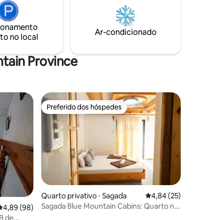
revigorado e renovado.
s férias.
 magia da
ionamento
Ar-condicionado
mente
to no local
tain Province
Preferido dos hóspedes
Preferido dos hóspedes
Quarto privativo ⋅ Sagada
4,84 de uma avaliação
4,84 (25)
Sagada Blue Mountain Cabins: Quarto na
4,89 de uma avaliação média de 5, 98 avaliações
4,89 (98)
Caverna Balangagan
B de