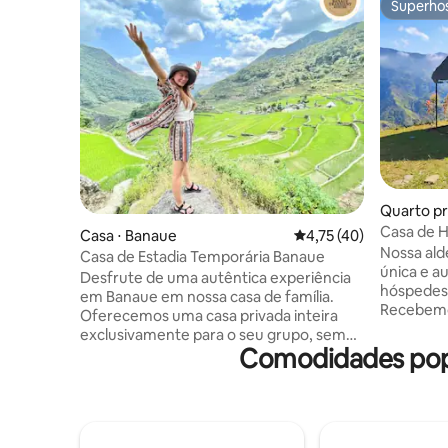
Superho
Superho
Quarto pri
Casa de 
Casa ⋅ Banaue
4,75 de uma avaliação 
4,75 (40)
Nossa ald
Casa de Estadia Temporária Banaue
única e a
Desfrute de uma autêntica experiência
hóspedes 
em Banaue em nossa casa de família.
Recebemo
Oferecemos uma casa privada inteira
para test
exclusivamente para o seu grupo, sem
os mundi
Comodidades popu
espaços compartilhados. O café da
arroz de 
manhã está disponível, mas os hóspedes
topo de 
também têm acesso gratuito às
melhor e 
instalações da cozinha. Oferecemos
minutos a
passeios guiados, transporte e deliciosas
estacion