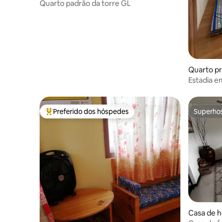
Quarto padrão da torre GL
Quarto pri
Estadia e
nascer do 
Preferido dos hóspedes
Superho
Entre os melhores preferidos dos hóspedes
Superho
Casa de 