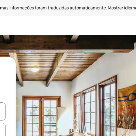
mas informações foram traduzidas automaticamente. 
Mostrar idioma
ore-os usando as seta para cima e para baixo do teclado ou tocando e