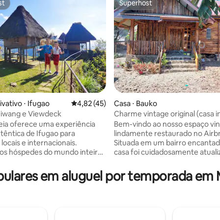
st
Superhost
st
Superhost
vativo ⋅ Ifugao
4,82 de uma avaliação média de 5, 45 avalia
4,82 (45)
Casa ⋅ Bauko
Hiwang e Viewdeck
Charme vintage original (casa i
média de 5, 40 avaliações
com estacionamento)
eia oferece uma experiência
Bem-vindo ao nosso espaço vi
utêntica de Ifugao para
lindamente restaurado no Airb
locais e internacionais.
Situada em um bairro encantad
s hóspedes do mundo inteiro
casa foi cuidadosamente atuali
emunhar a beleza das Filipinas:
manter seu charme histórico,
almente famosos terraços de
tempo em que fornece comod
lares em aluguel por temporada em 
Banaue. Nossa pousada fica no
modernas que você precisa pa
uma montanha, oferecendo a
estadia confortável. Desde as
mais bela vista de Banaue, a 2-3
deslumbrantes paredes de mad
 pé da nossa vaga de
originais às antiguidades decora
amento. Nosso espaço é
cada detalhe desta casa foi