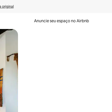
 original
Anuncie seu espaço no Airbnb
 deslizando o dedo na tela.