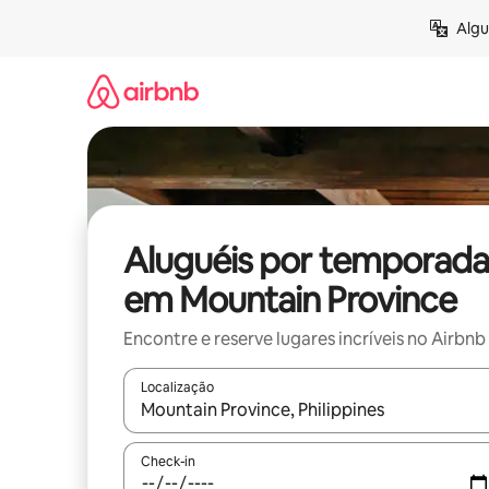
Pular
Algu
para
o
conteúdo
Aluguéis por temporada
em Mountain Province
Encontre e reserve lugares incríveis no Airbnb
Localização
Quando os resultados estiverem disponíveis, expl
Check-in