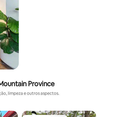
Mountain Province
o, limpeza e outros aspectos.
Cabana ⋅