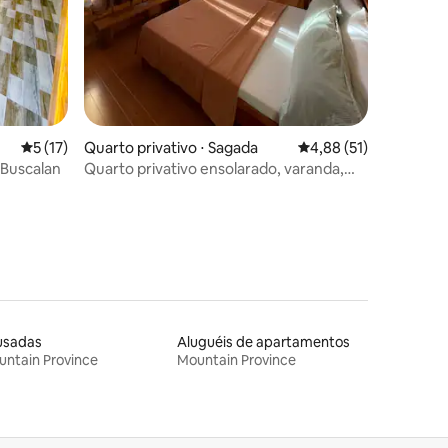
5 de uma avaliação média de 5, 17 avaliações
5 (17)
Quarto privativo ⋅ Sagada
4,88 de uma avaliação
4,88 (51)
 Buscalan
Quarto privativo ensolarado, varanda,
vista para a floresta
usadas
Aluguéis de apartamentos
ntain Province
Mountain Province