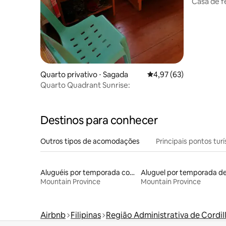
Casa de f
Quarto privativo ⋅ Sagada
4,97 de uma avaliação 
4,97 (63)
Quarto Quadrant Sunrise:
Destinos para conhecer
Outros tipos de acomodações
Principais pontos turí
Aluguéis por temporada com café da manhã
Mountain Province
Mountain Province
Airbnb
Filipinas
Região Administrativa de Cordil