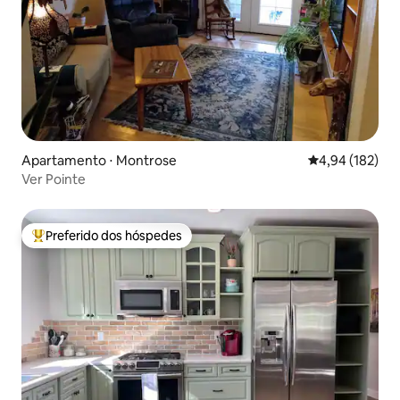
Apartamento ⋅ Montrose
4,94 de uma av
4,94 (182)
Ver Pointe
Preferido dos hóspedes
Entre os melhores preferidos dos hóspedes