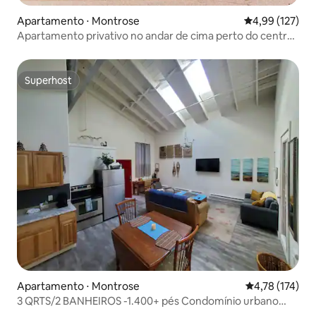
Apartamento ⋅ Montrose
4,99 de uma av
4,99 (127)
Apartamento privativo no andar de cima perto do centro
da cidade - 4 adultos + 2 crianças
Superhost
Superhost
Apartamento ⋅ Montrose
4,78 de uma av
4,78 (174)
3 QRTS/2 BANHEIROS -1.400+ pés Condomínio urbano
alto/com abóbada no centro da cidade.