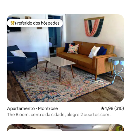
Preferido dos hóspedes
Entre os melhores preferidos dos hóspedes
Apartamento ⋅ Montrose
4,98 de uma av
4,98 (310)
The Bloom: centro da cidade, alegre 2 quartos com
terraço ensolarado