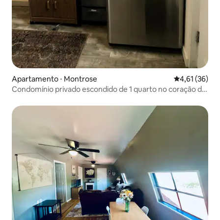
Apartamento ⋅ Montrose
4,61 de uma a
4,61 (36)
Condomínio privado escondido de 1 quarto no coração do
centro da cidade