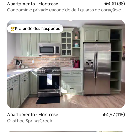
Apartamento ⋅ Montrose
4,61 de uma a
4,61 (36)
Condomínio privado escondido de 1 quarto no coração do
centro da cidade
Preferido dos hóspedes
Entre os melhores preferidos dos hóspedes
Apartamento ⋅ Montrose
4,97 de uma av
4,97 (118)
O loft de Spring Creek