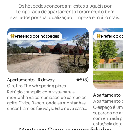
Os hóspedes concordam: estes aluguéis por
temporada de apartamento foram muito bem
avaliados por sua localização, limpeza e muito mais.
Preferido dos hóspedes
Preferido dos 
Entre os melhores preferidos dos hóspedes
Entre os melhore
Apartamento ⋅ Ridgway
5 de uma avaliação média d
5 (8)
O retiro The whispering pines
Refúgio tranquilo com vista para a
Apartamento ⋅ Mo
montanha na comunidade do campo de
Apartamento priva
golfe Divide Ranch, onde as montanhas
perto do centro da
O espaço é um ap
encontram os fairways. Esta nova casa
crianças
separado no andar
de hóspedes totalmente equipada fica
com entrada privat
em um retiro de mais de 4 acres cercado
estar/sala de jant
por pinheiros piñon, ponderosas, vida
lavar louça, fogão