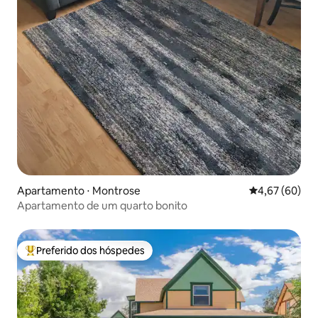
Apartamento ⋅ Montrose
4,67 de uma a
4,67 (60)
Apartamento de um quarto bonito
Preferido dos hóspedes
Entre os melhores preferidos dos hóspedes