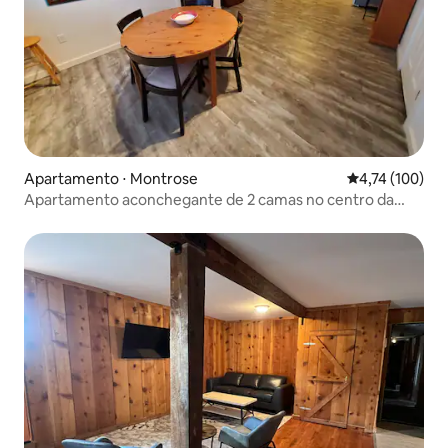
Apartamento ⋅ Montrose
4,74 de uma av
4,74 (100)
Apartamento aconchegante de 2 camas no centro da
cidade