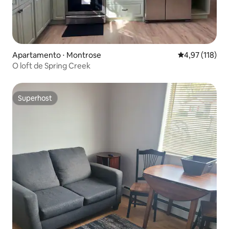
Apartamento ⋅ Montrose
4,97 de uma av
4,97 (118)
O loft de Spring Creek
Superhost
Superhost