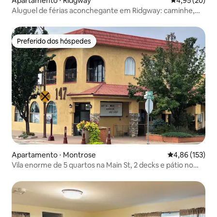
Apartamento ⋅ Ridgway
4,95 de uma a
4,95 (20)
Aluguel de férias aconchegante em Ridgway: caminhe,
esquie e explore!
Preferido dos hóspedes
Preferido dos hóspedes
Apartamento ⋅ Montrose
4,86 de uma av
4,86 (153)
Vila enorme de 5 quartos na Main St, 2 decks e pátio no
terraço