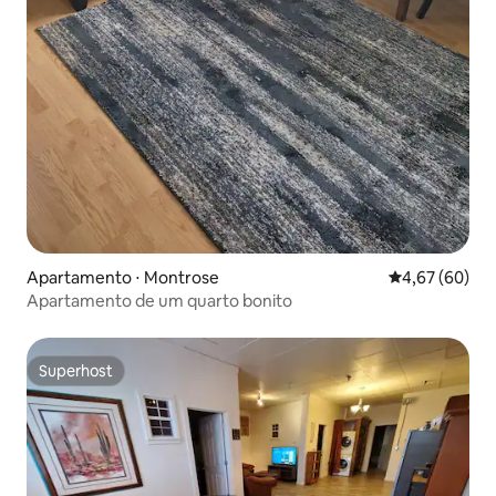
Apartamento ⋅ Montrose
4,67 de uma a
4,67 (60)
Apartamento de um quarto bonito
Superhost
Superhost