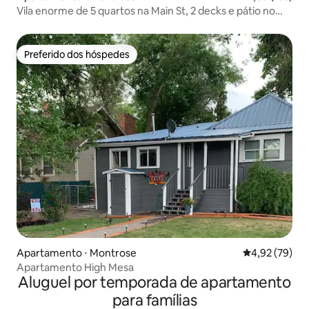
Vila enorme de 5 quartos na Main St, 2 decks e pátio no
terraço
Preferido dos hóspedes
Preferido dos hóspedes
Apartamento ⋅ Montrose
4,92 de uma a
4,92 (79)
Apartamento High Mesa
Aluguel por temporada de apartamento
para famílias