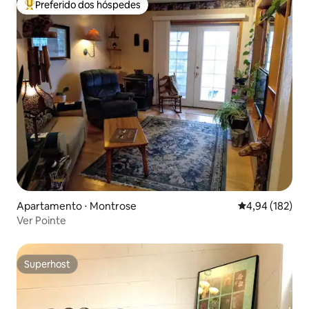
Preferido dos hóspedes
Entre os melhores preferidos dos hóspedes
Apartamento ⋅ Montrose
4,94 de uma av
4,94 (182)
Ver Pointe
Superhost
Superhost