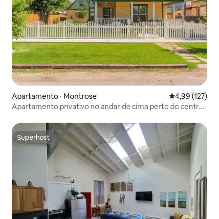
Apartamento ⋅ Montrose
4,99 de uma av
4,99 (127)
Apartamento privativo no andar de cima perto do centro
da cidade - 4 adultos + 2 crianças
Superhost
Superhost