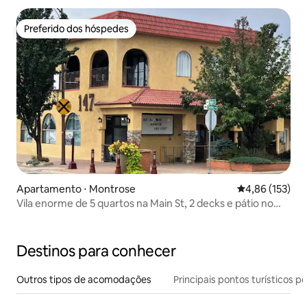
Preferido dos hóspedes
Preferido dos hóspedes
Apartamento ⋅ Montrose
4,86 de uma av
4,86 (153)
Vila enorme de 5 quartos na Main St, 2 decks e pátio no
terraço
Destinos para conhecer
Outros tipos de acomodações
Principais pontos turísticos po